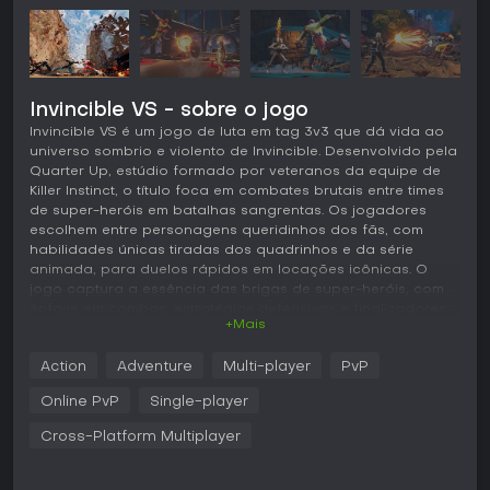
Invincible VS - sobre o jogo
Invincible VS é um jogo de luta em tag 3v3 que dá vida ao
universo sombrio e violento de Invincible. Desenvolvido pela
Quarter Up, estúdio formado por veteranos da equipe de
Killer Instinct, o título foca em combates brutais entre times
de super-heróis em batalhas sangrentas. Os jogadores
escolhem entre personagens queridinhos dos fãs, com
habilidades únicas tiradas dos quadrinhos e da série
animada, para duelos rápidos em locações icônicas. O
jogo captura a essência das brigas de super-heróis, com
ênfase em combos, estratégias defensivas e finalizadores
+Mais
devastadores que despedaçam os oponentes.
Jogabilidade
Action
Adventure
Multi-player
PvP
Em Invincible VS, o coração da ação está nas batalhas de
Online PvP
Single-player
tag team 3v3, onde trocar de personagem no meio do
combate é essencial para sustentar o ritmo. Os confrontos
Cross-Platform Multiplayer
são ágeis e responsivos, com sequências de combos
ósseos que misturam ataques leves e pesados, golpes