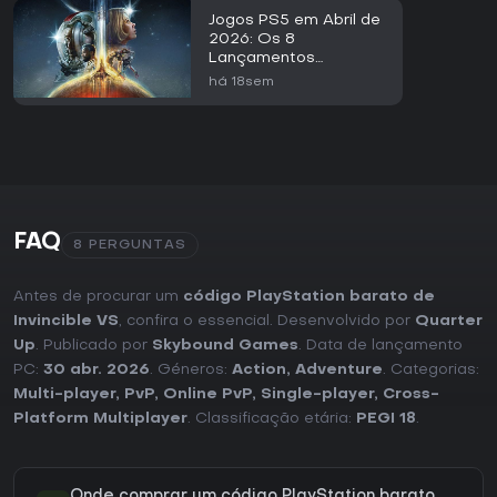
Jogos PS5 em Abril de
2026: Os 8
Lançamentos
Principais
há 18sem
FAQ
8 PERGUNTAS
Antes de procurar um
código PlayStation barato de
Invincible VS
, confira o essencial. Desenvolvido por
Quarter
Up
. Publicado por
Skybound Games
. Data de lançamento
PC:
30 abr. 2026
. Géneros:
Action
,
Adventure
. Categorias:
Multi-player
,
PvP
,
Online PvP
,
Single-player
,
Cross-
Platform Multiplayer
. Classificação etária:
PEGI 18
.
Onde comprar um código PlayStation barato