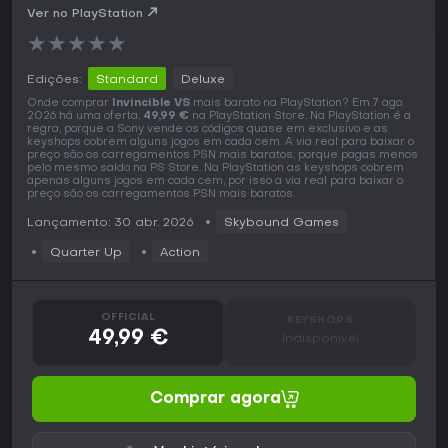
Ver no PlayStation
★
★
★
★
★
Edições:
Standard
Deluxe
Onde comprar
Invincible VS
mais barato na PlayStation? Em 7 ago.
2026 há uma oferta,
49,99 €
na PlayStation Store. Na PlayStation é a
regra, porque a Sony vende os códigos quase em exclusivo e as
keyshops cobrem alguns jogos em cada cem. A via real para baixar o
preço são os carregamentos PSN mais baratos, porque pagas menos
pelo mesmo saldo na PS Store. Na PlayStation as keyshops cobrem
apenas alguns jogos em cada cem, por isso a via real para baixar o
preço são os carregamentos PSN mais baratos.
Lançamento: 30 abr. 2026
Skybound Games
Quarter Up
Action
OFFICIAL
KEYSHOPS
49,99 €
Indisponível
Comprar agora