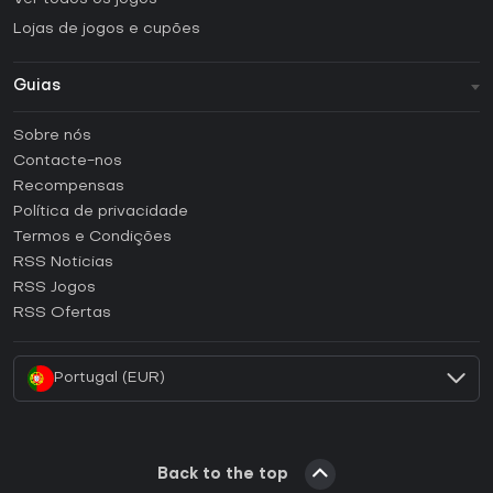
Lojas de jogos e cupões
Guias
FAQ
Sobre nós
Guias e tutoriais
Contacte-nos
Como ativar uma CD Key Steam?
Recompensas
Como ativar uma CD Key Epic Games?
Política de privacidade
Termos e Condições
Como ativar uma CD Key GOG?
RSS Noticias
Como ativar uma CD Key Ubisoft Connect?
RSS Jogos
Como ativar uma CD Key EA App?
RSS Ofertas
Como ativar uma CD Key Battle.net?
Portugal (EUR)
Back to the top