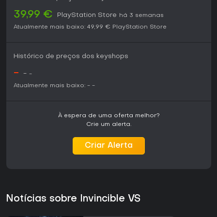
você curte lutas rápidas e sangrentas e se identifica com
os temas da série, Invincible VS pode ser uma ótima escolha
39,99 €
PlayStation Store
há 3 semanas
quando polido, especialmente para quem prefere combos
Atualmente mais baixo:
49,99 €
PlayStation Store
criativos a muita complexidade.
Histórico de preços dos keyshops
-
-
-
Atualmente mais baixo:
-
-
À espera de uma oferta melhor?
Crie um alerta.
Criar Alerta
Notícias sobre Invincible VS