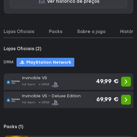
Ver histórico de preços
Lojas Oficiais
Packs
Sobre o jogo
Históri
Lojas Oficiais (2)
DRM:
PlayStation Network
Invincible VS
49,99 €
há 1sem
DRM:
Invincible VS - Deluxe Edition
69,99 €
há 1sem
DRM:
Packs (1)