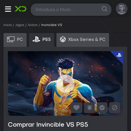
Todas
Início
Jogos
Action
Invincible VS
PC
PS5
Xbox Series & PC
Comprar Invincible VS PS5