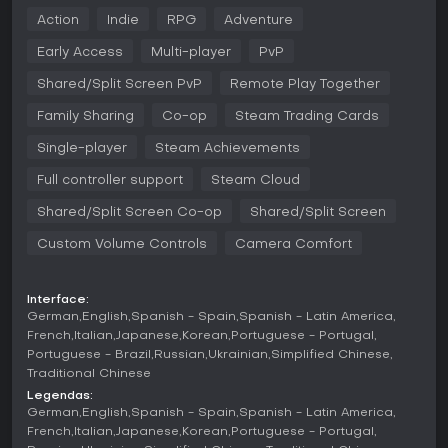
únicas de equipamentos.
Action
Indie
RPG
Adventure
Jogabilidade
Early Access
Multi-player
PvP
No cerne de Into Evil está a exploração de masmorras
labirínticas repletas de inimigos mortais e armadilhas. O
Shared/Split Screen PvP
Remote Play Together
combate é pesado e tático, inspirado em soulslike, exigindo
Family Sharing
Co-op
Steam Trading Cards
precisão e estratégia em cada confronto. Os jogadores
manejam uma variedade de armas, cada uma com
Single-player
Steam Achievements
movesets distintos que transformam radicalmente o estilo
de jogo. Por exemplo, espadas permitem parry, enquanto
Full controller support
Steam Cloud
machados cortam grupos de inimigos. Os itens vão além de
stats básicos, proporcionando habilidades como feitiços
Shared/Split Screen Co-op
Shared/Split Screen
infundidos ou afinidades elementais que alteram
propriedades de formas imprevisíveis.
Custom Volume Controls
Camera Comfort
A gestão de recursos é essencial, com espaço limitado no
inventário que obriga decisões difíceis sobre o que
Interface:
carregar. A geração procedural garante que nenhuma run
German
English
Spanish - Spain
Spanish - Latin America
seja igual, com layouts variáveis, posicionamentos de
French
Italian
Japanese
Korean
Portuguese - Portugal
inimigos e perigos que mantêm a experiência fresca. A
Portuguese - Brazil
Russian
Ukrainian
Simplified Chinese
morte é comum e punitiva, mas cada tentativa ensina
Traditional Chinese
adaptação, seja contra hordas demoníacas com poderes
Legendas:
sobrenaturais ou heróis corrompidos que se voltaram para
German
English
Spanish - Spain
Spanish - Latin America
o mal. Encantamentos e maldições adicionam camadas de
French
Italian
Japanese
Korean
Portuguese - Portugal
risco e recompensa, podendo conceder mutações