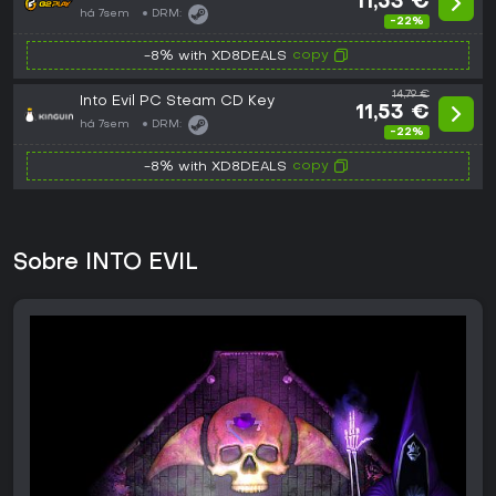
11,53 €
há 7sem
DRM:
-22%
copy
-8% with XD8DEALS
14,79 €
Into Evil PC Steam CD Key
11,53 €
há 7sem
DRM:
-22%
copy
-8% with XD8DEALS
Sobre INTO EVIL