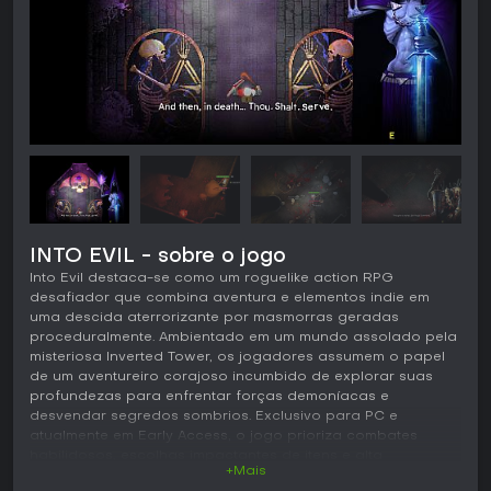
INTO EVIL - sobre o jogo
Into Evil destaca-se como um roguelike action RPG
desafiador que combina aventura e elementos indie em
uma descida aterrorizante por masmorras geradas
proceduralmente. Ambientado em um mundo assolado pela
misteriosa Inverted Tower, os jogadores assumem o papel
de um aventureiro corajoso incumbido de explorar suas
profundezas para enfrentar forças demoníacas e
desvendar segredos sombrios. Exclusivo para PC e
atualmente em Early Access, o jogo prioriza combates
habilidosos, escolhas impactantes de itens e alta
+Mais
rejogabilidade graças a layouts mutáveis e mecânicas