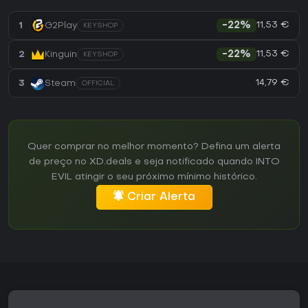
11,53 €
1
G2Play
-22%
KEYSHOP
11,53 €
2
Kinguin
-22%
KEYSHOP
14,79 €
3
Steam
OFFICIAL
Quer comprar no melhor momento? Defina um alerta
de preço no XD.deals e seja notificado quando INTO
EVIL atingir o seu próximo mínimo histórico.
Criar Alerta