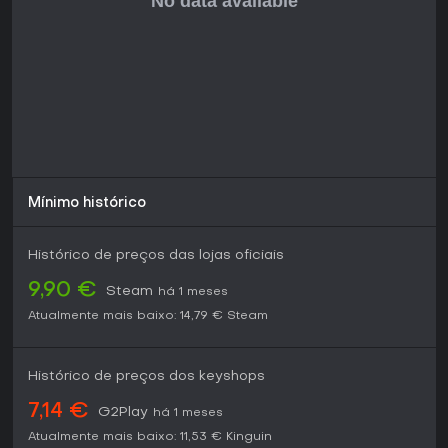
título dá motivos convincentes para mergulhar,
especialmente na fase de Early Access, onde o input da
comunidade molda seu futuro.
Mínimo histórico
Histórico de preços das lojas oficiais
9,90 €
Steam
há 1 meses
Atualmente mais baixo:
14,79 €
Steam
Histórico de preços dos keyshops
7,14 €
G2Play
há 1 meses
Atualmente mais baixo:
11,53 €
Kinguin