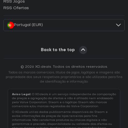
RSS Jogos
Como ativar uma CD Key EA App?
RSS Ofertas
Como ativar uma CD Key Battle.net?
Portugal (EUR)
Back to the top
© 2026 XD.deals. Todos os direitos reservados.
Todas as marcas comerciais, títulos de jogos, logótipos e imagens são
propriedade dos seus respetivos proprietários e são utilizados para fins
de identificação e informação.
Aviso Legal:
O XD.deals é um serviço independente de comparação
de preços e agregação de ofertas e não é afiliado nem endossado
pela Valve Corporation. Steam e o logótipo Steam são marcas
comerciais e/ou marcas registadas da Valve Corporation.
O XD.deals utiliza dados publicamente disponíveis da Steam e
exibe informações de preços de lojas terceiras para fins
informativos. Não vendemos produtos ou chaves digitais e não
garantimos a precisão, disponibilidade ou validade das ofertas ou