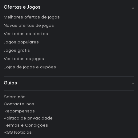
Ofertas e Jogos
Melhores ofertas de jogos
Novas ofertas de jogos
Ver todas as ofertas
Jogos populares
Jogos grátis
Ver todos os jogos
Lojas de jogos e cupões
Guias
FAQ
Sobre nós
Guias e tutoriais
Contacte-nos
Como ativar uma CD Key Steam?
Recompensas
Como ativar uma CD Key Epic Games?
Política de privacidade
Termos e Condições
Como ativar uma CD Key GOG?
RSS Noticias
Como ativar uma CD Key Ubisoft Connect?