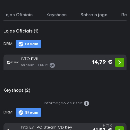
Lojas Oficiais
Keyshops
Sobre o jogo
Req
Lojas Oficiais (1)
DRM:
Steam
INTO EVIL
14,79 €
há 4sem
DRM:
Keyshops (2)
Informação de risco:
DRM:
Steam
14,79 €
Into Evil PC Steam CD Key