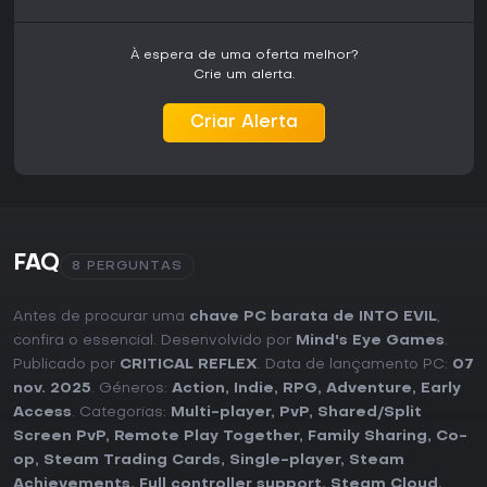
À espera de uma oferta melhor?
Crie um alerta.
Criar Alerta
FAQ
8 PERGUNTAS
Antes de procurar uma
chave PC barata de INTO EVIL
,
confira o essencial. Desenvolvido por
Mind's Eye Games
.
Publicado por
CRITICAL REFLEX
. Data de lançamento PC:
07
nov. 2025
. Géneros:
Action
,
Indie
,
RPG
,
Adventure
,
Early
Access
. Categorias:
Multi-player
,
PvP
,
Shared/Split
Screen PvP
,
Remote Play Together
,
Family Sharing
,
Co-
op
,
Steam Trading Cards
,
Single-player
,
Steam
Achievements
,
Full controller support
,
Steam Cloud
,