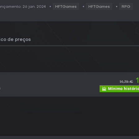
nçamento: 26 jan. 2024
HFTGames
HFTGames
RPG
rico de preços
14,79 €
Mínimo históri