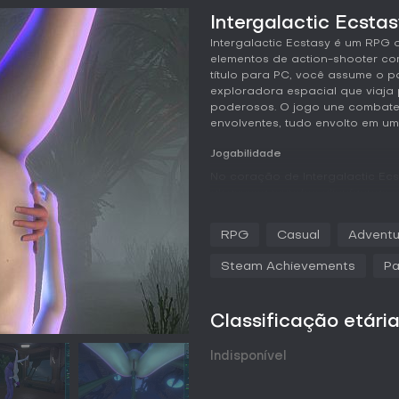
Intergalactic Ecstas
Intergalactic Ecstasy é um RPG
elementos de action-shooter com
título para PC, você assume o pa
exploradora espacial que viaja 
poderosos. O jogo une combates,
envolventes, tudo envolto em uma
Jogabilidade
No coração de Intergalactic Ecs
atravessa mundos alienígenas e
tempo real. Você utiliza mecânic
variados, de predadores agress
RPG
Casual
Adventu
essencial, com planetas repleto
recursos e desvendar segredos. 
Steam Achievements
Pa
ousados para obter as cinco Er
sistema de progressão. Nessas c
em 3D em tempo real, trazendo i
Classificação etári
jogabilidade equilibra lutas, av
em uma mistura de ação e profu
Indisponível
Além dos combates, o jogo traz
variados. Alguns inimigos quere