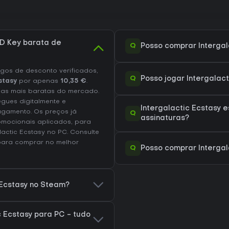
D Key barata de
Q
Posso comprar Intergal
os de desconto verificados,
Q
Posso jogar Intergalac
stasy
por apenas
10,35 €
.
as mais baratas do mercado.
egues digitalmente e
Intergalactic Ecstasy 
agamento. Os preços já
Q
assinaturas?
omocionais aplicados, para
lactic Ecstasy no
PC
. Consulte
ara comprar no melhor
Q
Posso comprar Intergal
 Ecstasy no Steam?
 Ecstasy para PC - tudo