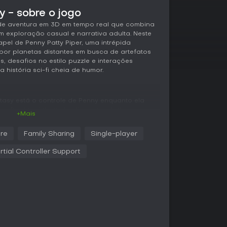
y - sobre o jogo
 de aventura em 3D em tempo real que combina
 exploração casual e narrativa adulta. Neste
pel de Penny Patty Piper, uma intrépida
por planetas distantes em busca de artefatos
 desafios no estilo puzzle e interações
 história sci-fi cheia de humor.
tasy está o controle de Penny enquanto ela
 enfrenta criaturas hostis em combates em
+Mais
as de tiro para se defender de inimigos
ivos a outras ameaças. A exploração é
re
Family Sharing
Single-player
s de ambientes diversificados para coletar
Um diferencial são os desafios sexuais
rtial Controller Support
otesian Stones, que se integram diretamente ao
enas, é possível controlar a visão e as ações
nteratividade ao conteúdo adulto. O loop de
a
anço da história e momentos íntimos, resultando
ndidade narrativa.
 elementos RPG como interações com aliens
m eliminar Penny, enquanto outros oferecem