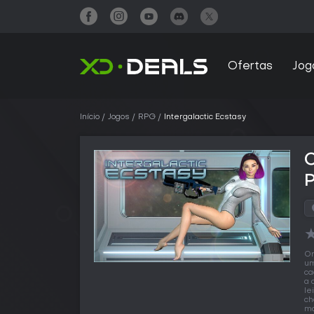
Ofertas
Jog
Início
Jogos
RPG
Intergalactic Ecstasy
C
O
um
ca
a 
le
ch
ma