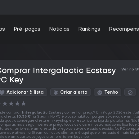
os
Pré-pagos
Notícias
Rankings
Recompens
omprar Intergalactic Ecstasy
Ver no 
PC Key
Adicionar à lista
Criar alerta
Tenho
★
★
★
★
★
nde comprar
Intergalactic Ecstasy
ao melhor preço? Em 9 ago. 2026 este títu
a oferta,
10,35 €
na Steam. No PC é o caso habitual, porque só cerca de um tít
da quatro consegue oferta em keyshop e o resto fica na loja da plataforma. Não
comparar, mas seguimos este preço todos os dias e mostramos como fica face 
ituras anteriores, e um alerta de preço avisa-te de cada descida. No PC compr
ave que ativas na Steam ou noutro cliente, e é aqui que o mercado é mais largo
is de um quarto dos jogos a ter oferta em keyshop.