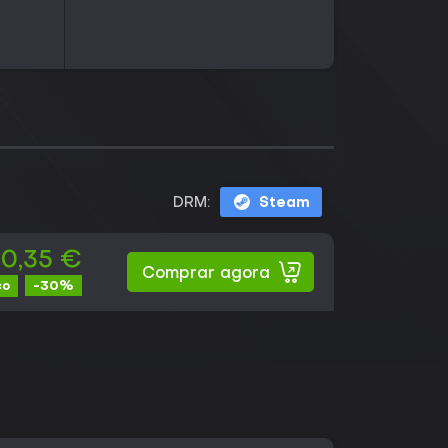
DRM:
Steam
10,35 €
Comprar agora
-30%
co