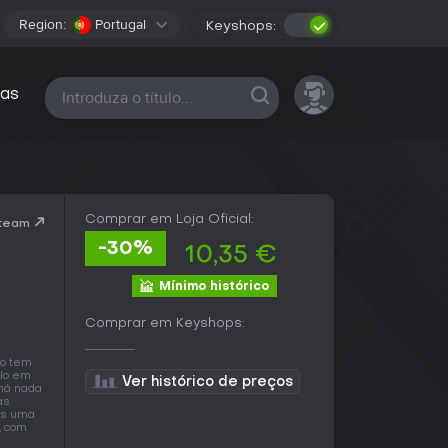
Region:
Portugal
Keyshops:
Todas as plataformas
as
Comprar em Loja Oficial:
Steam
-30%
10,35 €
Mínimo histórico
Comprar em Keyshops:
lo tem
ulo em
Ver histórico de preços
 há nada
às
as uma
, com