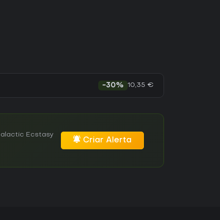
10,35 €
-30%
alactic Ecstasy
Criar Alerta