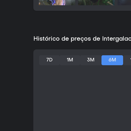
Histórico de preços de Intergala
7D
1M
3M
6M