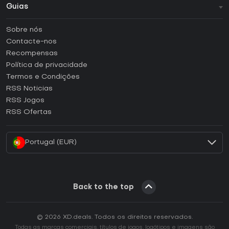
Guias
FAQ
Sobre nós
Guias e tutoriais
Contacte-nos
Como ativar uma CD Key Steam?
Recompensas
Como ativar uma CD Key Epic Games?
Política de privacidade
Termos e Condições
Como ativar uma CD Key GOG?
RSS Noticias
Como ativar uma CD Key Ubisoft Connect?
RSS Jogos
Como ativar uma CD Key EA App?
RSS Ofertas
Como ativar uma CD Key Battle.net?
Portugal (EUR)
Back to the top
© 2026 XD.deals. Todos os direitos reservados.
Todas as marcas comerciais, títulos de jogos, logótipos e imagens são