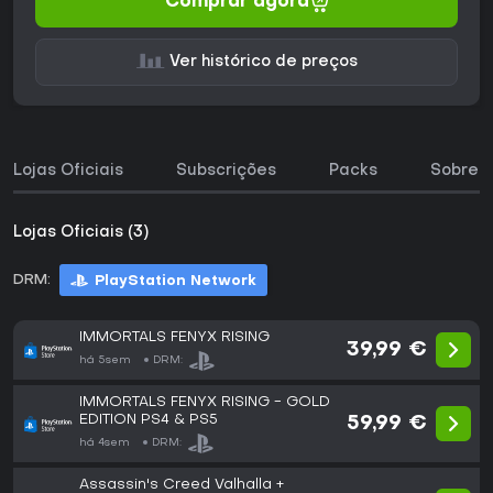
Comprar agora
Ver histórico de preços
Lojas Oficiais
Subscrições
Packs
Sobre o
Lojas Oficiais (3)
DRM:
PlayStation Network
IMMORTALS FENYX RISING
39,99 €
há 5sem
DRM:
IMMORTALS FENYX RISING - GOLD
EDITION PS4 & PS5
59,99 €
há 4sem
DRM:
Assassin's Creed Valhalla +