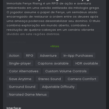
Immortals Fenyx Rising é um RPG de ação e aventura
ambientado em uma versão estilizada da mitologia grega.
O jogador assume o papel de Fenyx, um semideus alado
encarregado de restaurar a ordem entre os deuses após
uma ameaça poderosa desestabilizar seu domínio. O título
combina exploração em mundo aberto, combates e
resolução de quebra-cabeças em um cenário vibrante
dividido em sete regiões distintas.
Jogabilidade
+Mais
O ciclo principal gira em torno da exploração e do
desenvolvimento de habilidades. Fenyx começa com
Action
RPG
Adventure
In-App Purchases
movimentos básicos e, ao longo da jornada, libera poderes
inspirados nos deuses, como o planeio com as asas de
Single-player
Captions available
HDR available
Dédalo, golpes de espada aprimorados à moda de Aquiles
e ferramentas de projétil como flechas guiadas. Os
Color Alternatives
Custom Volume Controls
combates envolvem ataques leves e pesados, paradas,
Save Anytime
Stereo Sound
Camera Comfort
esquivas e gerenciamento de estamina para evitar o
cansaço em lutas prolongadas. Os inimigos variam de
Surround Sound
Adjustable Difficulty
adversários comuns a criaturas mitológicas de grande
porte, como Cíclopes, Medusa e Minotauro, exigindo
Narrated Game Menus
posicionamento, timing e uso de habilidades especiais.
Quebra-cabeças aparecem com frequência em áreas
Interface: