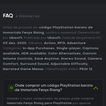
FAQ
8 PERGUNTAS
Antes de procurar um
código PlayStation barato de
Immortals Fenyx Rising
, confira o essencial. Desenvolvido
por
Ubisoft
. Publicado por
Ubisoft
. Data de lançamento PC:
03 dez. 2020
. Géneros:
Action
,
RPG
,
Adventure
.
Categorias:
In-App Purchases
,
Single-player
,
Captions
available
,
HDR available
,
Color Alternatives
,
Custom
Volume Controls
,
Save Anytime
,
Stereo Sound
,
Camera
Comfort
,
Surround Sound
,
Adjustable Difficulty
,
Narrated Game Menus
. Classificação etária:
PEGI 12
.
Onde comprar um código PlayStation barato
Q
de Immortals Fenyx Rising?
Usando o nosso comparador de preços, pode comprar
Immortals Fenyx Rising para PlayStation
por apenas