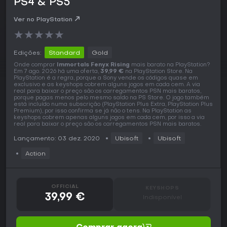
PS4 & PS5
Ver no PlayStation
★
★
★
★
★
Edições:
Standard
Gold
Onde comprar
Immortals Fenyx Rising
mais barato na PlayStation?
Em 7 ago. 2026 há uma oferta,
39,99 €
na PlayStation Store. Na
PlayStation é a regra, porque a Sony vende os códigos quase em
exclusivo e as keyshops cobrem alguns jogos em cada cem. A via
real para baixar o preço são os carregamentos PSN mais baratos,
porque pagas menos pelo mesmo saldo na PS Store. O jogo também
está incluído numa subscrição (PlayStation Plus Extra, PlayStation Plus
Premium), por isso confirma se já não o tens. Na PlayStation as
keyshops cobrem apenas alguns jogos em cada cem, por isso a via
real para baixar o preço são os carregamentos PSN mais baratos.
Lançamento: 03 dez. 2020
Ubisoft
Ubisoft
Action
OFFICIAL
KEYSHOPS
39,99 €
Indisponível