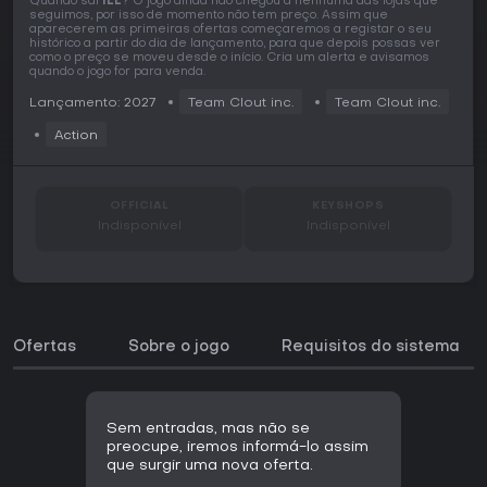
Quando sai
ILL
? O jogo ainda não chegou a nenhuma das lojas que
seguimos, por isso de momento não tem preço. Assim que
aparecerem as primeiras ofertas começaremos a registar o seu
histórico a partir do dia de lançamento, para que depois possas ver
como o preço se moveu desde o início. Cria um alerta e avisamos
quando o jogo for para venda.
Lançamento: 2027
Team Clout inc.
Team Clout inc.
Action
OFFICIAL
KEYSHOPS
Indisponível
Indisponível
Ofertas
Sobre o jogo
Requisitos do sistema
Sem entradas, mas não se
preocupe, iremos informá-lo assim
que surgir uma nova oferta.