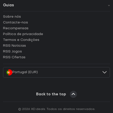
Guias
FAQ
Sobre nós
Guias e tutoriais
Contacte-nos
Como ativar uma CD Key Steam?
Recompensas
Como ativar uma CD Key Epic Games?
Política de privacidade
Termos e Condições
Como ativar uma CD Key GOG?
RSS Noticias
Como ativar uma CD Key Ubisoft Connect?
RSS Jogos
Como ativar uma CD Key EA App?
RSS Ofertas
Como ativar uma CD Key Battle.net?
Portugal (EUR)
Back to the top
© 2026 XD.deals. Todos os direitos reservados.