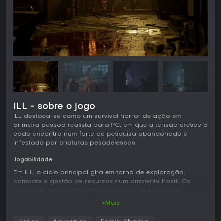
ILL - sobre o jogo
ILL destaca-se como um survival horror de ação em
primeira pessoa realista para PC, em que a tensão cresce a
cada encontro num forte de pesquisa abandonado e
infestado por criaturas pesadelescas.
Jogabilidade
Em ILL, o ciclo principal gira em torno de exploração,
combate e gestão de recursos num ambiente hostil. Os
jogadores percorrem um imenso forte de pesquisa,
defrontando-se com monstros imprevisíveis chamados
+Mais
Aberrations. Estes inimigos reagem impulsivamente ao que
os rodeia, com reflexos humanos que tornam cada luta