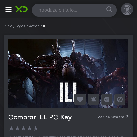
Todas
Início
Jogos
Action
ILL
Comprar ILL PC Key
Ver no Steam
★
★
★
★
★