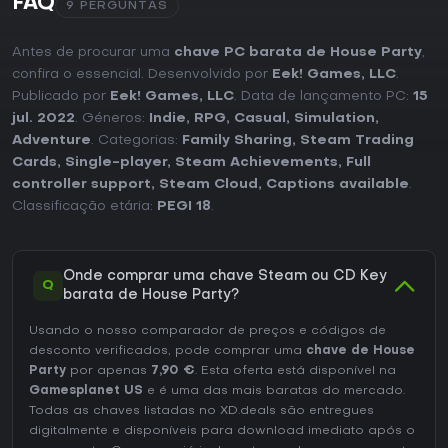
FAQ
9 PERGUNTAS
Antes de procurar uma
chave PC barata de House Party
,
confira o essencial. Desenvolvido por
Eek! Games, LLC
.
Publicado por
Eek! Games, LLC
. Data de lançamento PC:
15
jul. 2022
. Géneros:
Indie
,
RPG
,
Casual
,
Simulation
,
Adventure
. Categorias:
Family Sharing
,
Steam Trading
Cards
,
Single-player
,
Steam Achievements
,
Full
controller support
,
Steam Cloud
,
Captions available
.
Classificação etária:
PEGI 18
.
Onde comprar uma chave Steam ou CD Key
Q
barata de House Party?
Usando o nosso comparador de preços e códigos de
desconto verificados, pode comprar uma
chave de House
Party
por apenas
7,90 €
. Esta oferta está disponível na
Gamesplanet US
e é uma das mais baratas do mercado.
Todas as chaves listadas no XD.deals são entregues
digitalmente e disponíveis para download imediato após o