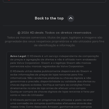
Back to the top
© 2026 XD.deals. Todos os direitos reservados.
Todas as marcas comerciais, títulos de jogos, logótipos e imagens são
propriedade dos seus respetivos proprietários e são utilizados para fins
de identificação e informação.
Aviso Legal:
O XD.deals é um serviço independente de comparação
de preços e agregação de ofertas e não é afiliado nem endossado
pela Valve Corporation. Steam e o logótipo Steam são marcas
comerciais e/ou marcas registadas da Valve Corporation.
O XD.deals utiliza dados publicamente disponíveis da Steam e
exibe informações de preços de lojas terceiras para fins
informativos. Não vendemos produtos ou chaves digitais e não
garantimos a precisão, disponibilidade ou validade das ofertas ou
chaves digitais exibidas. Verifique sempre as condições finais
diretamente no site da loja antes de efetuar uma compra.
Qualquer compra de chaves digitais de lojas terceiras é feita por
conta e risco do Utilizador.
O XD.deals participa em programas de afiliados e pode receber
uma comissão de compras qualificadas efetuadas através dos
nossos links. Como Associado Amazon, ganhamos com compras