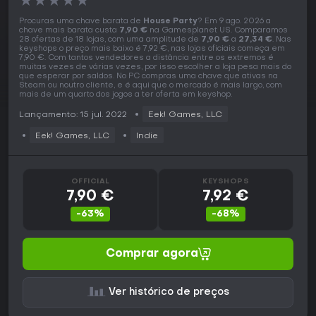
★
★
★
★
★
Procuras uma chave barata de
House Party
? Em 9 ago. 2026 a
chave mais barata custa
7,90 €
na Gamesplanet US. Comparamos
28 ofertas de 18 lojas, com uma amplitude de
7,90 €
a
27,34 €
. Nas
keyshops o preço mais baixo é 7,92 €, nas lojas oficiais começa em
7,90 €. Com tantos vendedores a distância entre os extremos é
muitas vezes de várias vezes, por isso escolher a loja pesa mais do
que esperar por saldos. No PC compras uma chave que ativas na
Steam ou noutro cliente, e é aqui que o mercado é mais largo, com
mais de um quarto dos jogos a ter oferta em keyshop.
Lançamento: 15 jul. 2022
Eek! Games, LLC
Eek! Games, LLC
Indie
OFFICIAL
KEYSHOPS
7,90 €
7,92 €
-63%
-68%
Comprar agora
Ver histórico de preços