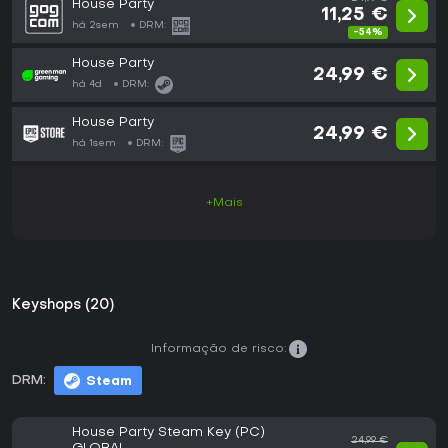
House Party
11,25 €
há 2sem
DRM:
-54%
House Party
24,99 €
há 4d
DRM:
House Party
24,99 €
há 1sem
DRM:
+Mais
Keyshops (20)
Informação de risco:
DRM:
Steam
House Party Steam Key (PC)
24,99 €