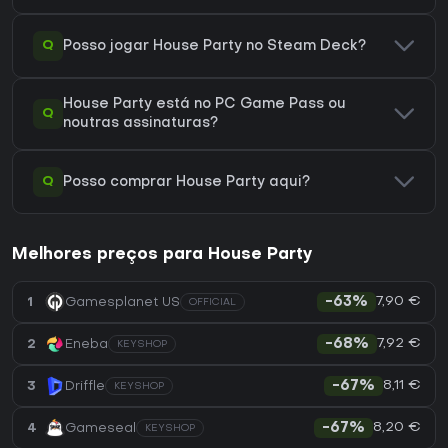
Q
Posso jogar House Party no Steam Deck?
House Party está no PC Game Pass ou
Q
noutras assinaturas?
Q
Posso comprar House Party aqui?
Melhores preços para House Party
7,90 €
1
Gamesplanet US
-63%
OFFICIAL
7,92 €
2
Eneba
-68%
KEYSHOP
8,11 €
3
Driffle
-67%
KEYSHOP
8,20 €
4
Gameseal
-67%
KEYSHOP