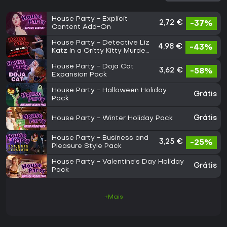
House Party - Explicit
2,72 €
-37%
Content Add-On
House Party - Detective Liz
4,98 €
-43%
Katz in a Gritty Kitty Murder
Mystery Expansion Pack
House Party - Doja Cat
3,62 €
-58%
Expansion Pack
House Party - Halloween Holiday
Grátis
Pack
House Party - Winter Holiday Pack
Grátis
House Party - Business and
3,25 €
-25%
Pleasure Style Pack
House Party - Valentine's Day Holiday
Grátis
Pack
+Mais