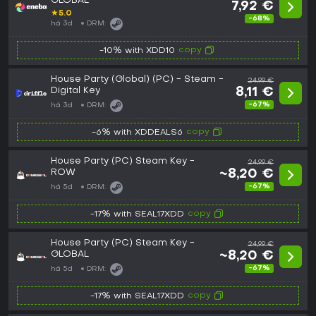
GLOBAL
7,92 €
★
5.0
-68%
há 3d
DRM:
copy
-10% with XDD10
House Party (Global) (PC) - Steam -
24,99 €
Digital Key
8,11 €
-67%
há 3d
DRM:
copy
-6% with XDDEALS6
House Party (PC) Steam Key -
24,99 €
ROW
~8,20 €
-67%
há 5d
DRM:
copy
-17% with SEAL17XDD
House Party (PC) Steam Key -
24,99 €
GLOBAL
~8,20 €
-67%
há 5d
DRM:
copy
-17% with SEAL17XDD