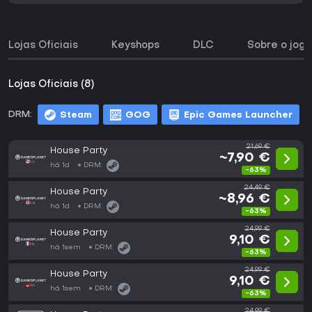
Lojas Oficiais
Keyshops
DLC
Sobre o jogo
Lojas Oficiais (8)
DRM:
Steam
GOG
Epic Games Launcher
21,69 €
House Party
~7,90 €
há 1d
DRM:
-63%
24,49 €
House Party
~8,96 €
há 1d
DRM:
-63%
24,99 €
House Party
9,10 €
há 1sem
DRM:
-63%
24,99 €
House Party
9,10 €
há 1sem
DRM:
-63%
24,99 €