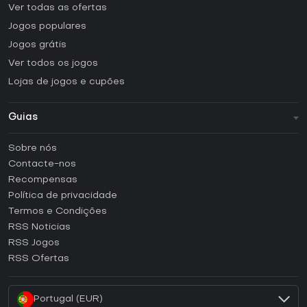
Ver todas as ofertas
Jogos populares
Jogos grátis
Ver todos os jogos
Lojas de jogos e cupões
Guias
FAQ
Sobre nós
Guias e tutoriais
Contacte-nos
Como ativar uma CD Key Steam?
Recompensas
Como ativar uma CD Key Epic Games?
Política de privacidade
Termos e Condições
Como ativar uma CD Key GOG?
RSS Noticias
Como ativar uma CD Key Ubisoft Connect?
RSS Jogos
Como ativar uma CD Key EA App?
RSS Ofertas
Como ativar uma CD Key Battle.net?
Portugal (EUR)