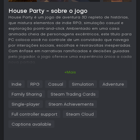
House Party - sobre o jogo
House Party é um jogo de aventura 3D repleto de histórias,
que mistura elementos de indie RPG, simulação casual e
exploração point-and-click. Ambientado em uma casa
animada cheia de personagens excêntricos, este título para
PC coloca você no controle de um convidado que navega
por interações sociais, escolhas e reviravoltas inesperadas.
Com ênfase em narrativas ramificadas e decisões guiadas
pelo jogador, o jogo oferece uma experiência única a cada
nova partida.
+Mais
Jogabilidade
Em House Party, o ciclo principal envolve explorar uma casa
Indie
RPG
Casual
Simulation
Adventure
detalhada de dois andares, interagir com até quinze NPCs
distintos e tomar decisões que moldam relacionamentos e
Family Sharing
Steam Trading Cards
desfechos da história. Tudo começa na porta da frente,
convidado pelo seu amigo Derek para uma festa na casa
Single-player
Steam Achievements
de Madison. A partir daí, as conversas impulsionam a ação,
Full controller support
Steam Cloud
com cada opção de diálogo influenciando a percepção
dos personagens sobre você por meio de medidores
Captions available
sociais que rastreiam afeto, amizade ou hostilidade.
Itens espalhados pelo ambiente são fundamentais; você