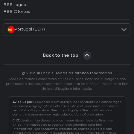
Como ativar uma CD Key Ubisoft Connect?
RSS Jogos
Como ativar uma CD Key EA App?
RSS Ofertas
Como ativar uma CD Key Battle.net?
Portugal (EUR)
Back to the top
© 2026 XD.deals. Todos os direitos reservados.
Todas as marcas comerciais, títulos de jogos, logótipos e imagens são
propriedade dos seus respetivos proprietários e são utilizados para fins
de identificação e informação.
Aviso Legal:
O XD.deals é um serviço independente de comparação
de preços e agregação de ofertas e não é afiliado nem endossado
pela Valve Corporation. Steam e o logótipo Steam são marcas
comerciais e/ou marcas registadas da Valve Corporation.
O XD.deals utiliza dados publicamente disponíveis da Steam e
exibe informações de preços de lojas terceiras para fins
informativos. Não vendemos produtos ou chaves digitais e não
garantimos a precisão, disponibilidade ou validade das ofertas ou