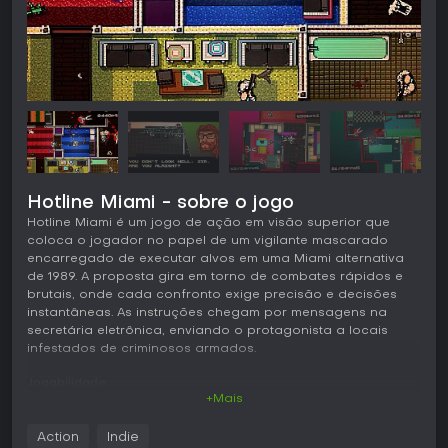
Hotline Miami - sobre o jogo
Hotline Miami é um jogo de ação em visão superior que
coloca o jogador no papel de um vigilante mascarado
encarregado de executar alvos em uma Miami alternativa
de 1989. A proposta gira em torno de combates rápidos e
brutais, onde cada confronto exige precisão e decisões
instantâneas. As instruções chegam por mensagens na
secretária eletrônica, enviando o protagonista a locais
infestados de criminosos armados.
Jogabilidade
+Mais
O núcleo do jogo consiste em limpar salas de inimigos
combinando ataques corpo a corpo, armas de fogo e
Action
Indie
improvisação. O movimento é feito pelo teclado ou controle,