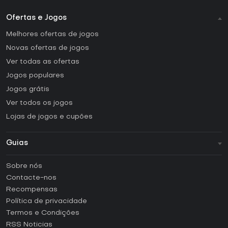
Ofertas e Jogos
Melhores ofertas de jogos
Novas ofertas de jogos
Ver todas as ofertas
Jogos populares
Jogos grátis
Ver todos os jogos
Lojas de jogos e cupões
Guias
FAQ
Sobre nós
Guias e tutoriais
Contacte-nos
Como ativar uma CD Key Steam?
Recompensas
Como ativar uma CD Key Epic Games?
Política de privacidade
Termos e Condições
Como ativar uma CD Key GOG?
RSS Noticias