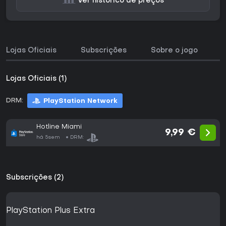
Ver histórico de preços
Lojas Oficiais
Subscrições
Sobre o jogo
H
Lojas Oficiais (1)
DRM:
PlayStation Network
Hotline Miami
9,99 €
há 5sem
DRM:
Subscrições (2)
PlayStation Plus Extra