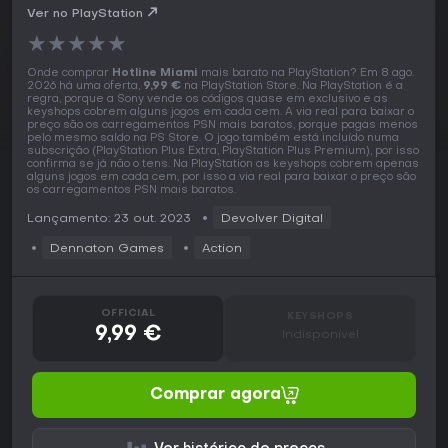
Ver no PlayStation
★
★
★
★
★
Onde comprar
Hotline Miami
mais barato na PlayStation? Em 8 ago.
2026 há uma oferta,
9,99 €
na PlayStation Store. Na PlayStation é a
regra, porque a Sony vende os códigos quase em exclusivo e as
keyshops cobrem alguns jogos em cada cem. A via real para baixar o
preço são os carregamentos PSN mais baratos, porque pagas menos
pelo mesmo saldo na PS Store. O jogo também está incluído numa
subscrição (PlayStation Plus Extra, PlayStation Plus Premium), por isso
confirma se já não o tens. Na PlayStation as keyshops cobrem apenas
alguns jogos em cada cem, por isso a via real para baixar o preço são
os carregamentos PSN mais baratos.
Lançamento: 23 out. 2023
Devolver Digital
Dennaton Games
Action
OFFICIAL
KEYSHOPS
9,99 €
Indisponível
Comprar agora