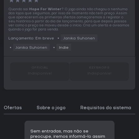
★
★
★
★
★
Quando sai
Hope For Winter
? O jogo ainda não chegou a nenhuma
das lojas que seguimos, por isso de momento não tem preço. Assim
que aparecerem as primeiras ofertas começaremos a registar o
seu histórico a partir do dia de lançamento, para que depois possas
ver como o preço se moveu desde o início. Cria um alerta e avisamos
quando o jogo for para venda.
Lançamento: Em breve
Janika Suhonen
Janika Suhonen
Indie
OFFICIAL
KEYSHOPS
Indisponível
Indisponível
Ofertas
Sobre o jogo
Requisitos do sistema
Sem entradas, mas não se
preocupe, iremos informá-lo assim