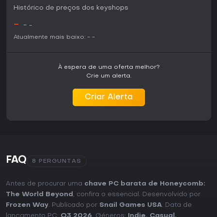
Histórico de preços dos keyshops
-
-
-
Atualmente mais baixo:
-
-
À espera de uma oferta melhor?
Crie um alerta.
Criar Alerta
FAQ
8 PERGUNTAS
Antes de procurar uma
chave PC barata de Honeycomb:
The World Beyond
, confira o essencial. Desenvolvido por
Frozen Way
. Publicado por
Snail Games USA
. Data de
lançamento PC:
Q3 2026
. Géneros:
Indie
,
Casual
,