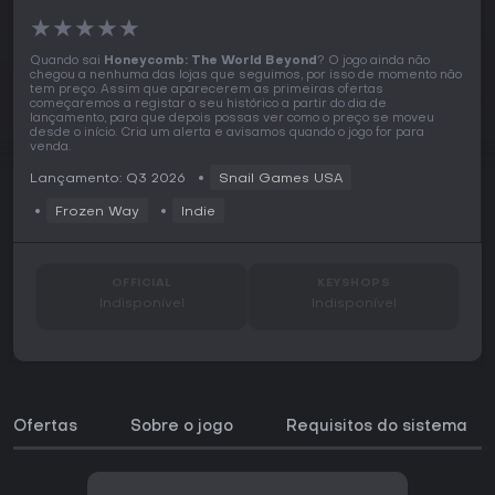
★
★
★
★
★
Quando sai
Honeycomb: The World Beyond
? O jogo ainda não
chegou a nenhuma das lojas que seguimos, por isso de momento não
tem preço. Assim que aparecerem as primeiras ofertas
começaremos a registar o seu histórico a partir do dia de
lançamento, para que depois possas ver como o preço se moveu
desde o início. Cria um alerta e avisamos quando o jogo for para
venda.
Lançamento: Q3 2026
Snail Games USA
Frozen Way
Indie
OFFICIAL
KEYSHOPS
Indisponível
Indisponível
Ofertas
Sobre o jogo
Requisitos do sistema