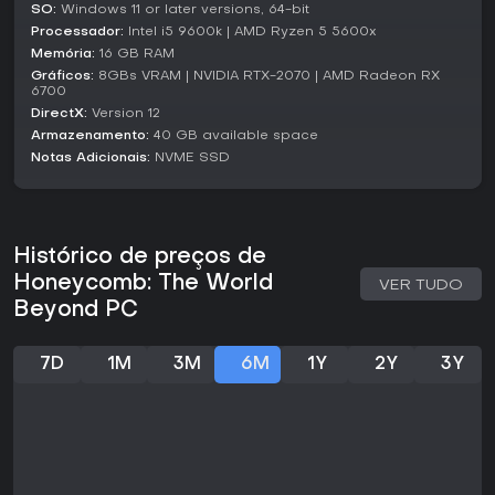
customização profunda e descoberta, reminiscentes de
SO:
Windows 11 or later versions, 64-bit
jogos focados em crafting e ecologia.
Processador:
Intel i5 9600k | AMD Ryzen 5 5600x
Memória:
16 GB RAM
Com lançamento previsto para 2026 e feedback de demo
Gráficos:
8GBs VRAM | NVIDIA RTX-2070 | AMD Radeon RX
apontando sistemas centrais envolventes, é ideal para
6700
quem curte progressão metódica em vez de ação frenética.
DirectX:
Version 12
Se sobrevivência estratégica em cenários desconhecidos
Armazenamento:
40 GB available space
atrai, vale acompanhar o desenvolvimento - especialmente
Notas Adicionais:
NVME SSD
para amantes de aventuras com tema bio.
Histórico de preços de
Honeycomb: The World
VER TUDO
Beyond PC
7D
1M
3M
6M
1Y
2Y
3Y