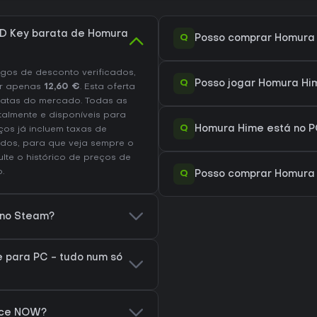
D Key barata de Homura
Q
Posso comprar Homura
os de desconto verificados,
Q
Posso jogar Homura Hi
r apenas
12,60 €
. Esta oferta
atas do mercado. Todas as
talmente e disponíveis para
Q
Homura Hime está no P
os já incluem taxas de
dos, para que veja sempre o
ulte o
histórico de preços de
.
Q
Posso comprar Homura
 no Steam?
 para PC - tudo num só
rce NOW?