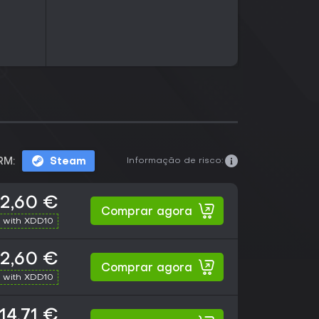
Informação de risco:
RM:
Steam
12,60 €
Comprar agora
 with XDD10
12,60 €
Comprar agora
 with XDD10
14,71 €