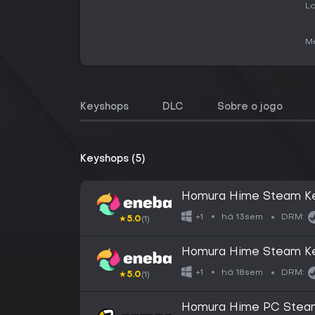
La
Me
Keyshops
DLC
Sobre o jogo
Keyshops (5)
Homura Hime Steam K
há 13sem
+1
DRM:
★
5.0
(1)
Homura Hime Steam K
há 18sem
+1
DRM:
★
5.0
(1)
Homura Hime PC Stea