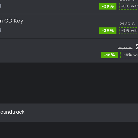
-39%
-8% wit
m CD Key
24,50 €
-39%
-8% wit
28,45 €
-15%
-15% w
Soundtrack