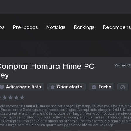
os
Pré-pagos
Notícias
Rankings
Recompens
Comprar Homura Hime PC
Ver no 
Key
Adicionar à lista
Criar alerta
Tenho
★
★
★
★
★
nde comprar
Homura Hime
ao melhor preço? Em 6 ago. 2026 o mais barato é
1
 Eneba, entre 5 ofertas espalhadas por 4 lojas. A amplitude chega a
24,18 €
, p
stância entre a primeira e a última pode ser larga mesmo com poucos vendedo
ave ativa-se na Steam ou noutro cliente, e compensa ver antes o histórico de p
 PC compras uma chave que ativas na Steam ou noutro cliente, e é aqui que o
mais largo, com mais de um quarto dos jogos a ter oferta em keyshop.