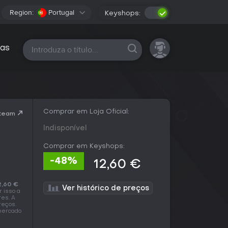
Region:
Portugal
Keyshops:
Todas as plataformas
as
Comprar em Loja Oficial:
Steam
Indisponível
Comprar em Keyshops:
-48%
12,60 €
2,60 €
Ver histórico de preços
or isso a
res. A
reços.
 mercado