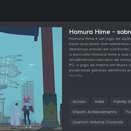
Homura Hime - sobr
Homura Hime é um jogo de ação
hack-and-slash com elementos 
demônios entram em confronto. 
a exorcista Homura Hime e sua 
arcdemônios nascidos de emoçõe
PC, o jogo se inspira em títulos
poderosas garotas demônios pa
mundo.
Jogabilidade
Em Homura Hime, o combate gi
você desvia de padrões 3D de bu
Action
Indie
Family S
Homura Hime com uma mistura d
especiais para derrubar os opo
Steam Achievements
Fu
responsiva especialmente em lu
ataques. Ao derrotar arcdemôni
Custom Volume Controls
ampliando seu arsenal para desa
sobrevivência com dodges precis