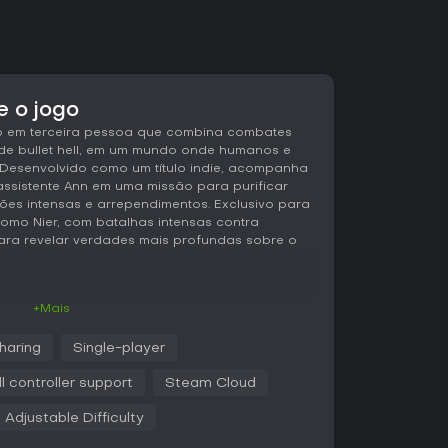
e o jogo
 em terceira pessoa que combina combates
de bullet hell, em um mundo onde humanos e
Desenvolvido como um título indie, acompanha
assistente Ann em uma missão para purificar
s intensas e arrependimentos. Exclusivo para
 como Nier, com batalhas intensas contra
ra revelar verdades mais profundas sobre o
+Mais
ra em torno de combos encadeados enquanto
llet hell lançados pelos inimigos. Controle
haring
Single-player
e ataques corpo a corpo e habilidades
nentes. O parry é uma mecânica central,
ll controller support
Steam Cloud
tas contra chefes, abrindo espaço para contra-
os, você libera novas armas e equipamentos,
Adjustable Difficulty
fios mais duros. O jogo prioriza a
os e timing perfeito, e as batalhas contra