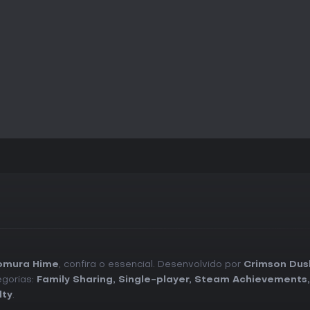
à sua mistura específica de mec
omura Hime
, confira o essencial. Desenvolvido por
Crimson Dus
egorias:
Family Sharing
,
Single-player
,
Steam Achievements
lty
.