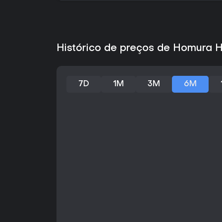
Histórico de preços de Homura 
7D
1M
3M
6M