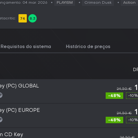
nçamento: 04 mar. 2026
PLAYISM
Crimson Dusk
Action
tacritic:
74
8.3
Requisitos do sistema
Histórico de preços
D
ey (PC) GLOBAL
24,50 €
-48%
-10%
ey (PC) EUROPE
24,50 €
-48%
-10%
m CD Key
24,50 €