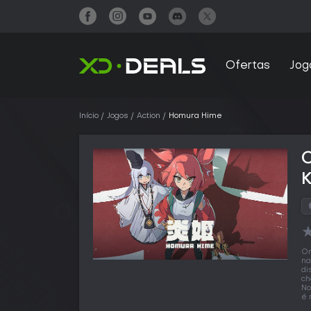
Ofertas
Jog
Início
Jogos
Action
Homura Hime
O
na
di
ch
No
é 