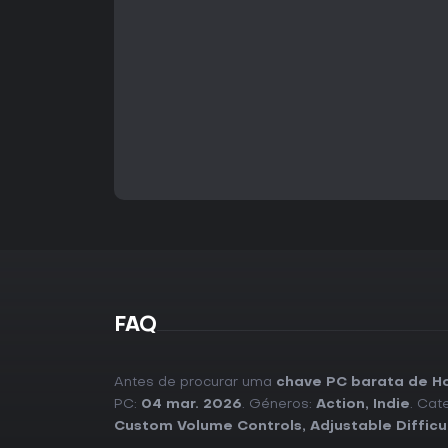
FAQ
Antes de procurar uma
chave PC barata de H
PC:
04 mar. 2026
. Géneros:
Action
,
Indie
. Cat
Custom Volume Controls
,
Adjustable Difficu