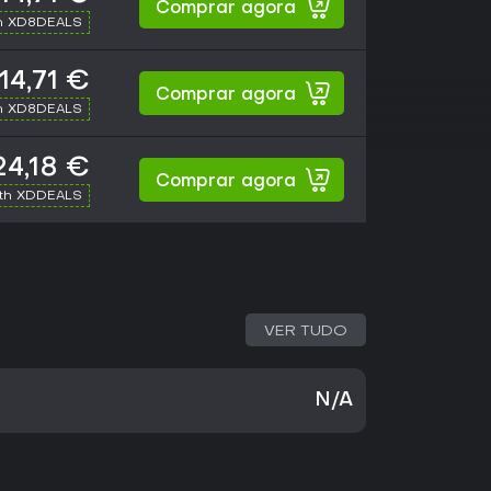
Comprar agora
h XD8DEALS
14,71 €
Comprar agora
h XD8DEALS
24,18 €
Comprar agora
ith XDDEALS
VER TUDO
N/A