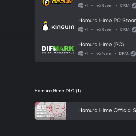
há 8sem
+1
DRM:
Homura Hime PC Stea
há 8sem
+1
DRM:
Homura Hime (PC)
há 1sem
+1
DRM:
Homura Hime DLC (1)
Homura Hime Official 