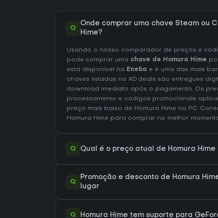
Onde comprar uma chave Steam ou C
Q
Hime?
Usando o nosso comparador de preços e códig
pode comprar uma
chave de Homura Hime
po
está disponível na
Eneba
e é uma das mais bar
chaves listadas no XD.deals são entregues digi
download imediato após o pagamento. Os preç
processamento e códigos promocionais aplica
preço mais baixo de Homura Hime no
PC
. Cons
Homura Hime
para comprar no melhor momento
Q
Qual é o preço atual de Homura Hime
Promoção e desconto de Homura Hime
Q
lugar
Q
Homura Hime tem suporte para GeFo