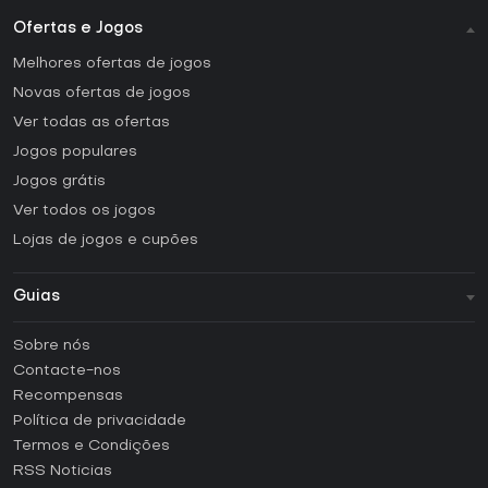
Ofertas e Jogos
Melhores ofertas de jogos
Novas ofertas de jogos
Ver todas as ofertas
Jogos populares
Jogos grátis
Ver todos os jogos
Lojas de jogos e cupões
Guias
FAQ
Sobre nós
Guias e tutoriais
Contacte-nos
Como ativar uma CD Key Steam?
Recompensas
Como ativar uma CD Key Epic Games?
Política de privacidade
Termos e Condições
Como ativar uma CD Key GOG?
RSS Noticias
Como ativar uma CD Key Ubisoft Connect?