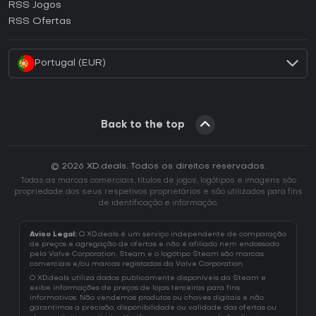
RSS Jogos
Como ativar uma CD Key EA App?
RSS Ofertas
Como ativar uma CD Key Battle.net?
Portugal (EUR)
Back to the top
© 2026 XD.deals. Todos os direitos reservados.
Todas as marcas comerciais, títulos de jogos, logótipos e imagens são
propriedade dos seus respetivos proprietários e são utilizados para fins
de identificação e informação.
Aviso Legal:
O XD.deals é um serviço independente de comparação
de preços e agregação de ofertas e não é afiliado nem endossado
pela Valve Corporation. Steam e o logótipo Steam são marcas
comerciais e/ou marcas registadas da Valve Corporation.
O XD.deals utiliza dados publicamente disponíveis da Steam e
exibe informações de preços de lojas terceiras para fins
informativos. Não vendemos produtos ou chaves digitais e não
garantimos a precisão, disponibilidade ou validade das ofertas ou