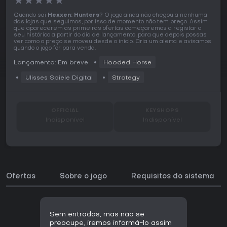
★
★
★
★
★
Quando sai
Hexxen: Hunters
? O jogo ainda não chegou a nenhuma
das lojas que seguimos, por isso de momento não tem preço. Assim
que aparecerem as primeiras ofertas começaremos a registar o
seu histórico a partir do dia de lançamento, para que depois possas
ver como o preço se moveu desde o início. Cria um alerta e avisamos
quando o jogo for para venda.
Lançamento: Em breve
Hooded Horse
Ulisses Spiele Digital
Strategy
OFFICIAL
KEYSHOPS
Indisponível
Indisponível
Ofertas
Sobre o jogo
Requisitos do sistema
Sem entradas, mas não se
preocupe, iremos informá-lo assim