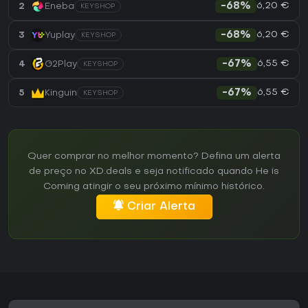
6,20 €
2
Eneba
-68%
KEYSHOP
6,20 €
3
Yuplay
-68%
KEYSHOP
6,55 €
4
G2Play
-67%
KEYSHOP
6,55 €
5
Kinguin
-67%
KEYSHOP
Quer comprar no melhor momento? Defina um alerta
de preço no XD.deals e seja notificado quando He is
Coming atingir o seu próximo mínimo histórico.
Criar Alerta