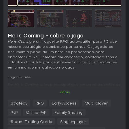
He is Coming - sobre o jogo
He is Coming
é um roguelite RPG auto-battler para PC que
mistura estratégia e combates por turnos. Os jogadores
assumem o papel de um herói se preparando para
enfrentar um Rei Demônio em ascensão, coletando itens e
adaptando builds para sobreviver a ameaças crescentes
em um mundo mergulhado no caos.
Jogabilidade
Em
He is Coming
, o loop principal gira em torno de ciclos de
três dias: durante o dia, você explora para coletar mais de
+Mais
350 itens, como armas e artefatos, em baús, túmulos e
mercadores. À noite, enfrenta monstros menores que
Strategy
RPG
Early Access
Multi-player
esgotam seus recursos. A cada três dias, um novo boss de
um pool com mais de 30 inimigos únicos começa a caçá-lo,
PvP
Online PvP
Family Sharing
cada um com mecânicas específicas, como ignorar
armadura ou absorver poder de ataque.
Steam Trading Cards
Single-player