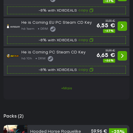
-67%
copy
-8% with XD8DEALS
19,99 €
He is Coming EU PC Steam CD Key
6,55 €
há 1sem
DRM:
-67%
copy
-8% with XD8DEALS
19,99 €
He is Coming PC Steam CD Key
6,65 €
há 10h
DRM:
-66%
copy
-8% with XD8DEALS
+Mais
Packs (2)
Hooded Horse Roguelike
59,96 €
-25%