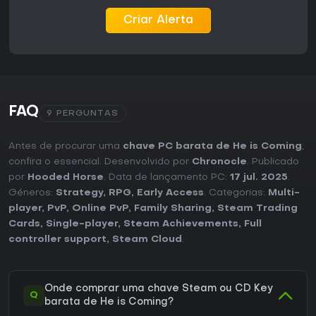
Criar Alerta
FAQ
9 PERGUNTAS
Antes de procurar uma
chave PC barata de He is Coming
,
confira o essencial. Desenvolvido por
Chronocle
. Publicado
por
Hooded Horse
. Data de lançamento PC:
17 jul. 2025
.
Géneros:
Strategy
,
RPG
,
Early Access
. Categorias:
Multi-
player
,
PvP
,
Online PvP
,
Family Sharing
,
Steam Trading
Cards
,
Single-player
,
Steam Achievements
,
Full
controller support
,
Steam Cloud
.
Onde comprar uma chave Steam ou CD Key
Q
barata de He is Coming?