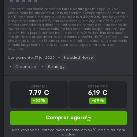
★
★
★
★
★
Procuras uma chave barata de
He is Coming
? Em 7 ago. 2026 a
chave mais barata custa
6,19 €
na Loaded. Comparamos 35 ofertas
de 17 lojas, com uma amplitude de
6,19 €
a
397,90 €
. Nas keyshops o
preço mais baixo é 6,19 €, nas lojas oficiais começa em 7,79 €. Com
tantos vendedores a distância entre os extremos é muitas vezes de
várias vezes, por isso escolher a loja pesa mais do que esperar por
saldos. Este jogo já esteve mais barato, em 94% dos dias com dados.
Um alerta de preço avisa-te da próxima descida. No PC compras uma
chave que ativas na Steam ou noutro cliente, e é aqui que o mercado
é mais largo, com mais de um quarto dos jogos a ter oferta em
keyshop.
Lançamento: 17 jul. 2025
Hooded Horse
Chronocle
Strategy
OFFICIAL
KEYSHOPS
7,79 €
6,19 €
-55%
-69%
Comprar agora
Nas keyshops, esteve mais barato em 94% dos dias com
dados.