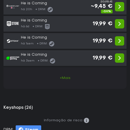
20,98 €
He is Coming
~9,45 €
há 20h
DRM:
-54%
He is Coming
19,99 €
há 6d
DRM:
He is Coming
19,99 €
há 1sem
DRM:
He is Coming
19,99 €
há 3sem
DRM:
+Mais
Keyshops (26)
Informação de risco:
DRM:
Steam