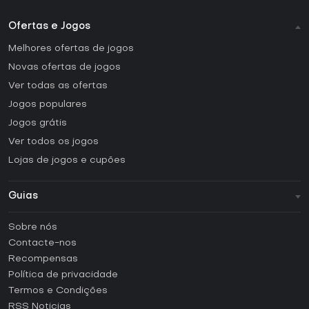
Ofertas e Jogos
Melhores ofertas de jogos
Novas ofertas de jogos
Ver todas as ofertas
Jogos populares
Jogos grátis
Ver todos os jogos
Lojas de jogos e cupões
Guias
FAQ
Sobre nós
Guias e tutoriais
Contacte-nos
Como ativar uma CD Key Steam?
Recompensas
Como ativar uma CD Key Epic Games?
Política de privacidade
Termos e Condições
Como ativar uma CD Key GOG?
RSS Noticias