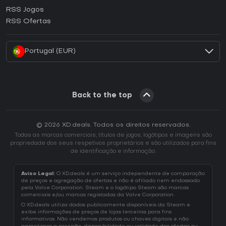
Como ativar uma CD Key Ubisoft Connect?
RSS Jogos
Como ativar uma CD Key EA App?
RSS Ofertas
Como ativar uma CD Key Battle.net?
Portugal (EUR)
Back to the top
© 2026 XD.deals. Todos os direitos reservados.
Todas as marcas comerciais, títulos de jogos, logótipos e imagens são
propriedade dos seus respetivos proprietários e são utilizados para fins
de identificação e informação.
Aviso Legal:
O XD.deals é um serviço independente de comparação
de preços e agregação de ofertas e não é afiliado nem endossado
pela Valve Corporation. Steam e o logótipo Steam são marcas
comerciais e/ou marcas registadas da Valve Corporation.
O XD.deals utiliza dados publicamente disponíveis da Steam e
exibe informações de preços de lojas terceiras para fins
informativos. Não vendemos produtos ou chaves digitais e não