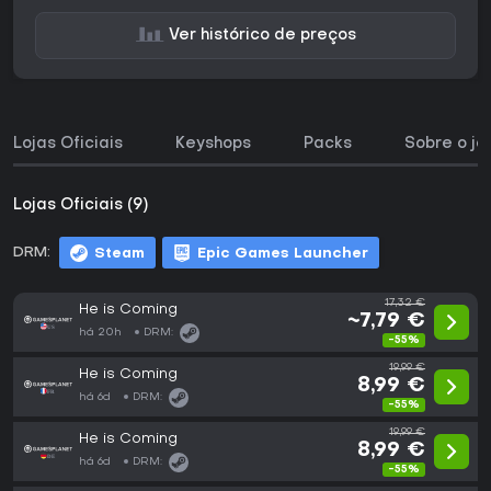
Ver histórico de preços
Lojas Oficiais
Keyshops
Packs
Sobre o jo
Lojas Oficiais (9)
DRM:
Steam
Epic Games Launcher
17,32 €
He is Coming
~7,79 €
há 20h
DRM:
-55%
19,99 €
He is Coming
8,99 €
há 6d
DRM:
-55%
19,99 €
He is Coming
8,99 €
há 6d
DRM:
-55%