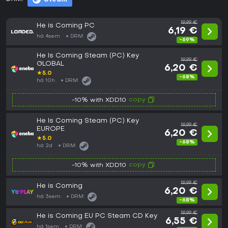
19,99 €
He is Coming PC
6,19 €
há 4sem
DRM:
-69%
He Is Coming Steam (PC) Key
19,99 €
GLOBAL
6,20 €
★
5.0
-68%
há 10h
DRM:
copy
-10% with XDD10
He Is Coming Steam (PC) Key
19,99 €
EUROPE
6,20 €
★
5.0
-68%
há 2d
DRM:
copy
-10% with XDD10
19,99 €
He is Coming
6,20 €
há 3sem
DRM:
-68%
19,99 €
He is Coming EU PC Steam CD Key
6,55 €
há 1sem
DRM: