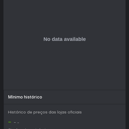
das demos, que recebem elogios dos jogadores.
Testadores destacam a exploração envolvente e o
combate como pontos altos, comparando-o
favoravelmente a títulos Soulslike pelo dungeon delving
desafiador e recompensador. Se você curte RPGs focados
em descoberta e lutas táticas em mundos atmosféricos,
vale testar a demo disponível. Reações da comunidade em
plataformas como YouTube e Reddit o descrevem como
divertido e viciante, com destaque para a música e o tom,
tornando-o uma ótima promessa para fãs de dungeon
crawlers indie.
Mínimo histórico
Histórico de preços das lojas oficiais
-
-
-