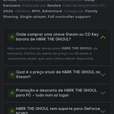
GHOUL
, confira o essencial. Desenvolvido por
Deep
Denizens
. Publicado por
Kwalee
. Data de lançamento PC:
2026
. Géneros:
RPG
,
Adventure
. Categorias:
Family
Sharing
,
Single-player
,
Full controller support
.
Onde comprar uma chave Steam ou CD Key
Q
barata de HARK THE GHOUL?
Não existem ofertas ativas para
HARK THE GHOUL
de
momento. Defina um alerta de preço no XD.deals e
avisaremos assim que uma oferta estiver disponível.
Qual é o preço atual de HARK THE GHOUL no
Q
Steam?
Promoção e desconto de HARK THE GHOUL
Q
para PC - tudo num só lugar
HARK THE GHOUL tem suporte para GeForce
Q
NOW?