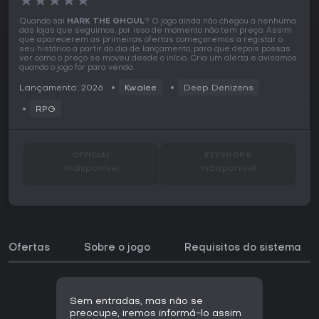
★
★
★
★
★
Quando sai
HARK THE GHOUL
? O jogo ainda não chegou a nenhuma
das lojas que seguimos, por isso de momento não tem preço. Assim
que aparecerem as primeiras ofertas começaremos a registar o
seu histórico a partir do dia de lançamento, para que depois possas
ver como o preço se moveu desde o início. Cria um alerta e avisamos
quando o jogo for para venda.
Lançamento: 2026
Kwalee
Deep Denizens
RPG
OFFICIAL
KEYSHOPS
Indisponível
Indisponível
Ofertas
Sobre o jogo
Requisitos do sistema
Sem entradas, mas não se
preocupe, iremos informá-lo assim