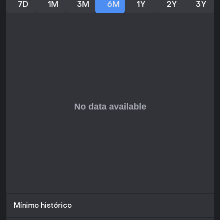
7D
1M
3M
6M
1Y
2Y
3Y
Mínimo histórico