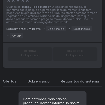
★
★
★
★
★
Quando sai
Happy Trap House
? O jogo ainda não chegou a
nenhuma das lojas que seguimos, por isso de momento não tem
preço. Assim que aparecerem as primeiras ofertas começaremos a
registar o seu histórico a partir do dia de lançamento, para que
depois possas ver como o preço se moveu desde o início. Cria um
alerta e avisamos quando o jogo for para venda.
Lançamento: Em breve
Loot Inside
Loot Inside
Action
OFFICIAL
KEYSHOPS
Indisponível
Indisponível
Ofertas
Sobre o jogo
Requisitos do sistema
Sem entradas, mas não se
preocupe, iremos informá-lo assim