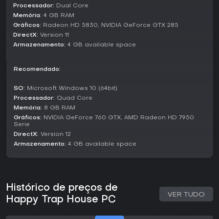
Recursos Únicos
Processador:
Dual Core
Memória:
4 GB RAM
Além da navegação básica, o jogo traz conquistas que
registram seu progresso e vitórias. O sistema de
Gráficos:
Radeon HD 5830, NVIDIA GeForce GTX 285
leaderboard premia resgates eficientes, adicionando
DirectX:
Version 11
competição mesmo no single-player. Itens como jetpack e
Armazenamento:
4 GB available space
Pegasus variam a exploração, misturando diversão casual
com sequências cheias de ação.
Recomendado:
Vale a Pena Jogar?
SO:
Microsoft Windows 10 (64bit)
Para fãs de roguelike runners com pegada casual, Happy
Trap House entrega uma mistura cativante de exploração e
Processador:
Quad Core
desafios. Sua mecânica sem saves é perfeita para sessões
Memória:
8 GB RAM
curtas focadas em melhoria de skills. Ainda em pré-
Gráficos:
NVIDIA GeForce 760 GTX, AMD Radeon HD 7950
lançamento, o interesse inicial destaca seu potencial em
Serie
resgates zumbis divertidos e opções criativas de
DirectX:
Version 12
movimento. Se você curte indies que juntam ação e racing
Armazenamento:
4 GB available space
em formato solo, esse pode ser um ótimo acréscimo à sua
biblioteca no lançamento.
Histórico de preços de
VER TUDO
Happy Trap House PC