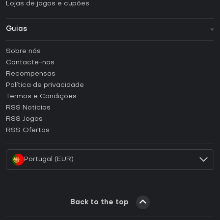
Lojas de jogos e cupões
Guias
FAQ
Sobre nós
Guias e tutoriais
Contacte-nos
Como ativar uma CD Key Steam?
Recompensas
Como ativar uma CD Key Epic Games?
Política de privacidade
Termos e Condições
Como ativar uma CD Key GOG?
RSS Noticias
Como ativar uma CD Key Ubisoft Connect?
RSS Jogos
Como ativar uma CD Key EA App?
RSS Ofertas
Como ativar uma CD Key Battle.net?
Portugal (EUR)
Back to the top