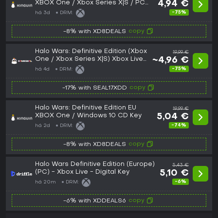
XBOX One / Xbox Series X|S / PC
4,94 €
CD Key
-75%
há 3d
DRM:
copy
-8% with XD8DEALS
Halo Wars: Definitive Edition (Xbox
19,99 €
One / Xbox Series X|S) Xbox Live
~4,96 €
Key - EU
-75%
há 4d
DRM:
copy
-17% with SEAL17XDD
Halo Wars: Definitive Edition EU
19,99 €
XBOX One / Windows 10 CD Key
5,04 €
-74%
há 2d
DRM:
copy
-8% with XD8DEALS
Halo Wars Definitive Edition (Europe)
5,43 €
(PC) - Xbox Live - Digital Key
5,10 €
-6%
há 20m
DRM:
copy
-6% with XDDEALS6