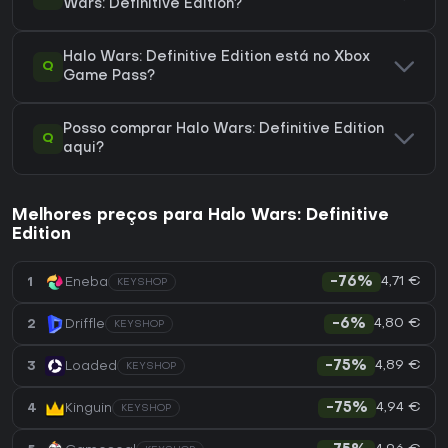
Wars: Definitive Edition?
Halo Wars: Definitive Edition está no Xbox
Q
Game Pass?
Posso comprar Halo Wars: Definitive Edition
Q
aqui?
Melhores preços para Halo Wars: Definitive
Edition
4,71 €
1
Eneba
-76%
KEYSHOP
4,80 €
2
Driffle
-6%
KEYSHOP
4,89 €
3
Loaded
-75%
KEYSHOP
4,94 €
4
Kinguin
-75%
KEYSHOP