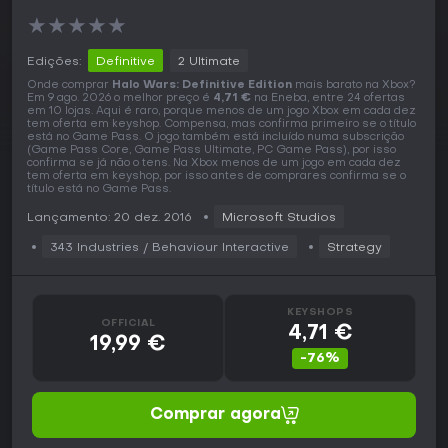
★
★
★
★
★
Edições:
Definitive
2 Ultimate
Onde comprar
Halo Wars: Definitive Edition
mais barato na Xbox?
Em 9 ago. 2026 o melhor preço é
4,71 €
na Eneba, entre 24 ofertas
em 10 lojas. Aqui é raro, porque menos de um jogo Xbox em cada dez
tem oferta em keyshop. Compensa, mas confirma primeiro se o título
está no Game Pass. O jogo também está incluído numa subscrição
(Game Pass Core, Game Pass Ultimate, PC Game Pass), por isso
confirma se já não o tens. Na Xbox menos de um jogo em cada dez
tem oferta em keyshop, por isso antes de comprares confirma se o
título está no Game Pass.
Lançamento: 20 dez. 2016
Microsoft Studios
343 Industries / Behaviour Interactive
Strategy
KEYSHOPS
OFFICIAL
4,71 €
19,99 €
-76%
Comprar agora