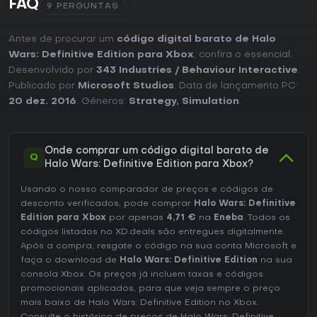
FAQ
9 PERGUNTAS
Vale a pena jogar?
Halo Wars: Definitive Edition é indicado para quem busca
Antes de procurar um
uma estratégia em tempo real acessível, sem a curva de
código digital barato de Halo
aprendizado acentuada dos títulos tradicionais de PC. Sua
Wars: Definitive Edition para Xbox
, confira o essencial.
campanha oferece um arco de história sólido para um
Desenvolvido por
343 Industries / Behaviour Interactive
.
jogador ou em cooperativo, enquanto os modos
Publicado por
Microsoft Studios
. Data de lançamento PC:
escaramuça e multijogador proporcionam variedade
20 dez. 2016
. Géneros:
Strategy
,
Simulation
.
contínua por meio de múltiplos formatos e escolhas de
líderes.
Avaliações recentes nas lojas destacam alto nível de
Onde comprar um código digital barato de
satisfação, com a maioria das análises classificando a
Q
Halo Wars: Definitive Edition para Xbox?
experiência de forma positiva pela apresentação, trilha
sonora e adaptação fiel do lore de Halo para o gênero de
Usando o nosso comparador de preços e códigos de
estratégia. O jogo recebe atualizações regulares para
compatibilidade com hardware moderno do Xbox e
desconto verificados, pode comprar
Halo Wars: Definitive
continua jogável online sem interrupções significativas.
Edition para Xbox
por apenas
4,71 €
na
Eneba
. Todos os
códigos listados no XD.deals são entregues digitalmente.
Quem procura uma entrada amigável no gênero para
Após a compra, resgate o código na sua conta Microsoft e
console ou um olhar mais aprofundado sobre o universo
faça o download de
Halo Wars: Definitive Edition
na sua
de Halo além dos jogos de tiro em primeira pessoa vai
consola Xbox. Os preços já incluem taxas e códigos
encontrar o pacote recompensador. Os participantes do
promocionais aplicados, para que veja sempre o preço
multijogador valorizam a mistura de unidades conhecidas
mais baixo de Halo Wars: Definitive Edition no
Xbox
.
com novas camadas táticas, embora o jogo atraia
principalmente fãs que se sentem à vontade com seu ritmo