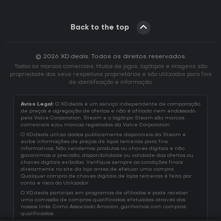
Back to the top
© 2026 XD.deals. Todos os direitos reservados.
Todas as marcas comerciais, títulos de jogos, logótipos e imagens são
propriedade dos seus respetivos proprietários e são utilizados para fins
de identificação e informação.
Aviso Legal:
O XD.deals é um serviço independente de comparação
de preços e agregação de ofertas e não é afiliado nem endossado
pela Valve Corporation. Steam e o logótipo Steam são marcas
comerciais e/ou marcas registadas da Valve Corporation.
O XD.deals utiliza dados publicamente disponíveis da Steam e
exibe informações de preços de lojas terceiras para fins
informativos. Não vendemos produtos ou chaves digitais e não
garantimos a precisão, disponibilidade ou validade das ofertas ou
chaves digitais exibidas. Verifique sempre as condições finais
diretamente no site da loja antes de efetuar uma compra.
Qualquer compra de chaves digitais de lojas terceiras é feita por
conta e risco do Utilizador.
O XD.deals participa em programas de afiliados e pode receber
uma comissão de compras qualificadas efetuadas através dos
nossos links. Como Associado Amazon, ganhamos com compras
qualificadas.