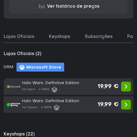
Ver histórico de preços
Lojas Oficiais
Keyshops
Subscrições
Pac
Lojas Oficiais (2)
DRM:
Microsoft Store
Halo Wars: Definitive Edition
19,99 €
há 1sem
DRM:
Halo Wars: Definitive Edition
19,99 €
há 12sem
DRM:
Keyshops (22)