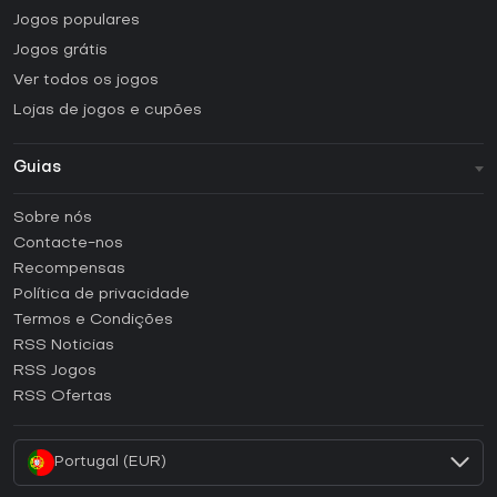
Jogos populares
Jogos grátis
Ver todos os jogos
Lojas de jogos e cupões
Guias
FAQ
Sobre nós
Guias e tutoriais
Contacte-nos
Como ativar uma CD Key Steam?
Recompensas
Como ativar uma CD Key Epic Games?
Política de privacidade
Termos e Condições
Como ativar uma CD Key GOG?
RSS Noticias
Como ativar uma CD Key Ubisoft Connect?
RSS Jogos
Como ativar uma CD Key EA App?
RSS Ofertas
Como ativar uma CD Key Battle.net?
Portugal (EUR)