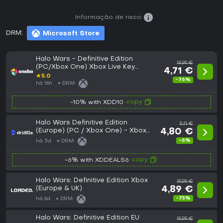
Informação de risco:
DRM:
Microsoft Store
Halo Wars - Definitive Edition
19,99 €
(PC/Xbox One) Xbox Live Key
4,71 €
EUROPE
★
5.0
-76%
há 16h
DRM:
copy
-10% with XDD10
Halo Wars Definitive Edition
5,11 €
(Europe) (PC / Xbox One) - Xbox
4,80 €
Live - Digital Key
-6%
há 3d
DRM:
copy
-6% with XDDEALS6
Halo Wars: Definitive Edition Xbox
19,99 €
(Europe & UK)
4,89 €
-75%
há 6d
DRM:
Halo Wars: Definitive Edition EU
19,99 €