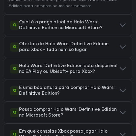
Consulte o
histórico de preços de Halo Wars: Definitive
deliberado e o foco em decisões macro em vez de
Edition
para comprar no melhor momento.
combates intensivos de micro.
Qual é o preço atual de Halo Wars:
Q
Definitive Edition na Microsoft Store?
Ofertas de Halo Wars: Definitive Edition
Q
para Xbox - tudo num só lugar
Halo Wars: Definitive Edition está disponível
Q
no EA Play ou Ubisoft+ para Xbox?
É uma boa altura para comprar Halo Wars:
Q
Definitive Edition?
Posso comprar Halo Wars: Definitive Edition
Q
na Microsoft Store?
Em que consolas Xbox posso jogar Halo
Q