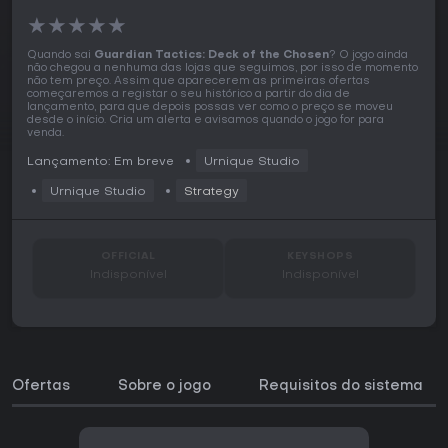
★
★
★
★
★
Quando sai
Guardian Tactics: Deck of the Chosen
? O jogo ainda
não chegou a nenhuma das lojas que seguimos, por isso de momento
não tem preço. Assim que aparecerem as primeiras ofertas
começaremos a registar o seu histórico a partir do dia de
lançamento, para que depois possas ver como o preço se moveu
desde o início. Cria um alerta e avisamos quando o jogo for para
venda.
Lançamento: Em breve
Urnique Studio
Urnique Studio
Strategy
OFFICIAL
KEYSHOPS
Indisponível
Indisponível
Ofertas
Sobre o jogo
Requisitos do sistema