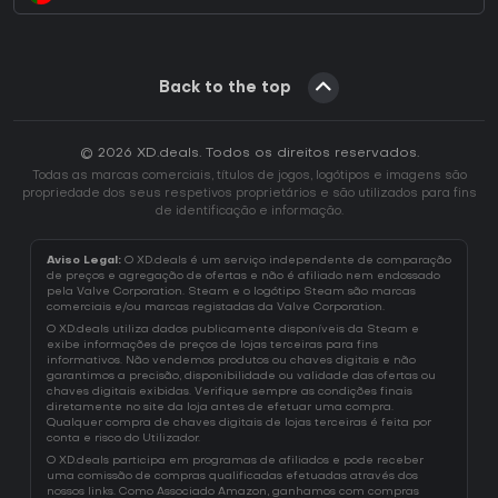
Back to the top
© 2026 XD.deals. Todos os direitos reservados.
Todas as marcas comerciais, títulos de jogos, logótipos e imagens são
propriedade dos seus respetivos proprietários e são utilizados para fins
de identificação e informação.
Aviso Legal:
O XD.deals é um serviço independente de comparação
de preços e agregação de ofertas e não é afiliado nem endossado
pela Valve Corporation. Steam e o logótipo Steam são marcas
comerciais e/ou marcas registadas da Valve Corporation.
O XD.deals utiliza dados publicamente disponíveis da Steam e
exibe informações de preços de lojas terceiras para fins
informativos. Não vendemos produtos ou chaves digitais e não
garantimos a precisão, disponibilidade ou validade das ofertas ou
chaves digitais exibidas. Verifique sempre as condições finais
diretamente no site da loja antes de efetuar uma compra.
Qualquer compra de chaves digitais de lojas terceiras é feita por
conta e risco do Utilizador.
O XD.deals participa em programas de afiliados e pode receber
uma comissão de compras qualificadas efetuadas através dos
nossos links. Como Associado Amazon, ganhamos com compras