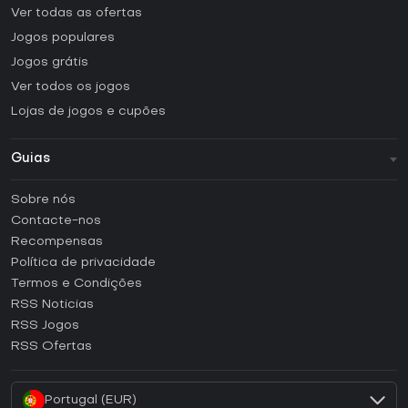
Ver todas as ofertas
Jogos populares
Jogos grátis
Ver todos os jogos
Lojas de jogos e cupões
Guias
FAQ
Sobre nós
Guias e tutoriais
Contacte-nos
Como ativar uma CD Key Steam?
Recompensas
Como ativar uma CD Key Epic Games?
Política de privacidade
Termos e Condições
Como ativar uma CD Key GOG?
RSS Noticias
Como ativar uma CD Key Ubisoft Connect?
RSS Jogos
Como ativar uma CD Key EA App?
RSS Ofertas
Como ativar uma CD Key Battle.net?
Portugal (EUR)