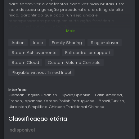
para sobreviver a confrontos cada vez mais brutais. Este
indie destaca a geração procedural e o crafting de alto
risco, garantindo que cada run seja única e
recompensadora para quem curte ação frenética e
criação estratégica de builds.
+Mais
Jogabilidade
Action
Indie
Family Sharing
Single-player
Em Grind Survivors, o loop principal gira em torno de
sobreviver a ondas de inimigos demoníacos em cenários
Steam Achievements
Full controller support
de bullet hell. Você comanda um imponente caçador de
demônios, desviando de ataques explosivos enquanto
Steam Cloud
Custom Volume Controls
descarrega poder de fogo de armas geradas
Playable without Timed Input
proceduralmente. Os drops de loot dos inimigos abatidos
trazem guns com stats, traços e perks aleatórios que
mudam radicalmente o estilo de jogo. Armas de rank
superior causam mais impacto, e você pode juntar recursos
Interface:
German
English
Spanish - Spain
Spanish - Latin America
para turbinar seu arsenal.
French
Japanese
Korean
Polish
Portuguese - Brazil
Turkish
As upgrades são essenciais, permitindo empilhar sinergias
Ukrainian
Simplified Chinese
Traditional Chinese
que potencializam sua build. Em pontos específicos, você
entra em The Forge para fundir armas e criar monstros
Classificação etária
personalizados ou rerolar stats em decisões de risco e
recompensa. Os combates se desenrolam por biomas
Indisponível
variados, com perigos ambientais únicos como cidades