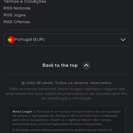
Termos e Condições
Como ativar uma CD Key GOG?
RSS Noticias
Como ativar uma CD Key Ubisoft Connect?
RSS Jogos
Como ativar uma CD Key EA App?
RSS Ofertas
Como ativar uma CD Key Battle.net?
Portugal (EUR)
Back to the top
© 2026 XD.deals. Todos os direitos reservados.
Todas as marcas comerciais, títulos de jogos, logótipos e imagens são
propriedade dos seus respetivos proprietários e são utilizados para fins
de identificação e informação.
Aviso Legal:
O XD.deals é um serviço independente de comparação
de preços e agregação de ofertas e não é afiliado nem endossado
pela Valve Corporation. Steam e o logótipo Steam são marcas
comerciais e/ou marcas registadas da Valve Corporation.
O XD.deals utiliza dados publicamente disponíveis da Steam e