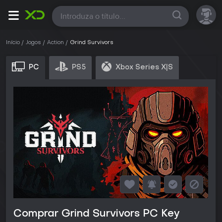
Todas
Início
Jogos
Action
Grind Survivors
PC
PS5
Xbox Series X|S
Comprar Grind Survivors PC Key