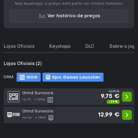
Nas keyshops, o preço está perto do mínimo histórico.
Ver histórico de preços
Lojas Oficiais
Keyshops
DLC
Sobre o jogo
Lojas Oficiais (2)
DRM:
GOG
Epic Games Launcher
12,99 €
Grind Survivors
9,75 €
há 7h
DRM:
-24%
Grind Survivors
12,99 €
há 5d
DRM: