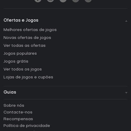
Ofertas e Jogos
Melhores ofertas de jogos
Novas ofertas de jogos
Ver todas as ofertas
Jogos populares
Jogos grátis
Ver todos os jogos
Lojas de jogos e cupões
Guias
FAQ
Sobre nós
Guias e tutoriais
Contacte-nos
Como ativar uma CD Key Steam?
Recompensas
Como ativar uma CD Key Epic Games?
Política de privacidade