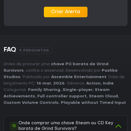
Criar Alerta
FAQ
9 PERGUNTAS
Antes de procurar uma
chave PC barata de Grind
Survivors
, confira o essencial. Desenvolvido por
Pushka
Studios
. Publicado por
Assemble Entertainment
. Data de
lançamento PC:
16 mar. 2026
. Géneros:
Action
,
Indie
.
Categorias:
Family Sharing
,
Single-player
,
Steam
Achievements
,
Full controller support
,
Steam Cloud
,
Custom Volume Controls
,
Playable without Timed Input
.
Onde comprar uma chave Steam ou CD Key
Q
barata de Grind Survivors?