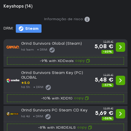
Keyshops (14)
Informação de risco:
DRM:
Steam
12,99 €
Grind Survivors Global (Steam)
5,08 €
há 1sem
DRM:
-60%
copy
-9% with XDDeals
Grind Survivors Steam Key (PC)
12,99 €
GLOBAL
5,48 €
★
5.0
-57%
há 5h
DRM:
copy
-10% with XDD10
12,99 €
Grind Survivors PC Steam CD Key
5,69 €
há 4d
DRM:
-56%
copy
-8% with XD8DEALS