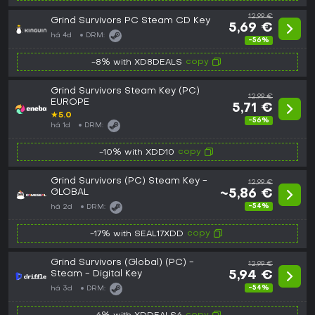
12,99 €
Grind Survivors PC Steam CD Key
5,69 €
há 4d
DRM:
-56%
copy
-8% with XD8DEALS
Grind Survivors Steam Key (PC)
12,99 €
EUROPE
5,71 €
★
5.0
-56%
há 1d
DRM:
copy
-10% with XDD10
Grind Survivors (PC) Steam Key -
12,99 €
GLOBAL
~5,86 €
-54%
há 2d
DRM:
copy
-17% with SEAL17XDD
Grind Survivors (Global) (PC) -
12,99 €
Steam - Digital Key
5,94 €
-54%
há 3d
DRM: