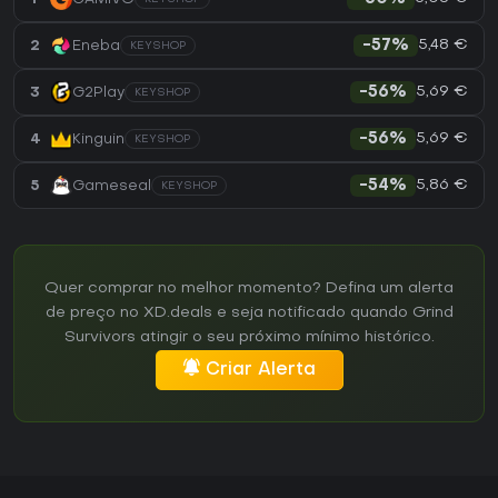
5,48 €
2
Eneba
-57%
KEYSHOP
5,69 €
3
G2Play
-56%
KEYSHOP
5,69 €
4
Kinguin
-56%
KEYSHOP
5,86 €
5
Gameseal
-54%
KEYSHOP
Quer comprar no melhor momento? Defina um alerta
de preço no XD.deals e seja notificado quando Grind
Survivors atingir o seu próximo mínimo histórico.
Criar Alerta