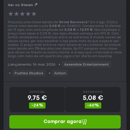
Ver no Steam
★
★
★
★
★
Procuras uma chave barata de
Grind Survivors
? Em 6 ago. 2026 a
chave mais barata custa
5,08 €
na GAMIVO. Comparamos 16 ofertas
de 13 lojas, com uma amplitude de
5,08 €
a
12,99 €
. Nas keyshops o
preço mais baixo é 5,08 €, nas lojas oficiais começa em 9,75 €. Com
tantos vendedores a distância entre os extremos é muitas vezes de
várias vezes, por isso escolher a loja pesa mais do que esperar por
saldos. O preço está entre os mais baixos do seu historial, só esteve
mais barato em 3% dos dias com dados. No PC compras uma chave
que ativas na Steam ou noutro cliente, e é aqui que o mercado é mais
largo, com mais de um quarto dos jogos a ter oferta em keyshop.
Lançamento: 16 mar. 2026
Assemble Entertainment
Pushka Studios
Action
OFFICIAL
KEYSHOPS
9,75 €
5,08 €
-24%
-60%
Comprar agora