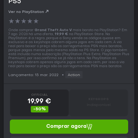
PS5
Ver no PlayStation
★
★
★
★
★
Onde comprar
Grand Theft Auto V
mais barato na PlayStation? Em
7 ago. 2026 há uma oferta,
19,99 €
na PlayStation Store. Na
PlayStation é a regra, porque a Sony vende os códigos quase em
exclusivo e as keyshops cobrem alguns jogos em cada cem. A via
real para baixar o preço são os carregamentos PSN mais baratos,
porque pagas menos pelo mesmo saldo na PS Store. O jogo também
está incluído numa subscrição (PlayStation Plus Extra, PlayStation Plus
Premium), por isso confirma se já não o tens. Na PlayStation as
keyshops cobrem apenas alguns jogos em cada cem, por isso a via
real para baixar o preço são os carregamentos PSN mais baratos.
Lançamento: 15 mar. 2022
Action
OFFICIAL
KEYSHOPS
19,99 €
Indisponível
-50%
Comprar agora