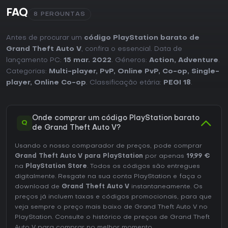
FAQ
8 PERGUNTAS
Antes de procurar um
código PlayStation barato de
Grand Theft Auto V
, confira o essencial. Data de
lançamento PC:
15 mar. 2022
. Géneros:
Action
,
Adventure
.
Categorias:
Multi-player
,
PvP
,
Online PvP
,
Co-op
,
Single-
player
,
Online Co-op
. Classificação etária:
PEGI 18
.
Onde comprar um código PlayStation barato
Q
de Grand Theft Auto V?
Usando o nosso comparador de preços, pode comprar
Grand Theft Auto V para PlayStation
por apenas
19,99 €
na
PlayStation Store
. Todos os códigos são entregues
digitalmente. Resgate na sua conta PlayStation e faça o
download de
Grand Theft Auto V
instantaneamente. Os
preços já incluem taxas e códigos promocionais, para que
veja sempre o preço mais baixo de Grand Theft Auto V no
PlayStation
. Consulte o
histórico de preços de Grand Theft
Auto V
para comprar no melhor momento.