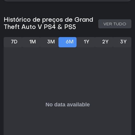
Modos de Jogo
O GTA Online comporta sessões com até 30 jogadores e
oferece diferentes tipos de atividade. Os Heists
Histórico de preços de Grand
cooperativos exigem planejamento e execução de assaltos
VER TUDO
Theft Auto V PS4 & PS5
de grande porte, com papéis bem definidos. As Stunt Races
são desafios de alta velocidade em pistas personalizadas.
Os Adversary Modes colocam grupos em competições
7D
1M
3M
6M
1Y
2Y
3Y
baseadas em objetivos. Os espaços sociais permitem
interações mais descontraídas, como boates para festas,
fliperamas com minijogos, coberturas para encontros e
encontros de carros para exibir veículos.
Entre os conteúdos adicionais estão The Contract, que
envolve a busca por arquivos musicais perdidos; Los
Santos Tuners, focado em corridas clandestinas; o Cayo
Perico Heist, em uma ilha tropical; o gerenciamento de
boates em After Hours; e as operações no The Diamond
Casino & Resort. O sistema Career Builder permite que
jogadores novos ou que reiniciarem o progresso escolham
entre quatro trajetórias iniciais: Biker, Executive, Nightclub
Owner ou Gunrunner. Cada caminho fornece propriedades,
veículos e equipamentos iniciais para montar um
empreendimento rapidamente. A Hao's Special Works no
Los Santos Car Meet oferece upgrades exclusivos e acesso