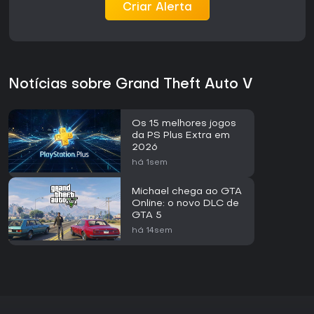
Criar Alerta
consolidados. Quem busca uma narrativa single-player
estruturada combinada com opções flexíveis de multiplayer
encontrará um pacote alinhado a essas preferências,
especialmente ao usar o Career Builder para entrar mais
rápido no GTA Online.
Notícias sobre Grand Theft Auto V
Os 15 melhores jogos
da PS Plus Extra em
2026
há 1sem
Michael chega ao GTA
Online: o novo DLC de
GTA 5
há 14sem