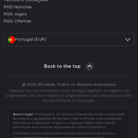
Termos e Condições
Como ativar uma CD Key GOG?
RSS Noticias
Como ativar uma CD Key Ubisoft Connect?
RSS Jogos
Como ativar uma CD Key EA App?
RSS Ofertas
Como ativar uma CD Key Battle.net?
Portugal (EUR)
Back to the top
© 2026 XD.deals. Todos os direitos reservados.
Todas as marcas comerciais, títulos de jogos, logótipos e imagens são
propriedade dos seus respetivos proprietários e são utilizados para fins
de identificação e informação.
Aviso Legal:
O XD.deals é um serviço independente de comparação
de preços e agregação de ofertas e não é afiliado nem endossado
pela Valve Corporation. Steam e o logótipo Steam são marcas
comerciais e/ou marcas registadas da Valve Corporation.
O XD.deals utiliza dados publicamente disponíveis da Steam e
exibe informações de preços de lojas terceiras para fins