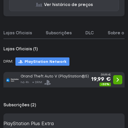
Ver histórico de preços
Lojas Oficiais
Subscrições
DLC
Sobre o j
Lojas Oficiais (1)
DRM:
PlayStation Network
39,99 €
Grand Theft Auto V (PlayStation®5)
19,99 €
há 4h
DRM:
-50%
Subscrições (2)
PlayStation Plus Extra