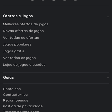
Ofertas e Jogos
Melhores ofertas de jogos
Novas ofertas de jogos
Ver todas as ofertas
Jogos populares
Jogos grátis
Ver todos os jogos
Lojas de jogos e cupões
Guias
FAQ
Sobre nós
Guias e tutoriais
Contacte-nos
Como ativar uma CD Key Steam?
Recompensas
Como ativar uma CD Key Epic Games?
Política de privacidade