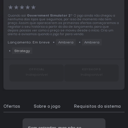
★
★
★
★
★
Quando sai
Government Simulator 2
? O jogo ainda não chegou a
nenhuma das lojas que seguimos, por isso de momento não tem
preço. Assim que aparecerem as primeiras ofertas começaremos a
registar o seu histórico a partir do dia de lançamento, para que
depois possas ver como o preço se moveu desde o início. Cria um
alerta e avisamos quando o jogo for para venda.
Lançamento: Em breve
Ambiera
Ambiera
Strategy
OFFICIAL
KEYSHOPS
Indisponível
Indisponível
Ofertas
Sobre o jogo
Requisitos do sistema