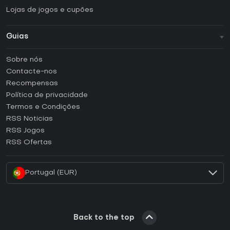
Lojas de jogos e cupões
Guias
FAQ
Sobre nós
Guias e tutoriais
Contacte-nos
Como ativar uma CD Key Steam?
Recompensas
Como ativar uma CD Key Epic Games?
Política de privacidade
Termos e Condições
Como ativar uma CD Key GOG?
RSS Noticias
Como ativar uma CD Key Ubisoft Connect?
RSS Jogos
Como ativar uma CD Key EA App?
RSS Ofertas
Como ativar uma CD Key Battle.net?
Portugal (EUR)
Back to the top