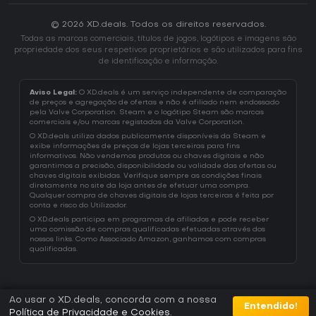
© 2026 XD.deals. Todos os direitos reservados.
Todas as marcas comerciais, títulos de jogos, logótipos e imagens são
propriedade dos seus respetivos proprietários e são utilizados para fins
de identificação e informação.
Aviso Legal:
O XD.deals é um serviço independente de comparação
de preços e agregação de ofertas e não é afiliado nem endossado
pela Valve Corporation. Steam e o logótipo Steam são marcas
comerciais e/ou marcas registadas da Valve Corporation.
O XD.deals utiliza dados publicamente disponíveis da Steam e
exibe informações de preços de lojas terceiras para fins
informativos. Não vendemos produtos ou chaves digitais e não
garantimos a precisão, disponibilidade ou validade das ofertas ou
chaves digitais exibidas. Verifique sempre as condições finais
diretamente no site da loja antes de efetuar uma compra.
Qualquer compra de chaves digitais de lojas terceiras é feita por
conta e risco do Utilizador.
O XD.deals participa em programas de afiliados e pode receber
uma comissão de compras qualificadas efetuadas através dos
nossos links. Como Associado Amazon, ganhamos com compras
qualificadas.
Ao usar o XD.deals, concorda com a nossa
Entendido!
Política de Privacidade e Cookies
.