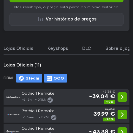
Nas keyshops, o preço está perto do mínimo histórico.
Ver histórico de preços
Lojas Oficiais
Keyshops
DLC
Sobre o jogo
Lojas Oficiais (11)
DRM:
Steam
GOG
43,38 €
Gothic 1 Remake
~39,04 €
há 15h
DRM:
-10%
49,99 €
Gothic 1 Remake
39,99 €
há 3sem
DRM:
-20%
Gothic 1 Remake
~43,38 €