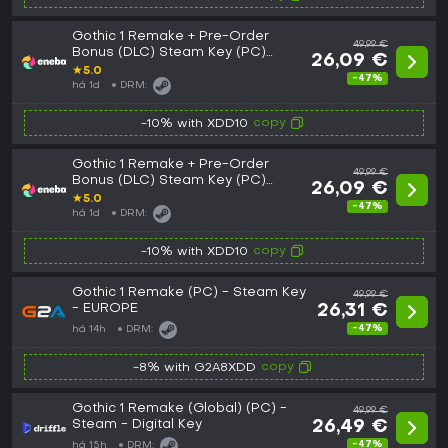
Gothic 1 Remake + Pre-Order
49,99 €
Bonus (DLC) Steam Key (PC)
26,09 €
GLOBAL
★
5.0
-47%
há 1d
DRM:
copy
-10% with XDD10
Gothic 1 Remake + Pre-Order
49,99 €
Bonus (DLC) Steam Key (PC)
26,09 €
EUROPE
★
5.0
-47%
há 1d
DRM:
copy
-10% with XDD10
Gothic 1 Remake (PC) - Steam Key
49,99 €
- EUROPE
26,31 €
-47%
há 14h
DRM:
copy
-8% with G2A8XDD
Gothic 1 Remake (Global) (PC) -
49,99 €
Steam - Digital Key
26,49 €
-47%
há 15h
DRM: