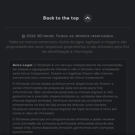
Back to the top
© 2026 XD.deals. Todos os direitos reservados.
Todas as marcas comerciais, títulos de jogos, logótipos e imagens são
propriedade dos seus respetivos proprietários e são utilizados para fins
de identificação e informação.
Aviso Legal:
O XD.deals é um serviço independente de comparação
de preços e agregação de ofertas e não é afiliado nem endossado
pela Valve Corporation. Steam e o logótipo Steam são marcas
comerciais e/ou marcas registadas da Valve Corporation.
O XD.deals utiliza dados publicamente disponíveis da Steam e
exibe informações de preços de lojas terceiras para fins
informativos. Não vendemos produtos ou chaves digitais e não
garantimos a precisão, disponibilidade ou validade das ofertas ou
chaves digitais exibidas. Verifique sempre as condições finais
diretamente no site da loja antes de efetuar uma compra.
Qualquer compra de chaves digitais de lojas terceiras é feita por
conta e risco do Utilizador.
O XD.deals participa em programas de afiliados e pode receber
uma comissão de compras qualificadas efetuadas através dos
nossos links. Como Associado Amazon, ganhamos com compras
qualificadas.