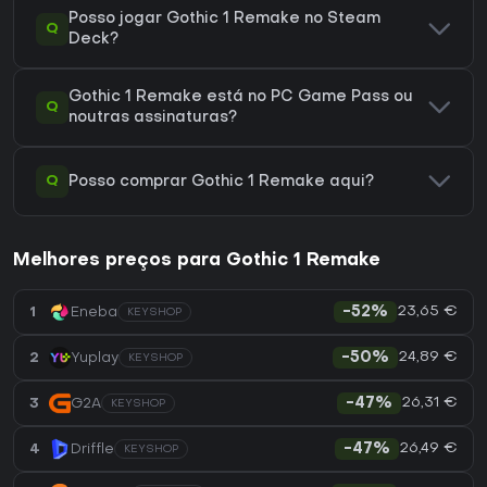
Posso jogar Gothic 1 Remake no Steam
Q
Deck?
Gothic 1 Remake está no PC Game Pass ou
Q
noutras assinaturas?
Q
Posso comprar Gothic 1 Remake aqui?
Melhores preços para Gothic 1 Remake
23,65 €
1
Eneba
-52%
KEYSHOP
24,89 €
2
Yuplay
-50%
KEYSHOP
26,31 €
3
G2A
-47%
KEYSHOP
26,49 €
4
Driffle
-47%
KEYSHOP