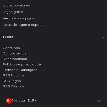
Jogos populares
Jogos grátis
Ver todos os jogos
Lojas de jogos e cupões
Guias
FAQ
Sobre nós
Guias e tutoriais
Contacte-nos
Como ativar uma CD Key Steam?
Recompensas
Como ativar uma CD Key Epic Games?
Política de privacidade
Termos e Condições
Como ativar uma CD Key GOG?
RSS Noticias
Como ativar uma CD Key Ubisoft Connect?
RSS Jogos
Como ativar uma CD Key EA App?
RSS Ofertas
Como ativar uma CD Key Battle.net?
Portugal (EUR)