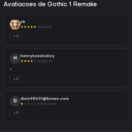
Avaliacoes de Gothic 1 Remake
pk
★
★
★
★
★
5/5
há 7h
0
▲
henrykzeskalicy
H
★
★
★
★
★
4/5
há 3h
4
0
▲
disis98431@kinws.com
D
★
★
★
★
★
1/5
há 2sem
0
▲