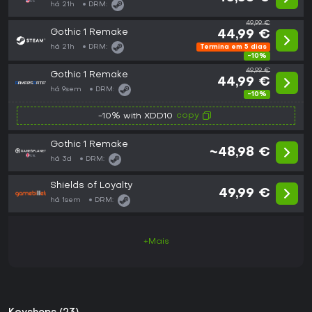
há 21h
DRM:
49,99 €
Gothic 1 Remake
44,99 €
há 21h
DRM:
Termina em 5 dias
-10%
49,99 €
Gothic 1 Remake
44,99 €
há 9sem
DRM:
-10%
copy
-10% with XDD10
Gothic 1 Remake
~48,98 €
há 3d
DRM:
Shields of Loyalty
49,99 €
há 1sem
DRM:
+Mais