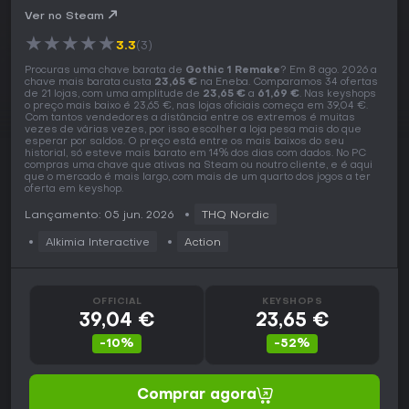
Ver no Steam
★
★
★
★
★
3.3
(3)
Procuras uma chave barata de
Gothic 1 Remake
? Em 8 ago. 2026 a
chave mais barata custa
23,65 €
na Eneba. Comparamos 34 ofertas
de 21 lojas, com uma amplitude de
23,65 €
a
61,69 €
. Nas keyshops
o preço mais baixo é 23,65 €, nas lojas oficiais começa em 39,04 €.
Com tantos vendedores a distância entre os extremos é muitas
vezes de várias vezes, por isso escolher a loja pesa mais do que
esperar por saldos. O preço está entre os mais baixos do seu
historial, só esteve mais barato em 14% dos dias com dados. No PC
compras uma chave que ativas na Steam ou noutro cliente, e é aqui
que o mercado é mais largo, com mais de um quarto dos jogos a ter
oferta em keyshop.
Lançamento: 05 jun. 2026
THQ Nordic
Alkimia Interactive
Action
OFFICIAL
KEYSHOPS
39,04 €
23,65 €
-10%
-52%
Comprar agora