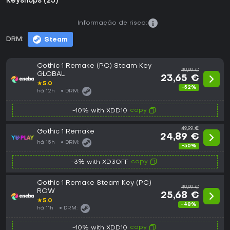
Keyshops (23)
Informação de risco:
DRM:
Steam
Gothic 1 Remake (PC) Steam Key
49,99 €
GLOBAL
23,65 €
★
5.0
-52%
há 12h
DRM:
copy
-10% with XDD10
49,99 €
Gothic 1 Remake
24,89 €
há 15h
DRM:
-50%
copy
-3% with XD3OFF
Gothic 1 Remake Steam Key (PC)
49,99 €
ROW
25,68 €
★
5.0
-48%
há 11h
DRM:
copy
-10% with XDD10