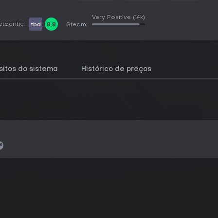
Very Positive
(14k)
tacritic:
tbd
8.8
Steam:
sitos do sistema
Histórico de preços