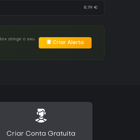
8,79 €
ox atingir o seu
Criar Alerta
Criar Conta Gratuita