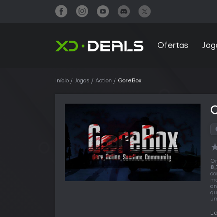
Ofertas
Jog
Início
Jogos
Action
GoreBox
O
8,
co
ma
an
qu
um
La