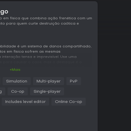
ogo
 em física que combina ação frenética com um
rfeito para quem curte destruição caótica e
bilidade é um sistema de danos compartilhado,
dos em física sofrem as mesmas
 interação tensa e imprevisível. Use uma
s para causar o caos, mas o destaque é o
r, controlar e destruir entidades à vontade. Essa
+Mais
, com opções para ativar invencibilidade ou
o.
Simulation
Multi-player
PvP
ns, armaduras, chapéus e máscaras para o seu
g
Co-op
Single-player
 GoreDolls. O comércio de itens usa a moeda
 alguns ao morrer, o que aumenta a adrenalina
Includes level editor
Online Co-op
a vida com emotes, chat de texto e
nâmicas sociais no meio da violência.
dbox aberto, sem modos rígidos e nomeados,