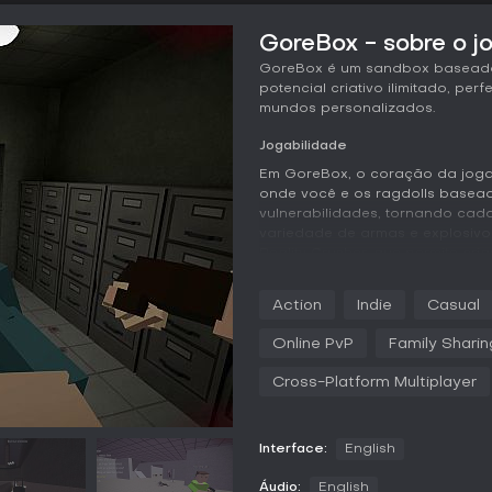
GoreBox - sobre o j
GoreBox é um sandbox baseado
potencial criativo ilimitado, pe
mundos personalizados.
Jogabilidade
Em GoreBox, o coração da joga
onde você e os ragdolls basea
vulnerabilidades, tornando cada
variedade de armas e explosivo
Reality Crusher, que permite cria
mecânica incentiva experimentos
noclip e ajustar o nível de desafi
Action
Indie
Casual
A personalização vai desde ski
Online PvP
Family Sharin
personagem até estilos para os
do jogo, com o risco de perder
Cross-Platform Multiplayer
nos confrontos. O roleplay ganh
comunicação por voz, criando di
Modos de jogo
Interface:
English
GoreBox funciona como um san
Áudio:
English