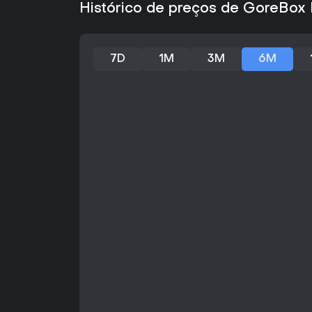
Histórico de preços de GoreBox
7D
1M
3M
6M