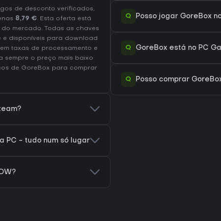
os de desconto verificados,
Q
Posso jogar GoreBox n
enas
8,79 €
. Esta oferta está
 do mercado. Todas as chaves
te e disponíveis para download
Q
GoreBox está no PC Ga
luem taxas de processamento e
a sempre o preço mais baixo
eços de GoreBox
para comprar
Q
Posso comprar GoreBox
Steam?
 PC - tudo num só lugar
NOW?