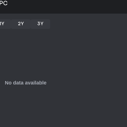
 PC
Se você gosta de sandboxes vio
criatividade e alívio de estress
experiência única. Ideal para s
busca de bagunça sem limites, 
1Y
2Y
3Y
mantendo o conteúdo fresco. Pe
evitar, já que o gore é o cerne 