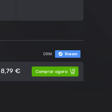
DRM:
Steam
8,79 €
Comprar agora