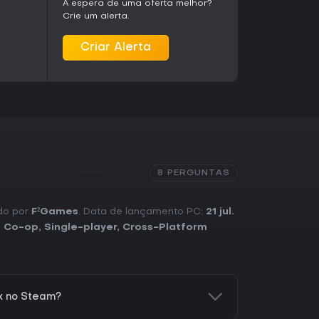
À espera de uma oferta melhor?
Crie um alerta.
Criar Alerta
8 PERGUNTAS
ado por
F²Games
. Data de lançamento PC:
21 jul.
,
Co-op
,
Single-player
,
Cross-Platform
x no Steam?