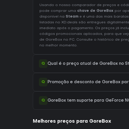
Usando o nosso comparador de preços e códig
pode comprar uma
chave de GoreBox
por ap
disponível na
Steam
e é uma das mais baratas
listadas no XD.deals são entregues digitalmen
imediato após o pagamento. Os preços já inc
códigos promocionais aplicados, para que vej
de GoreBox no
PC
. Consulte o
histórico de pr
no melhor momento.
Q
Qual é o preço atual de GoreBox no 
Q
Promoção e desconto de GoreBox para
Q
GoreBox tem suporte para GeForce 
Melhores preços para GoreBox