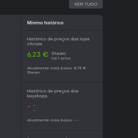
lentos e movidos a física, com foco em
VER TUDO
e via destruição, GoreBox oferece uma
olitários que gostam de fuçar ou grupos em
especialmente com atualizações constantes
Mínimo histórico
ssoas sensíveis a violência extrema devem
da atração.
Histórico de preços das lojas
oficiais
Steam
6,23 €
há 1 anos
Atualmente mais baixo:
8,79 €
Steam
Histórico de preços dos
keyshops
-
-
-
Atualmente mais baixo:
-
-