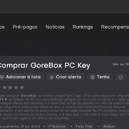
os
Pré-pagos
Notícias
Rankings
Recompens
Comprar GoreBox PC Key
Ver no 
Adicionar à lista
Criar alerta
Tenho
★
★
★
★
★
nde comprar
GoreBox
ao melhor preço? Em 7 ago. 2026 este título tem uma ofe
79 €
na Steam. No PC é o caso habitual, porque só cerca de um título em cada q
nsegue oferta em keyshop e o resto fica na loja da plataforma. Não há nada a c
s seguimos este preço todos os dias e mostramos como fica face às leituras
teriores, e um alerta de preço avisa-te de cada descida. No PC compras uma 
e ativas na Steam ou noutro cliente, e é aqui que o mercado é mais largo, com 
 quarto dos jogos a ter oferta em keyshop.
nçamento: 21 jul. 2023
F²Games
Felix Filip
Action