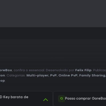
oreBox
, confira o essencial. Desenvolvido por
Felix Filip
. Public
ion
. Categorias:
Multi-player
,
PvP
,
Online PvP
,
Family Sharing
-op
.
D Key barata de
Q
Posso comprar GoreBo