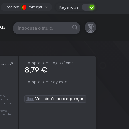
Region:
Portugal
Keyshops:
Todas as plataformas
as
Comprar em Loja Oficial:
Steam
8,79 €
Comprar em Keyshops:
rta,
Ver histórico de preços
uatro
omparar,
chave
mais de