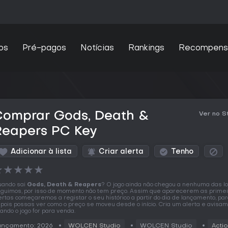
os
Pré-pagos
Notícias
Rankings
Recompens
Comprar Gods, Death &
Ver no 
Reapers PC Key
Adicionar à lista
Criar alerta
Tenho
★
★
★
★
★
ando sai
Gods, Death & Reapers
? O jogo ainda não chegou a nenhuma das l
guimos, por isso de momento não tem preço. Assim que aparecerem as prime
ertas começaremos a registar o seu histórico a partir do dia de lançamento, pa
pois possas ver como o preço se moveu desde o início. Cria um alerta e avisa
ando o jogo for para venda.
ançamento: 2026
WOLCEN Studio
WOLCEN Studio
Acti