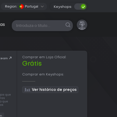
Region:
Portugal
Keyshops:
Todas as plataformas
as
Comprar em Loja Oficial:
Steam
Grátis
Comprar em Keyshops:
Ver histórico de preços
ojas que
iras
ra que
mos
on