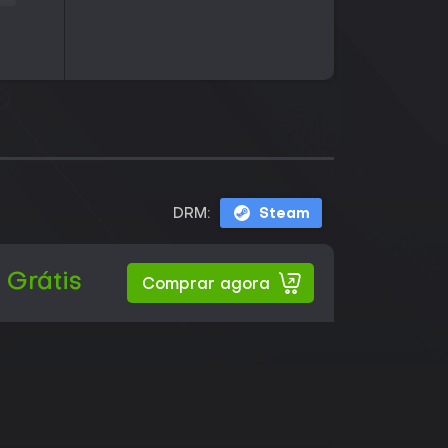
DRM:
Steam
Grátis
Comprar agora