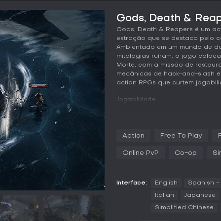
Gods, Death & Reape
Gods, Death & Reapers é um act
extração que se destaca pelo c
Ambientado em um mundo de dar
mitologias ruíram, o jogo coloc
Morte, com a missão de restaura
mecânicas de hack-and-slash e s
action RPGs que curtem jogabilid
Jogabilidade
Em Gods, Death & Reapers, o lo
perigosos repletos de inimigos,
uma fortaleza oculta, onde apr
Action
Free To Play
de se aventurar. O combate foc
estilos variados via gear e arte
Online PvP
Co-op
Si
extração traz tensão: cumpra ob
e perca tudo. Os mapas inspir
nórdicos, com desafios únicos 
Interface:
English
Spanish -
jogadores rivais. Medidas rigoro
feedback da comunidade guia o
Italian
Japanese
Simplified Chinese
As mecânicas priorizam progress
justo sem pay-to-win. Além do 