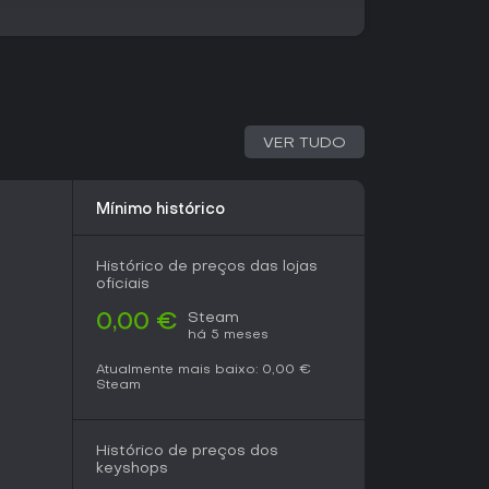
 especialmente com hack-and-slash e progressão
lay facilita testar o modo extração ou a história
 alpha, espere refinamentos e possíveis bugs. Se
sados dos devs, aguarde reviews do early
y e envolvimento comunitário aponta para um
RPGs frescos.
VER TUDO
Mínimo histórico
Histórico de preços das lojas
oficiais
Steam
0,00 €
há 5 meses
Atualmente mais baixo:
0,00 €
Steam
Histórico de preços dos
keyshops