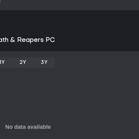
n
de extração e lore mitológico,
significativa. O modelo free-to-p
sem custo inicial. Como está em
for cauteloso com projetos pas
access, mas o foco em fair pla
grande potencial em extraction 
eath & Reapers PC
1Y
2Y
3Y