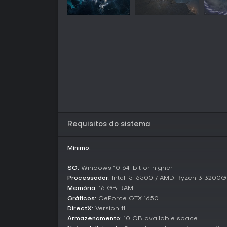
Requisitos do sistema
Mínimo:
SO:
Windows 10 64-bit or higher
Processador:
Intel i5-6500 / AMD Ryzen 3 3200G+
Memória:
16 GB RAM
Gráficos:
GeForce GTX 1650
DirectX:
Version 11
Armazenamento:
10 GB available space