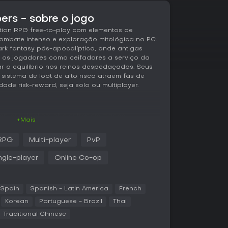
rs - sobre o jogo
ion RPG free-to-play com elementos de
ombate intenso e exploração mitológica no PC.
k fantasy pós-apocalíptico, onde antigas
a os jogadores como ceifadores a serviço da
r o equilíbrio nos reinos despedaçados. Seus
istema de loot de alto risco atraem fãs de
ade risk-reward, seja solo ou multiplayer.
op principal envolve entrar em mapas
+Mais
 objetivos e tesouros. Os jogadores partem de
imoram a base e personalizam loadouts antes
RPG
Multi-player
PvP
a em hack-and-slash dinâmico, com domínio de
fatos coletados nas runs. A mecânica de
ngle-player
Online Co-op
jetivos e extraia para guardar o loot, ou morra
am-se em temas mitológicos, começando pelos
como batalhas contra inimigos durões ou
 Spain
Spanish - Latin America
French
sas de anti-cheat garantem jogatina justa, e o
 desenvolvimento contínuo.
Korean
Portuguese - Brazil
Thai
Traditional Chinese
ão via quests e coleta de loot, em um ambiente
combate, há perigos ambientais que exigem