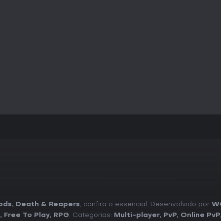
ods, Death & Reapers
, confira o essencial. Desenvolvido por
WO
,
Free To Play
,
RPG
. Categorias:
Multi-player
,
PvP
,
Online PvP