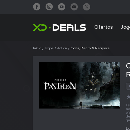
Ofertas
Jog
Início
Jogos
Action
Gods, Death & Reapers
Qu
se
of
de
qu
L