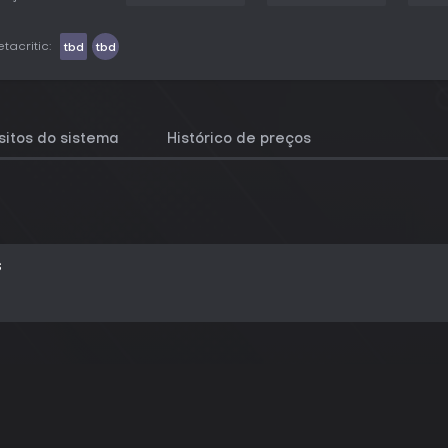
tacritic:
tbd
tbd
sitos do sistema
Histórico de preços
s