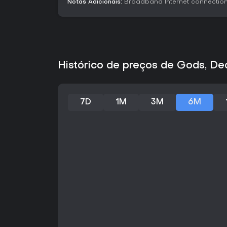
Notas Adicionais:
Broadband Internet connectio
Histórico de preços de Gods, D
7D
1M
3M
6M