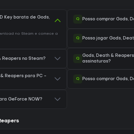
 Key barata de Gods,
Q
Posso comprar Gods, D
wnload no Steam e comece a
Q
Posso jogar Gods, Dea
Gods, Death & Reapers
Q
 & Reapers no Steam?
assinaturas?
 & Reapers para PC -
Q
Posso comprar Gods, D
para GeForce NOW?
Reapers