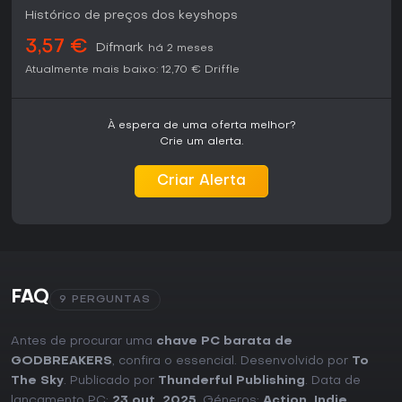
Histórico de preços dos keyshops
3,57 €
Difmark
há 2 meses
Atualmente mais baixo:
12,70 €
Driffle
À espera de uma oferta melhor?
Crie um alerta.
Criar Alerta
FAQ
9 PERGUNTAS
Antes de procurar uma
chave PC barata de
GODBREAKERS
, confira o essencial. Desenvolvido por
To
The Sky
. Publicado por
Thunderful Publishing
. Data de
lançamento PC:
23 out. 2025
. Géneros:
Action
,
Indie
.