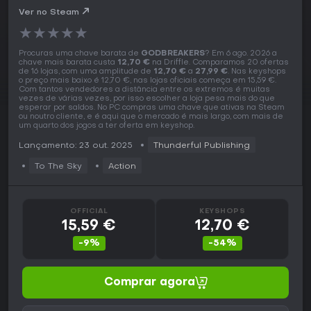
Ver no Steam
★
★
★
★
★
Procuras uma chave barata de
GODBREAKERS
? Em 6 ago. 2026 a
chave mais barata custa
12,70 €
na Driffle. Comparamos 20 ofertas
de 16 lojas, com uma amplitude de
12,70 €
a
27,99 €
. Nas keyshops
o preço mais baixo é 12,70 €, nas lojas oficiais começa em 15,59 €.
Com tantos vendedores a distância entre os extremos é muitas
vezes de várias vezes, por isso escolher a loja pesa mais do que
esperar por saldos. No PC compras uma chave que ativas na Steam
ou noutro cliente, e é aqui que o mercado é mais largo, com mais de
um quarto dos jogos a ter oferta em keyshop.
Lançamento: 23 out. 2025
Thunderful Publishing
To The Sky
Action
OFFICIAL
KEYSHOPS
15,59 €
12,70 €
-9%
-54%
Comprar agora