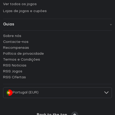
Ver todos os jogos
Lojas de jogos e cupões
Guias
FAQ
Sobre nós
Guias e tutoriais
Contacte-nos
Como ativar uma CD Key Steam?
Recompensas
Como ativar uma CD Key Epic Games?
Política de privacidade
Termos e Condições
Como ativar uma CD Key GOG?
RSS Noticias
Como ativar uma CD Key Ubisoft Connect?
RSS Jogos
Como ativar uma CD Key EA App?
RSS Ofertas
Como ativar uma CD Key Battle.net?
Portugal (EUR)