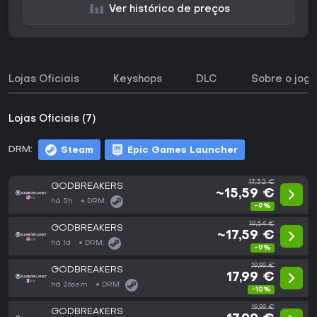
Ver histórico de preços
Lojas Oficiais
Keyshops
DLC
Sobre o jogo
Lojas Oficiais (7)
DRM:
Steam
Epic Games Launcher
17,32 €
GODBREAKERS
~15,59 €
há 5h
DRM:
-9%
19,54 €
GODBREAKERS
~17,59 €
há 1d
DRM:
-9%
19,99 €
GODBREAKERS
17,99 €
há 26sem
DRM:
-10%
19,99 €
GODBREAKERS