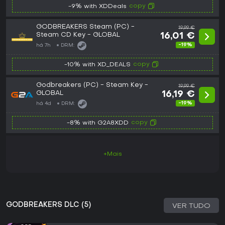
copy
-9% with XDDeals
GODBREAKERS Steam (PC) -
19,99 €
Steam CD Key - GLOBAL
16,01 €
-19%
há 7h
DRM:
copy
-10% with XD_DEALS
Godbreakers (PC) - Steam Key -
19,99 €
GLOBAL
16,19 €
-19%
há 4d
DRM:
copy
-8% with G2A8XDD
+Mais
GODBREAKERS DLC (5)
VER TUDO