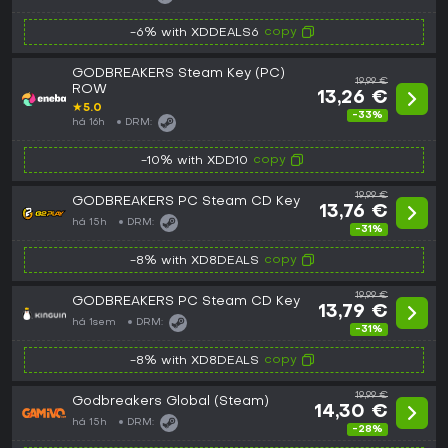
copy
-6% with XDDEALS6
GODBREAKERS Steam Key (PC)
19,99 €
ROW
13,26 €
★
5.0
-33%
há 16h
DRM:
copy
-10% with XDD10
19,99 €
GODBREAKERS PC Steam CD Key
13,76 €
há 15h
DRM:
-31%
copy
-8% with XD8DEALS
19,99 €
GODBREAKERS PC Steam CD Key
13,79 €
há 1sem
DRM:
-31%
copy
-8% with XD8DEALS
19,99 €
Godbreakers Global (Steam)
14,30 €
há 15h
DRM:
-28%