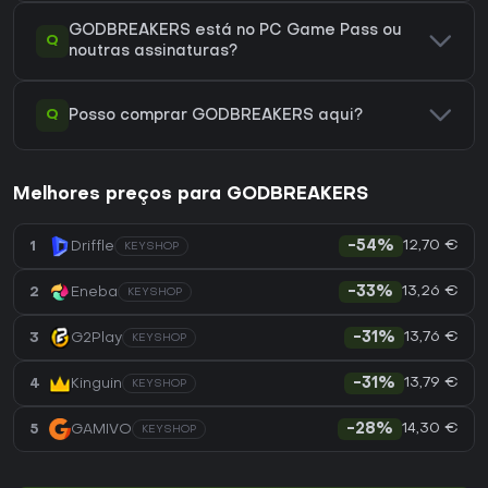
GODBREAKERS está no PC Game Pass ou
Q
noutras assinaturas?
Q
Posso comprar GODBREAKERS aqui?
Melhores preços para GODBREAKERS
12,70 €
1
Driffle
-54%
KEYSHOP
13,26 €
2
Eneba
-33%
KEYSHOP
13,76 €
3
G2Play
-31%
KEYSHOP
13,79 €
4
Kinguin
-31%
KEYSHOP
14,30 €
5
GAMIVO
-28%
KEYSHOP