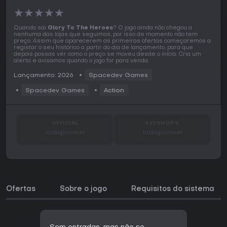
★
★
★
★
★
Quando sai
Glory To The Heroes
? O jogo ainda não chegou a
nenhuma das lojas que seguimos, por isso de momento não tem
preço. Assim que aparecerem as primeiras ofertas começaremos a
registar o seu histórico a partir do dia de lançamento, para que
depois possas ver como o preço se moveu desde o início. Cria um
alerta e avisamos quando o jogo for para venda.
Lançamento: 2026
Spacedev Games
Spacedev Games
Action
OFFICIAL
KEYSHOPS
Indisponível
Indisponível
Ofertas
Sobre o jogo
Requisitos do sistema