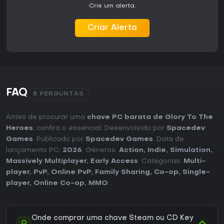
Crie um alerta.
Criar Alerta
FAQ
8 PERGUNTAS
Antes de procurar uma
chave PC barata de Glory To The
Heroes
, confira o essencial. Desenvolvido por
Spacedev
Games
. Publicado por
Spacedev Games
. Data de
lançamento PC:
2026
. Géneros:
Action
,
Indie
,
Simulation
,
Massively Multiplayer
,
Early Access
. Categorias:
Multi-
player
,
PvP
,
Online PvP
,
Family Sharing
,
Co-op
,
Single-
player
,
Online Co-op
,
MMO
.
Onde comprar uma chave Steam ou CD Key
Q