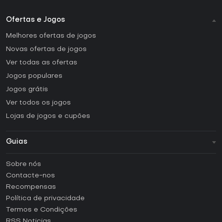
Ofertas e Jogos
Melhores ofertas de jogos
Novas ofertas de jogos
Ver todas as ofertas
Jogos populares
Jogos grátis
Ver todos os jogos
Lojas de jogos e cupões
Guias
FAQ
Sobre nós
Guias e tutoriais
Contacte-nos
Como ativar uma CD Key Steam?
Recompensas
Como ativar uma CD Key Epic Games?
Política de privacidade
Termos e Condições
Como ativar uma CD Key GOG?
RSS Noticias