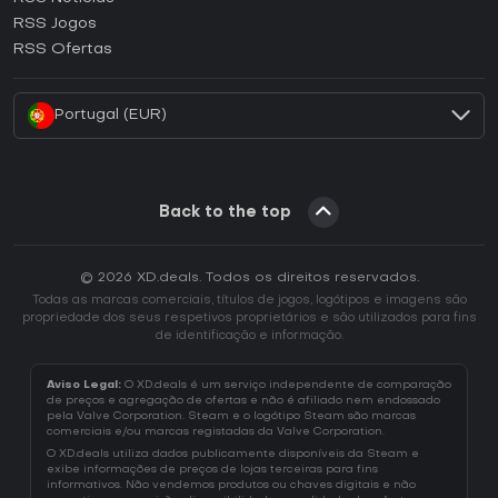
Como ativar uma CD Key Ubisoft Connect?
RSS Jogos
Como ativar uma CD Key EA App?
RSS Ofertas
Como ativar uma CD Key Battle.net?
Portugal (EUR)
Back to the top
© 2026 XD.deals. Todos os direitos reservados.
Todas as marcas comerciais, títulos de jogos, logótipos e imagens são
propriedade dos seus respetivos proprietários e são utilizados para fins
de identificação e informação.
Aviso Legal:
O XD.deals é um serviço independente de comparação
de preços e agregação de ofertas e não é afiliado nem endossado
pela Valve Corporation. Steam e o logótipo Steam são marcas
comerciais e/ou marcas registadas da Valve Corporation.
O XD.deals utiliza dados publicamente disponíveis da Steam e
exibe informações de preços de lojas terceiras para fins
informativos. Não vendemos produtos ou chaves digitais e não