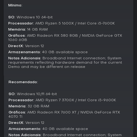
Mínimo:
O jogo evita retratar os jogadores como heróis invencíveis,
destacando a vulnerabilidade de um soldado comum
SO:
Windows 10 64-bit
diante de estresse emocional, ameaças ocultas como
Processador:
AMD Ryzen 5 1600X / Intel Core i5-7600K
minas terrestres ou ataques de artilharia repentinos.
Memória:
14 GB RAM
Veículos contam com interiores detalhados e pilotagem
realista, reforçando o combate combinado com interações
Gráficos:
AMD Radeon RX 580 8GB / NVIDIA GeForce GTX
1060 6GB
dinâmicas entre infantaria, drones e máquinas pesadas.
DirectX:
Version 12
Modos de Jogo
Armazenamento:
40 GB available space
Notas Adicionais:
Broadband Internet connection; System
Glory to the Heroes oferece opções singleplayer e
requirements reflecting hardware demand for the current
multiplayer adaptadas ao estilo mil-sim. O modo
Demo and may be different on release
singleplayer traz uma campanha narrativa imersiva
baseada em "war stories" que acompanham indivíduos
específicos com habilidades únicas ligadas a eventos
Recomendado:
históricos, priorizando histórias pessoais em vez de
batalhas amplas.
SO:
Windows 10/11 64-bit
Processador:
AMD Ryzen 7 3700X / Intel Core i5-9600K
No multiplayer, batalhas PvPvE predominam, com
Memória:
32 GB RAM
simulações em larga escala de confrontos reais. Essas
Gráficos:
AMD Radeon RX 7600 XT / NVIDIA GeForce RTX
partidas reúnem forças rivais em ambientes com elementos
4070 TI
de IA, permitindo cooperação em esquadrões contra
DirectX:
Version 12
oponentes humanos e desafios ambientais. Cada mapa
Armazenamento:
40 GB available space
narra os eventos de um dia específico, variando unidades,
Notas Adicionais:
Broadband Internet connection; System
veículos e cenários para capturar aspectos únicos do