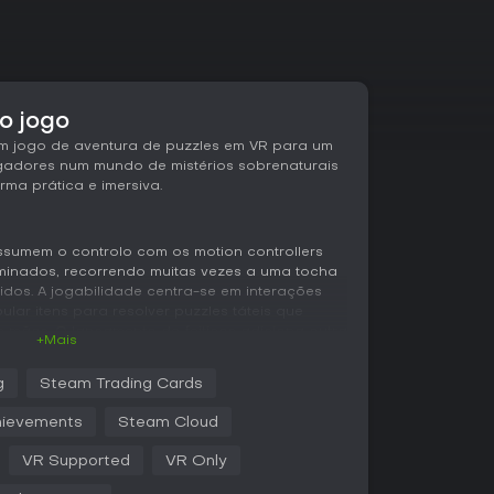
o jogo
 jogo de aventura de puzzles em VR para um
gadores num mundo de mistérios sobrenaturais
ma prática e imersiva.
sumem o controlo com os motion controllers
uminados, recorrendo muitas vezes a uma tocha
dos. A jogabilidade centra-se em interações
lar itens para resolver puzzles táteis que
 mãos. O lançamento de feitiços adiciona outra
+Mais
 espíritos ou alteram o ambiente para
ontros com vários personagens, incluindo
g
Steam Trading Cards
pulsionam a narrativa, misturando exploração e
oriza destreza e observação.
ievements
Steam Cloud
 minuciosa de locais variados, de ilhas remotas
VR Supported
VR Only
teração ganha realismo graças ao VR. Os
ias por trás dos eventos sobrenaturais, usando