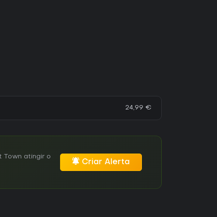
24,99 €
 Town atingir o
Criar Alerta