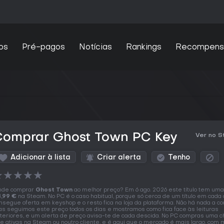
os
Pré-pagos
Notícias
Rankings
Recompens
Comprar Ghost Town PC Key
Ver no 
Adicionar à lista
Criar alerta
Tenho
★
★
★
★
★
nde comprar
Ghost Town
ao melhor preço? Em 6 ago. 2026 este título tem uma 
,99 €
na Steam. No PC é o caso habitual, porque só cerca de um título em cada 
nsegue oferta em keyshop e o resto fica na loja da plataforma. Não há nada a c
s seguimos este preço todos os dias e mostramos como fica face às leituras
teriores, e um alerta de preço avisa-te de cada descida. No PC compras uma 
e ativas na Steam ou noutro cliente, e é aqui que o mercado é mais largo, com 