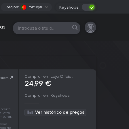
Region:
Portugal
Keyshops:
Todas as plataformas
as
Comprar em Loja Oficial:
Steam
24,99 €
Comprar em Keyshops:
oferta,
Ver histórico de preços
quatro
omparar,
chave
mais de