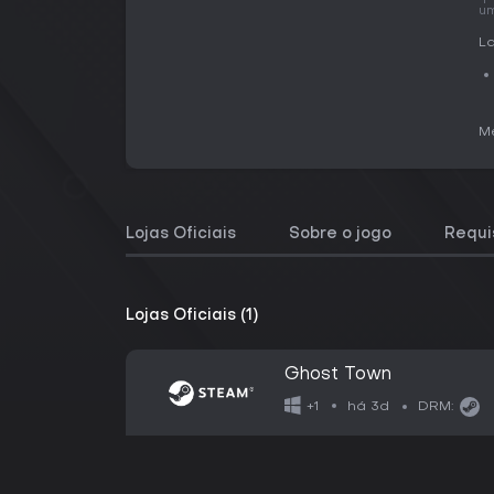
um
La
Me
Lojas Oficiais
Sobre o jogo
Requi
Lojas Oficiais (1)
Ghost Town
há 3d
+1
DRM: