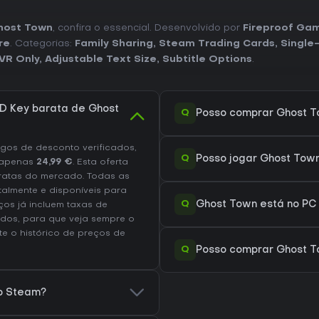
host Town
, confira o essencial. Desenvolvido por
Fireproof Ga
re
. Categorias:
Family Sharing
,
Steam Trading Cards
,
Single
VR Only
,
Adjustable Text Size
,
Subtitle Options
.
D Key barata de Ghost
Q
Posso comprar Ghost 
os de desconto verificados,
Q
Posso jogar Ghost Tow
apenas
24,99 €
. Esta oferta
ratas do mercado. Todas as
talmente e disponíveis para
Q
Ghost Town está no PC
os já incluem taxas de
dos, para que veja sempre o
lte o
histórico de preços de
Q
Posso comprar Ghost T
no Steam?