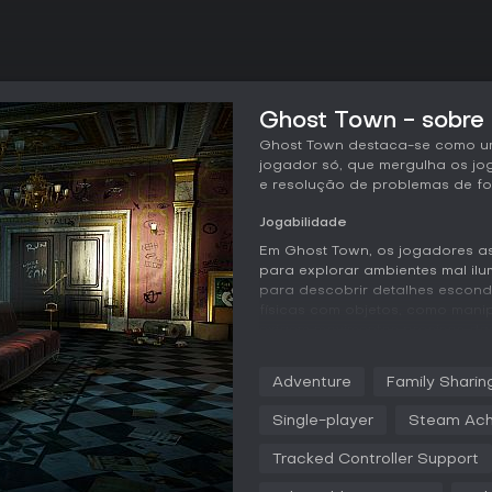
Ghost Town - sobre 
Ghost Town destaca-se como um
jogador só, que mergulha os jo
e resolução de problemas de for
Jogabilidade
Em Ghost Town, os jogadores as
para explorar ambientes mal il
para descobrir detalhes escondi
físicas com objetos, como manipu
exigem movimentos precisos das
camada, com gestos que invocam
avançar nas assombrações. Enc
Adventure
Family Sharin
fantasmas, fornecem pistas e im
puzzles num cenário VR que val
Single-player
Steam Ach
O jogo incentiva a investigação
Tracked Controller Support
a zonas urbanas, onde cada in
jogadores reconstroem as histór