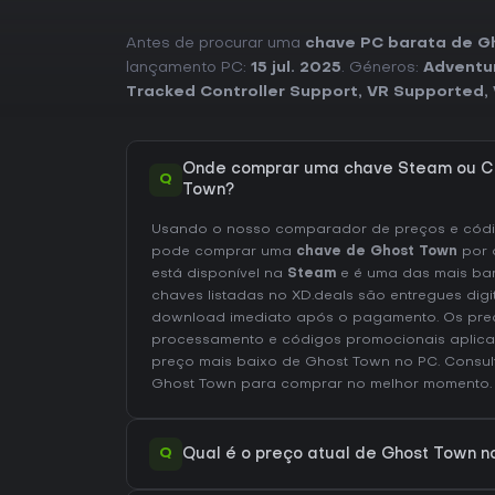
Antes de procurar uma
chave PC barata de G
lançamento PC:
15 jul. 2025
. Géneros:
Adventu
Tracked Controller Support
,
VR Supported
,
Onde comprar uma chave Steam ou C
Q
Town?
Usando o nosso comparador de preços e códig
pode comprar uma
chave de Ghost Town
por 
está disponível na
Steam
e é uma das mais ba
chaves listadas no XD.deals são entregues digi
download imediato após o pagamento. Os preç
processamento e códigos promocionais aplica
preço mais baixo de Ghost Town no
PC
. Consu
Ghost Town
para comprar no melhor momento.
Q
Qual é o preço atual de Ghost Town 