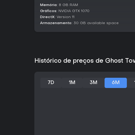
Memória:
8 GB RAM
Gráficos:
NVIDIA GTX 1070
DirectX:
Version 11
Armazenamento:
30 GB available space
Histórico de preços de Ghost T
7D
1M
3M
6M