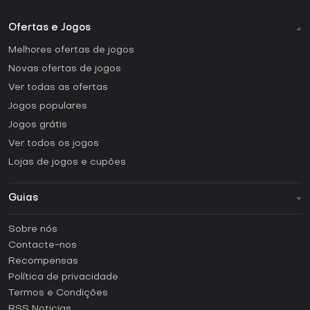
Ofertas e Jogos
Melhores ofertas de jogos
Novas ofertas de jogos
Ver todas as ofertas
Jogos populares
Jogos grátis
Ver todos os jogos
Lojas de jogos e cupões
Guias
FAQ
Sobre nós
Guias e tutoriais
Contacte-nos
Como ativar uma CD Key Steam?
Recompensas
Como ativar uma CD Key Epic Games?
Política de privacidade
Termos e Condições
Como ativar uma CD Key GOG?
RSS Noticias