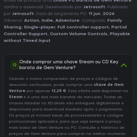
Antes de procurar uma
chave PC barata de Gem Venture
,
confira o essencial. Desenvolvido por
Jetrosoft
. Publicado
por
Jetrosoft
. Data de lançamento PC:
11 jun. 2026
.
Géneros:
Action
,
Indie
,
Adventure
. Categorias:
Family
Sharing
,
Single-player
,
Full controller support
,
Partial
Controller Support
,
Custom Volume Controls
,
Playable
without Timed Input
.
Onde comprar uma chave Steam ou CD Key
Q
barata de Gem Venture?
Usando o nosso comparador de preços e códigos de
desconto verificados, pode comprar uma
chave de Gem
Venture
por apenas
12,25 €
. Esta oferta está disponível na
Steam
e é uma das mais baratas do mercado. Todas as
chaves listadas no XD.deals são entregues digitalmente e
disponíveis para download imediato após o pagamento.
Os preços já incluem taxas de processamento e códigos
promocionais aplicados, para que veja sempre o preço
mais baixo de Gem Venture no
PC
. Consulte o
histórico de
preços de Gem Venture
para comprar no melhor momento.