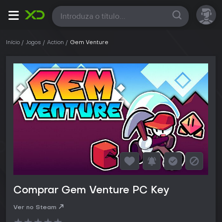
Todas
Início
Jogos
Action
Gem Venture
Comprar Gem Venture PC Key
Ver no Steam