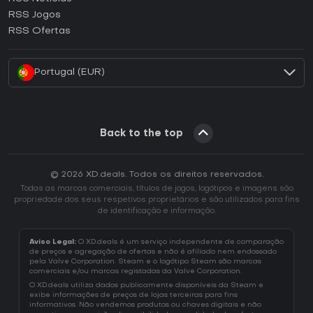
Como ativar uma CD Key Ubisoft Connect?
RSS Jogos
Como ativar uma CD Key EA App?
RSS Ofertas
Como ativar uma CD Key Battle.net?
Portugal (EUR)
Back to the top
© 2026 XD.deals. Todos os direitos reservados.
Todas as marcas comerciais, títulos de jogos, logótipos e imagens são
propriedade dos seus respetivos proprietários e são utilizados para fins
de identificação e informação.
Aviso Legal:
O XD.deals é um serviço independente de comparação
de preços e agregação de ofertas e não é afiliado nem endossado
pela Valve Corporation. Steam e o logótipo Steam são marcas
comerciais e/ou marcas registadas da Valve Corporation.
O XD.deals utiliza dados publicamente disponíveis da Steam e
exibe informações de preços de lojas terceiras para fins
informativos. Não vendemos produtos ou chaves digitais e não