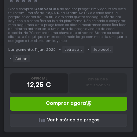
★
★
★
★
★
Onde comprar
Gem Venture
ao melhor preço? Em 9 ago. 2026 este
título tem uma oferta,
12,25 €
na Steam. No PC é o caso habitual,
porque só cerca de um título em cada quatro consegue oferta em
keyshop e o resto fica na loja da plataforma. Não há nada a comparar,
mas seguimos este preço todos os dias e mostramos como fica face
às leituras anteriores, e um alerta de preço avisa-te de cada
descida. No PC compras uma chave que ativas na Steam ou noutro
cliente, e é aqui que o mercado é mais largo, com mais de um quarto
dos jogos a ter oferta em keyshop.
Lançamento: 11 jun. 2026
Jetrosoft
Jetrosoft
Action
OFFICIAL
KEYSHOPS
12,25 €
Indisponível
Comprar agora
Ver histórico de preços