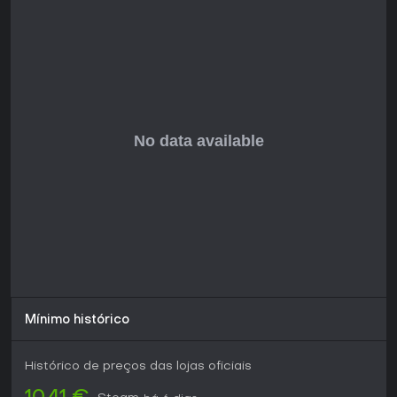
teste de habilidade e observação.
Vale a pena jogar?
Gem Venture é perfeito para fãs de platformers retrô com
ênfase em exploração e elementos leves de RPG, como
leveling. Se você gosta de jogos que premiam movimentos
precisos e coleta de itens em um cenário de fantasia, este
título entrega ótimo custo-benefício com suas mais de 40
levels e áreas diversificadas. Já quem procura multiplayer
ou narrativas complexas pode achá-lo mais direto. Com
raízes indie e lançamento previsto para Q2 2026, vale ficar
de olho, especialmente para entusiastas de action-
adventure no PC que apreciam platforming clássico.
Mínimo histórico
Histórico de preços das lojas oficiais