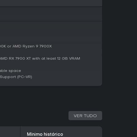
 rigidez, integrando-se perfeitamente ao mundo
lônias rivais, onde suas ações alteram o
o com uma facção dominante, você protege
 o crime organizado, mas missões expõem
ças.
4700K or AMD Ryzen 9 7900X
ções de pesquisa a zonas industriais, todos
so. Mecânicas de controle de facções
AMD RX 7900 XT with at least 12 GB VRAM
, impactando acesso a recursos e missões.
able space
Support (PC-VR)
e 2025, G-Rebels ganhou otimizações como um
 início de 2026, ampliando a jogabilidade em
horou a estabilidade, rodando suave em
 uma experiência de voo intensa que remete a
ndo foco em suas features técnicas, com
VER TUDO
 e simulação.
Mínimo histórico