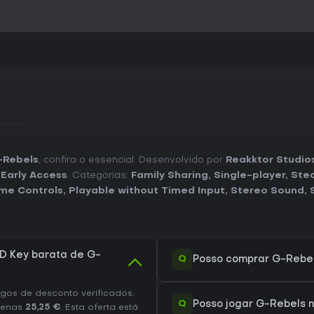
-Rebels
, confira o essencial. Desenvolvido por
Reakktor Studio
,
Early Access
. Categorias:
Family Sharing
,
Single-player
,
Ste
me Controls
,
Playable without Timed Input
,
Stereo Sound
,
D Key barata de G-
Q
Posso comprar G-Rebe
os de desconto verificados,
Q
Posso jogar G-Rebels 
penas
25,25 €
. Esta oferta está