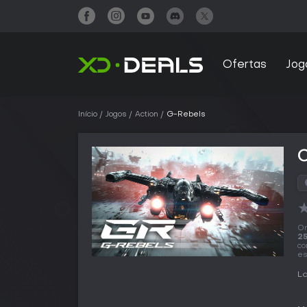
Ofertas
Jog
Início
Jogos
Action
G-Rebels
On
25
co
es
La