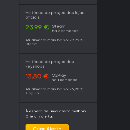
o de combate com elementos de mundo aberto,
as e exploração de forma cativante. Jogadores
bretudo em VR, onde a sensação de voo é
Histórico de preços das lojas
oficiais
Steam
23,99 €
formance e ênfase na customização, agrada
há 2 semanas
os e atividades variadas. Se você gosta de
ilotagem freelance, o jogo entrega sem
Atualmente mais baixo:
29,99 €
o uma ótima opção para entusiastas de
Steam
Histórico de preços dos
keyshops
G2Play
13,80 €
há 1 semanas
Atualmente mais baixo:
25,25 €
Kinguin
À espera de uma oferta melhor?
Crie um alerta.
Criar Alerta