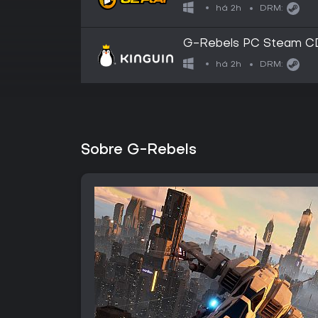
há 2h
DRM:
G-Rebels PC Steam C
há 2h
DRM:
Sobre G-Rebels