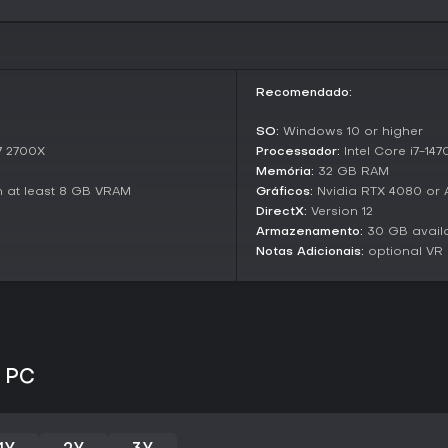
atividades rendem créditos sem
aberto.
World and Factions
O cenário reúne city-states e co
Recomendado:
equilíbrio de poder. Começand
rotas de transporte e enfrenta
SO:
Windows 10 or higher
intrigas que podem mudar alian
7 2700X
Processador:
Intel Core i7-1
Memória:
32 GB RAM
Locais vibrantes vão de instala
navegáveis em um ambiente coe
h at least 8 GB VRAM
Gráficos:
Nvidia RTX 4080 or 
envolvem capturar pontos-chave
DirectX:
Version 12
Armazenamento:
30 GB avail
Updates and Current State
Notas Adicionais:
optional VR 
Desde o lançamento no final d
grande ganho de performance no
mais PCs. Essa atualização mel
sistemas mid-range.
O suporte a VR se destaca, com
s PC
clássicos. O jogo segue recebe
refinamentos contínuos em clima
Vale a pena jogar?