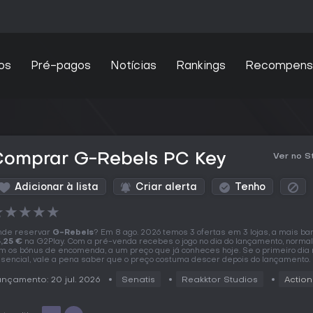
os
Pré-pagos
Notícias
Rankings
Recompens
Comprar G-Rebels PC Key
Ver no 
Adicionar à lista
Criar alerta
Tenho
★
★
★
★
★
de reservar
G-Rebels
? Em 8 ago. 2026 temos 3 ofertas em 3 lojas, a mais ba
,25 €
na G2Play. Com a pré-venda recebes o jogo no dia do lançamento, norm
m os bónus de encomenda, a um preço que já conheces hoje. Se o primeiro dia 
sencial, vale a pena saber que o preço costuma descer depois do lançamento.
nçamento: 20 jul. 2026
Senatis
Reakktor Studios
Action