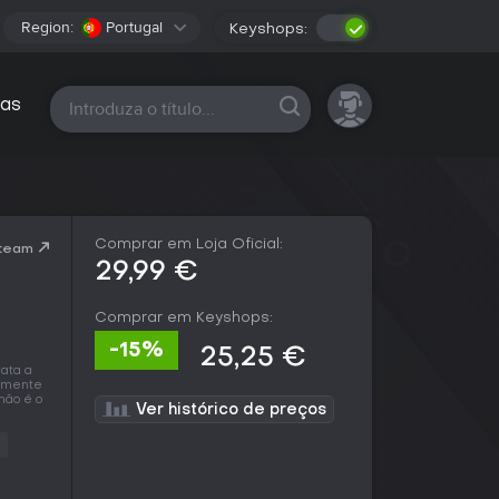
Region:
Portugal
Keyshops:
Todas as plataformas
as
Comprar em Loja Oficial:
Steam
29,99 €
Comprar em Keyshops:
-15%
25,25 €
rata a
almente
não é o
Ver histórico de preços