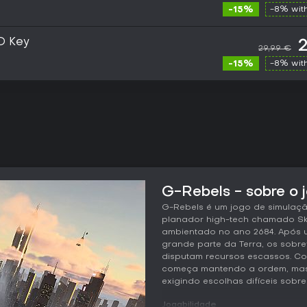
-15%
-8% wit
D Key
2
29,99 €
-15%
-8% wit
G-Rebels - sobre o 
G-Rebels é um jogo de simulaç
planador high-tech chamado Sk
ambientado no ano 2684. Após 
grande parte da Terra, os sobr
disputam recursos escassos. Co
começa mantendo a ordem, mas 
exigindo escolhas difíceis sobre
Jogabilidade