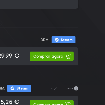
DRM:
Steam
29,99 €
Comprar agora
Informação de risco:
RM:
Steam
5,25 €