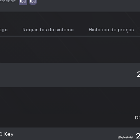
tacritic:
tbd
tbd
jogo
Requisitos do sistema
Histórico de preços
D
D Key
2
29,99 €