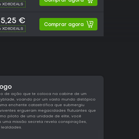
Comprar agora
h XD8DEALS
5,25 €
Comprar agora
h XD8DEALS
jogo
ão de ação que te coloca na cabine de um
yblade, voando por um vasto mundo distópico
uma enchente catastrófica que submergiu
eviventes ergueram megacidades flutuantes que
mo piloto de uma unidade de elite, você
uma missão secreta revela conspirações,
 lealdades.