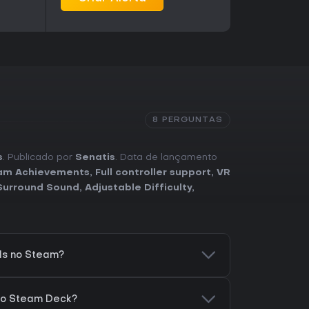
8 PERGUNTAS
s
. Publicado por
Senatis
. Data de lançamento
am Achievements
,
Full controller support
,
VR
Surround Sound
,
Adjustable Difficulty
,
ls no Steam?
no Steam Deck?