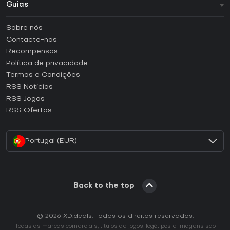
Guias
FAQ
Sobre nós
Guias e tutoriais
Contacte-nos
Como ativar uma CD Key Steam?
Recompensas
Como ativar uma CD Key Epic Games?
Política de privacidade
Termos e Condições
Como ativar uma CD Key GOG?
RSS Noticias
Como ativar uma CD Key Ubisoft Connect?
RSS Jogos
Como ativar uma CD Key EA App?
RSS Ofertas
Como ativar uma CD Key Battle.net?
Portugal (EUR)
Back to the top
© 2026 XD.deals. Todos os direitos reservados.
Todas as marcas comerciais, títulos de jogos, logótipos e imagens são