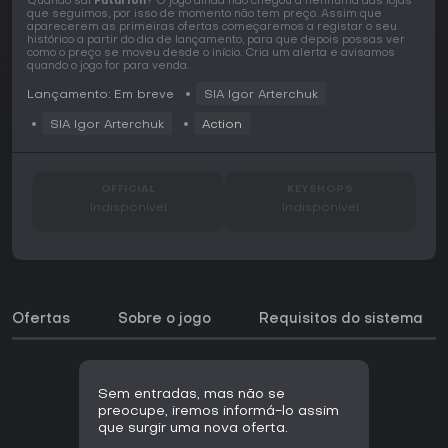
Quando sai
Futurion
? O jogo ainda não chegou a nenhuma das lojas
que seguimos, por isso de momento não tem preço. Assim que
aparecerem as primeiras ofertas começaremos a registar o seu
histórico a partir do dia de lançamento, para que depois possas ver
como o preço se moveu desde o início. Cria um alerta e avisamos
quando o jogo for para venda.
Lançamento: Em breve
SIA Igor Arterchuk
SIA Igor Arterchuk
Action
OFFICIAL
KEYSHOPS
Indisponível
Indisponível
Ofertas
Sobre o jogo
Requisitos do sistema
Sem entradas, mas não se
preocupe, iremos informá-lo assim
que surgir uma nova oferta.