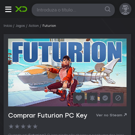
Todas
Início
Jogos
Action
Futurion
Comprar Futurion PC Key
Ver no Steam
★
★
★
★
★