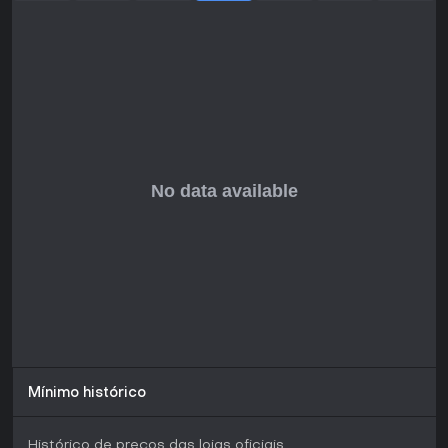
misturam ação com profundidade estratégica, seja em
single-player ou co-op.
Com foco na adaptação a um planeta artificial vivo, o jogo
atrai quem busca desafios criativos de sobrevivência sem
complexidade excessiva. Como título upcoming, tem grande
potencial para entusiastas do gênero em busca de algo
original no PC.
Mínimo histórico
Histórico de preços das lojas oficiais