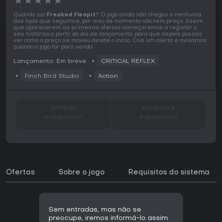
★
★
★
★
★
Quando sai
Freaked Fleapit
? O jogo ainda não chegou a nenhuma
das lojas que seguimos, por isso de momento não tem preço. Assim
que aparecerem as primeiras ofertas começaremos a registar o
seu histórico a partir do dia de lançamento, para que depois possas
ver como o preço se moveu desde o início. Cria um alerta e avisamos
quando o jogo for para venda.
Lançamento: Em breve
CRITICAL REFLEX
Finch Bird Studio
Action
OFFICIAL
KEYSHOPS
Indisponível
Indisponível
Ofertas
Sobre o jogo
Requisitos do sistema
Sem entradas, mas não se
preocupe, iremos informá-lo assim