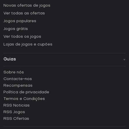
Novas ofertas de jogos
Ver todas as ofertas
Jogos populares
Jogos grátis
Ver todos os jogos
Lojas de jogos e cupões
Guias
FAQ
Sobre nós
Guias e tutoriais
Contacte-nos
Como ativar uma CD Key Steam?
Recompensas
Como ativar uma CD Key Epic Games?
Política de privacidade
Termos e Condições
Como ativar uma CD Key GOG?
RSS Noticias
Como ativar uma CD Key Ubisoft Connect?
RSS Jogos
Como ativar uma CD Key EA App?
RSS Ofertas
Como ativar uma CD Key Battle.net?