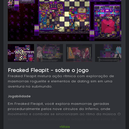
Freaked Fleapit - sobre o jogo
Freaked Fleapit mistura ação rítmica com exploração de
masmorras roguelite e elementos de dating sim em uma
aventura no submundo.
Jogabilidade
Em Freaked Fleapit, você explora masmorras geradas
proceduralmente pelos nove círculos do Inferno, onde
movimento e combate se sincronizam ao ritmo da música. O
sistema musical multicamadas se adapta ao seu estilo de
jogo, adicionando faixas conforme você avança por níveis
+Mais