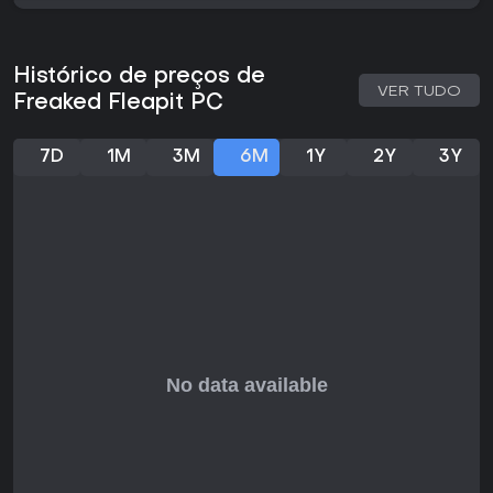
Se você gosta de ação frenética no ritmo da música e não
se importa com estética inspirada em anime com toques de
horror, o jogo oferece replayability via geração procedural.
Histórico de preços de
No entanto, pode não agradar quem busca estratégia pura
VER TUDO
ou multiplayer. Com feedback inicial positivo, é uma ótima
Freaked Fleapit PC
escolha para fãs de aventuras indie no PC.
7D
1M
3M
6M
1Y
2Y
3Y