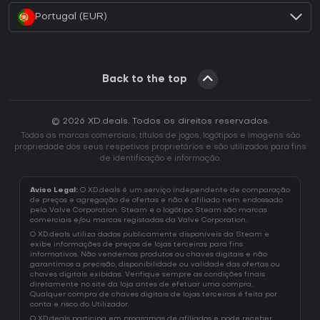
Portugal (EUR)
Back to the top
© 2026 XD.deals. Todos os direitos reservados.
Todas as marcas comerciais, títulos de jogos, logótipos e imagens são
propriedade dos seus respetivos proprietários e são utilizados para fins
de identificação e informação.
Aviso Legal:
O XD.deals é um serviço independente de comparação
de preços e agregação de ofertas e não é afiliado nem endossado
pela Valve Corporation. Steam e o logótipo Steam são marcas
comerciais e/ou marcas registadas da Valve Corporation.
O XD.deals utiliza dados publicamente disponíveis da Steam e
exibe informações de preços de lojas terceiras para fins
informativos. Não vendemos produtos ou chaves digitais e não
garantimos a precisão, disponibilidade ou validade das ofertas ou
chaves digitais exibidas. Verifique sempre as condições finais
diretamente no site da loja antes de efetuar uma compra.
Qualquer compra de chaves digitais de lojas terceiras é feita por
conta e risco do Utilizador.
O XD.deals participa em programas de afiliados e pode receber