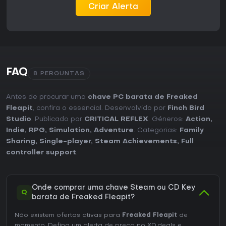
Criar Alerta
FAQ
8 PERGUNTAS
Antes de procurar uma
chave PC barata de Freaked
Fleapit
, confira o essencial. Desenvolvido por
Finch Bird
Studio
. Publicado por
CRITICAL REFLEX
. Géneros:
Action
,
Indie
,
RPG
,
Simulation
,
Adventure
. Categorias:
Family
Sharing
,
Single-player
,
Steam Achievements
,
Full
controller support
.
Onde comprar uma chave Steam ou CD Key
Q
barata de Freaked Fleapit?
Não existem ofertas ativas para
Freaked Fleapit
de
momento. Defina um alerta de preço no XD.deals e