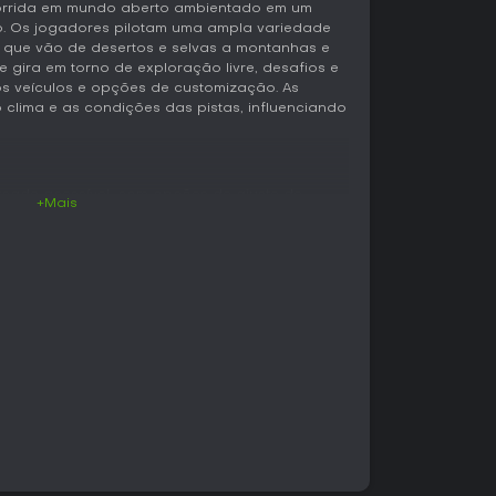
corrida em mundo aberto ambientado em um
o. Os jogadores pilotam uma ampla variedade
, que vão de desertos e selvas a montanhas e
de gira em torno de exploração livre, desafios e
 veículos e opções de customização. As
clima e as condições das pistas, influenciando
rcade acessível, com opções de ajuste de
+Mais
ica para diferentes superfícies. Os carros são
s e podem ser personalizados em pintura,
a
penho. O mundo aberto permite exploração
bora uma estrutura de campanha direcione os
stival e missões que desbloqueiam novas áreas
rte a sessões cross-platform entre Xbox, PC e
ibiliza ferramentas para criar rotas, obstáculos
podem ser compartilhados com a comunidade.
as semanas e trazem alterações temporárias,
huvas intensas, que afetam a aderência e a
as variações renovam as rotas sem alterar o
e dos carros se adapta a essas condições,
ilotagem ou na configuração para melhores