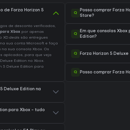
o de Forza Horizon 5
Posso comprar Forza Ho
Q
Store?
os de desconto verificados,
Em que consolas Xbox p
 para Xbox
por apenas
Q
Edition?
no XD.deals são entregues
 na sua conta Microsoft e faça
n
na sua consola Xbox. Os
Q
Forza Horizon 5 Deluxe
s aplicados, para que veja
Deluxe Edition no
Xbox
.
n 5 Deluxe Edition
para
Q
Posso comprar Forza Ho
5 Deluxe Edition na
tion para Xbox - tudo