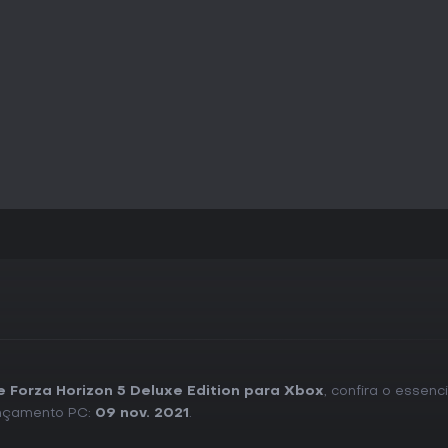
condução.
Vale a Pena Jogar?
O jogo é indicado para quem a
solo e interação multiplayer op
profundidade de ajustes atraem
veículos e configurações. As ro
incentivam o retorno frequente.
sessões. Quem busca uma campan
esports pode achar a abordag
disponibilidade em várias plata
atualizações mantêm o jogo ac
lançamento.
e Forza Horizon 5 Deluxe Edition para Xbox
, confira o essenc
ançamento PC:
09 nov. 2021
.