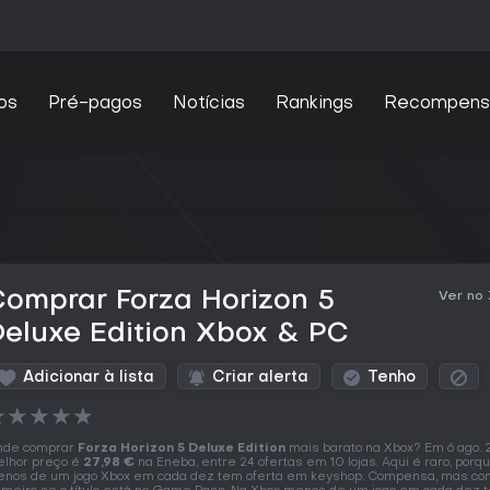
os
Pré-pagos
Notícias
Rankings
Recompens
omprar Forza Horizon 5
Ver no
eluxe Edition Xbox & PC
Adicionar à lista
Criar alerta
Tenho
★
★
★
★
★
nde comprar
Forza Horizon 5 Deluxe Edition
mais barato na Xbox? Em 6 ago. 
lhor preço é
27,98 €
na Eneba, entre 24 ofertas em 10 lojas. Aqui é raro, porq
nos de um jogo Xbox em cada dez tem oferta em keyshop. Compensa, mas co