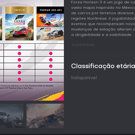
Forza Horizon 5 é um jogo de 
vasto mapa inspirado no Méxic
de carros por terrenos diversos
regiões litorâneas. A jogabilida
eventos que recompensam novos
mudanças de estação alteram o 
a dirigibilidade e a visibilidade.
Jogabilidade
A condução prioriza um estilo a
suspensão, marchas e aerodinâm
obtidos por meio de recompensa
Classificação etári
rodas e componentes de desem
livre sem objetivos rígidos, em
Indisponível
jogadores por atividades do fe
e veículos. O jogo oferece supo
PlayStation 5. O EventLab dispon
e regras personalizadas, que 
As estações mudam a cada pouc
como tempestades de areia ou c
disponibilidade de eventos. Ess
mapa principal. A dirigibilidad
exigindo ajustes no estilo de p
resultados.