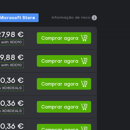
Informação de risco:
Microsoft Store
27,98 €
Comprar agora
 with XDD10
9,88 €
Comprar agora
 with XDD10
0,36 €
Comprar agora
h XD8DEALS
0,36 €
Comprar agora
h XD8DEALS
0,36 €