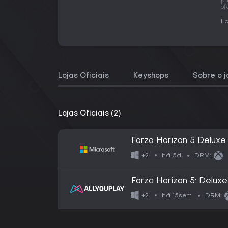
pr
of
La
Lojas Oficiais
Keyshops
Sobre o 
Lojas Oficiais (2)
Forza Horizon 5 Deluxe 
há 5d
+2
DRM:
Forza Horizon 5: Delux
há 15sem
+2
DRM: