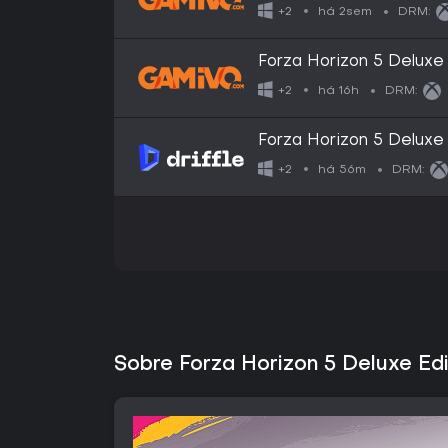
PC)
há 2sem
+2
DRM:
Forza Horizon 5 Deluxe 
(Xbox/One/Series/Xbox
há 16h
+2
DRM:
Forza Horizon 5 Deluxe 
Xbox Series X|S) - Xbox
há 56m
+2
DRM:
Sobre Forza Horizon 5 Deluxe Edi