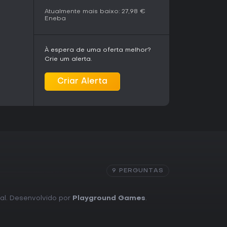
Atualmente mais baixo:
27,98 €
Eneba
precia corridas em mundo aberto com desafios
cional. A grande seleção de carros e a
À espera de uma oferta melhor?
 quem gosta de experimentar diferentes
Crie um alerta.
tações sazonais e os eventos das playlists
 O suporte a cross-play amplia as opções de
ha mais linear ou estrutura competitiva de
Criar Alerta
em sandbox menos direcionada. A
formas e o suporte contínuo por meio de
essível para novos jogadores anos após o
9 PERGUNTAS
ial. Desenvolvido por
Playground Games
.