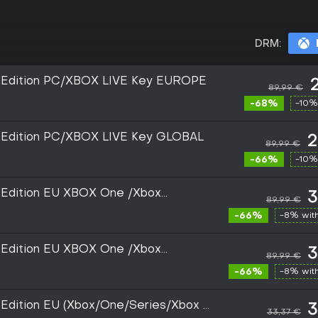
DRM:
e Edition PC/XBOX LIVE Key EUROPE
89,99 €
-68%
-10%
e Edition PC/XBOX LIVE Key GLOBAL
2
89,99 €
-66%
-10%
e Edition EU XBOX One /Xbox
3
89,99 €
y
-66%
-8% wit
e Edition EU XBOX One /Xbox
3
89,99 €
y
-66%
-8% wit
 Edition EU (Xbox/One/Series/Xbox -
3
33,37 €