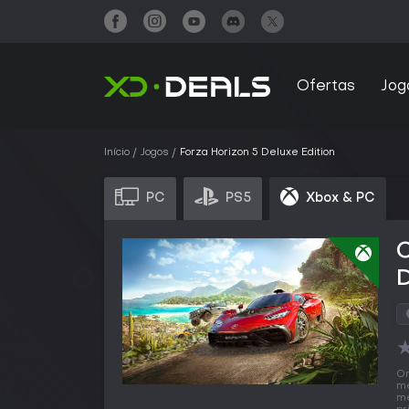
Ofertas
Jog
Início
Jogos
Forza Horizon 5 Deluxe Edition
PC
PS5
Xbox & PC
C
D
O
me
me