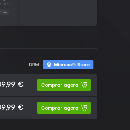
tem
e Pass.
ames
DRM:
Microsoft Store
89,99 €
Comprar agora
89,99 €
Comprar agora