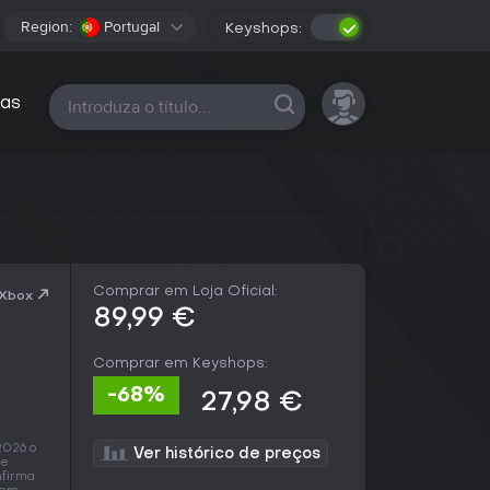
Region:
Portugal
Keyshops:
Todas as plataformas
as
Comprar em Loja Oficial:
 Xbox
89,99 €
Comprar em Keyshops:
-68%
27,98 €
2026 o
Ver histórico de preços
ue
nfirma