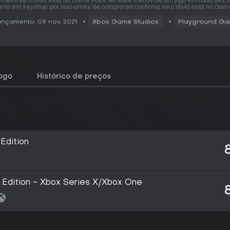
imeiro se o título está no Game Pass. Na Xbox menos de um jogo em cada dez 
erta em keyshop, por isso antes de comprares confirma se o título está no Gam
nçamento: 09 nov. 2021
Xbox Game Studios
Playground G
jogo
Histórico de preços
Edition
e Edition - Xbox Series X/Xbox One