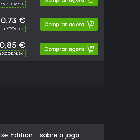
Comprar agora
ith XDDeals
0,73 €
Comprar agora
ith XDDeals
0,85 €
Comprar agora
h XDDEALS6
xe Edition - sobre o jogo