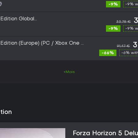
-9%
-9% w
Edition Global
3
33,78 €
 - PC)
-9%
-9% w
Edition (Europe) (PC / Xbox One /
3
91,47 €
 Live - Digital Key
-66%
-6% wit
+Mais
tion
Forza Horizon 5 Delu