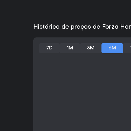
Histórico de preços de Forza Ho
7D
1M
3M
6M