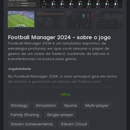
Football Manager 2024 - sobre o jogo
Football Manager 2024 é um simulador esportivo de
estratégia profundo em que você assume o papel de
gestor de um clube de futebol, cuidando de táticas a
transferências na busca pela glória.
Jogabilidade
No Football Manager 2024, o ciclo principal gira em torno
de montar e gerenciar um elenco de futebol com
configurações táticas detalhadas, desenvolvimento de
jogadores e decisões estratégicas. Você cria táticas
+Mais
vencedoras ao adotar sistemas modernos e inovações
posicionais, como o novo papel de lateral invertido, que
Strategy
Simulation
Sports
Multi-player
traz mais fluidez aos movimentos em campo. O motor de
partidas oferece física realista da bola e animações de
Family Sharing
Single-player
jogadores, tornando cada jogo imersivo enquanto você vê
suas estratégias se desenrolarem. As sessões de treino
Steam Achievements
Steam Cloud
permitem focar no crescimento individual de cada atleta,