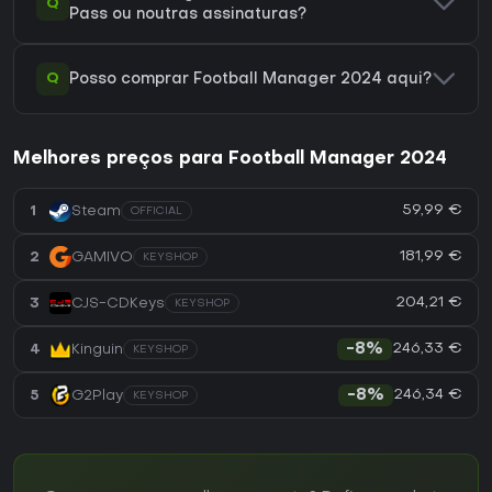
Q
Pass ou noutras assinaturas?
Q
Posso comprar Football Manager 2024 aqui?
Melhores preços para Football Manager 2024
59,99 €
1
Steam
OFFICIAL
181,99 €
2
GAMIVO
KEYSHOP
204,21 €
3
CJS-CDKeys
KEYSHOP
246,33 €
4
Kinguin
-8%
KEYSHOP
246,34 €
5
G2Play
-8%
KEYSHOP