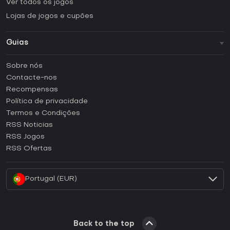
Ver todos os jogos
Lojas de jogos e cupões
Guias
FAQ
Sobre nós
Guias e tutoriais
Contacte-nos
Como ativar uma CD Key Steam?
Recompensas
Como ativar uma CD Key Epic Games?
Política de privacidade
Termos e Condições
Como ativar uma CD Key GOG?
RSS Noticias
Como ativar uma CD Key Ubisoft Connect?
RSS Jogos
Como ativar uma CD Key EA App?
RSS Ofertas
Como ativar uma CD Key Battle.net?
Portugal (EUR)
Back to the top