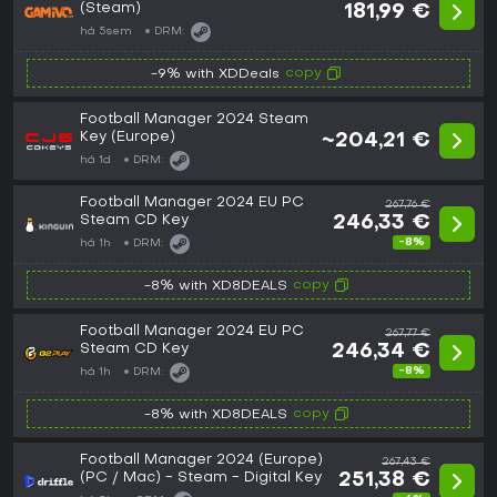
(Steam)
181,99 €
há 5sem
DRM:
copy
-9% with XDDeals
Football Manager 2024 Steam
Key (Europe)
~204,21 €
há 1d
DRM:
Football Manager 2024 EU PC
267,76 €
Steam CD Key
246,33 €
-8%
há 1h
DRM:
copy
-8% with XD8DEALS
Football Manager 2024 EU PC
267,77 €
Steam CD Key
246,34 €
-8%
há 1h
DRM:
copy
-8% with XD8DEALS
Football Manager 2024 (Europe)
267,43 €
(PC / Mac) - Steam - Digital Key
251,38 €