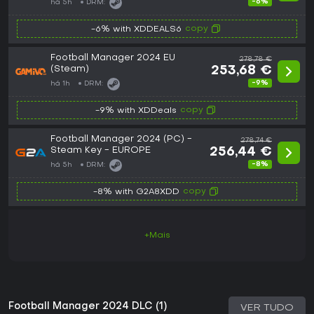
-6%
há 5h
DRM:
copy
-6% with XDDEALS6
Football Manager 2024 EU
278,78 €
(Steam)
253,68 €
-9%
há 1h
DRM:
copy
-9% with XDDeals
Football Manager 2024 (PC) -
278,74 €
Steam Key - EUROPE
256,44 €
-8%
há 5h
DRM:
copy
-8% with G2A8XDD
+Mais
Football Manager 2024 DLC (1)
VER TUDO