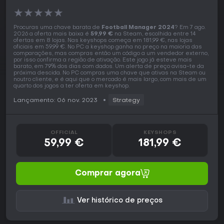
★
★
★
★
★
Procuras uma chave barata de
Football Manager 2024
? Em 7 ago.
2026 a oferta mais baixa é
59,99 €
na Steam, escolhida entre 14
ofertas em 8 lojas. Nas keyshops começa em 181,99 €, nas lojas
oficiais em 59,99 €. No PC a keyshop ganha no preço na maioria das
comparações, mas compras então um código a um vendedor externo,
por isso confirma a região de ativação. Este jogo já esteve mais
barato, em 79% dos dias com dados. Um alerta de preço avisa-te da
próxima descida. No PC compras uma chave que ativas na Steam ou
noutro cliente, e é aqui que o mercado é mais largo, com mais de um
quarto dos jogos a ter oferta em keyshop.
Lançamento: 06 nov. 2023
Strategy
OFFICIAL
KEYSHOPS
59,99 €
181,99 €
Comprar agora
Ver histórico de preços