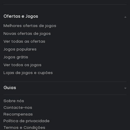
Ofertas e Jogos
Melhores ofertas de jogos
Novas ofertas de jogos
Ver todas as ofertas
Jogos populares
Jogos grátis
Ver todos os jogos
Lojas de jogos e cupões
Guias
FAQ
Sobre nós
Guias e tutoriais
Contacte-nos
Como ativar uma CD Key Steam?
Recompensas
Como ativar uma CD Key Epic Games?
Política de privacidade
Termos e Condições
Como ativar uma CD Key GOG?