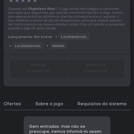
★
★
★
★
★
Quando sai
Flightless Star
? O jogo ainda não chegou a nenhuma
das lojas que seguimos, por isso de momento não tem preço. Assim
que aparecerem as primeiras ofertas começaremos a registar o
seu histórico a partir do dia de lançamento, para que depois possas
ver como o preço se moveu desde o início. Cria um alerta e avisamos
quando o jogo for para venda.
Lançamento: Em breve
LeoNatanoeL
LeoNatanoeL
Action
OFFICIAL
KEYSHOPS
Indisponível
Indisponível
Ofertas
Sobre o jogo
Requisitos do sistema
Sem entradas, mas não se
preocupe, iremos informá-lo assim