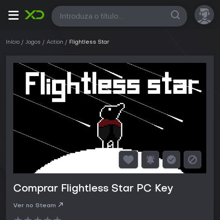
Todas
Início
Jogos
Action
Flightless Star
Comprar Flightless Star PC Key
Ver no Steam