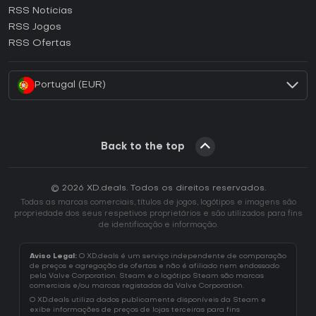
RSS Noticias
Como ativar uma CD Key Ubisoft Connect?
RSS Jogos
Como ativar uma CD Key EA App?
RSS Ofertas
Como ativar uma CD Key Battle.net?
Portugal (EUR)
Back to the top
© 2026 XD.deals. Todos os direitos reservados.
Todas as marcas comerciais, títulos de jogos, logótipos e imagens são
propriedade dos seus respetivos proprietários e são utilizados para fins
de identificação e informação.
Aviso Legal:
O XD.deals é um serviço independente de comparação
de preços e agregação de ofertas e não é afiliado nem endossado
pela Valve Corporation. Steam e o logótipo Steam são marcas
comerciais e/ou marcas registadas da Valve Corporation.
O XD.deals utiliza dados publicamente disponíveis da Steam e
exibe informações de preços de lojas terceiras para fins