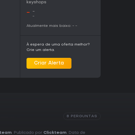
keyshops
-
-
-
Atualmente mais baixo:
-
-
À espera de uma oferta melhor?
Crie um alerta.
Criar Alerta
8 PERGUNTAS
kteam
. Publicado por
Clickteam
. Data de