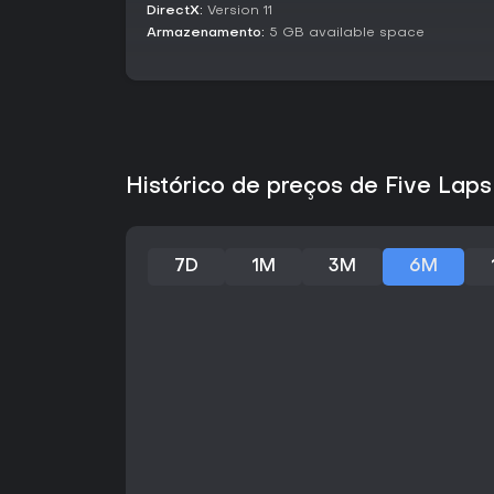
DirectX:
Version 11
Armazenamento:
5 GB available space
Histórico de preços de Five Laps
7D
1M
3M
6M