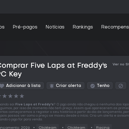
os
Pré-pagos
Notícias
Rankings
Recompens
omprar Five Laps at Freddy's
Ver no 
PC Key
Adicionar à lista
Criar alerta
Tenho
★
★
★
★
★
ando sai
Five Laps at Freddy's
? O jogo ainda não chegou a nenhuma das loja
guimos, por isso de momento não tem preço. Assim que aparecerem as prime
ertas começaremos a registar o seu histórico a partir do dia de lançamento, pa
pois possas ver como o preço se moveu desde o início. Cria um alerta e avisa
ando o jogo for para venda.
ançamento: 2026
Clickteam
Clickteam
Racing