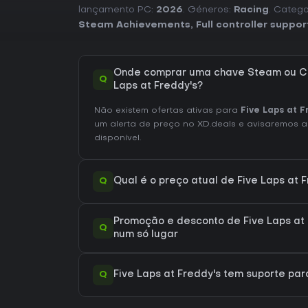
lançamento PC:
2026
. Géneros:
Racing
. Catego
Steam Achievements
,
Full controller suppor
Onde comprar uma chave Steam ou CD
Q
Laps at Freddy's?
Não existem ofertas ativas para
Five Laps at F
um alerta de preço no XD.deals e avisaremos a
disponível.
Q
Qual é o preço atual de Five Laps at 
Promoção e desconto de Five Laps at 
Q
num só lugar
Q
Five Laps at Freddy's tem suporte p