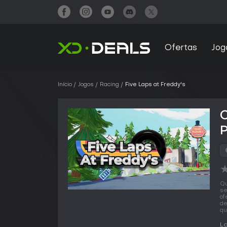
Ofertas
Jog
Início
Jogos
Racing
Five Laps at Freddy's
C
Qu
se
of
de
qu
L