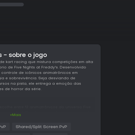
s - sobre o jogo
 de kart racing que mistura competições em alta
io de Five Nights at Freddy's. Desenvolvido
o controle de icônicos animatrônicos em
ia e sobrevivência. Seja desviando de
rsos na pista, ele entrega a emoção das
s de horror da série.
scolhe entre 12 animatrônicos do universo Five
idas de kart. O ciclo principal gira em torno de
+Mais
gerencia com cuidado a energia da bateria do
sofrer danos esgota a bateria, ativando a fase
PvP
Shared/Split Screen PvP
 que um endosqueleto agressivo te persegue.