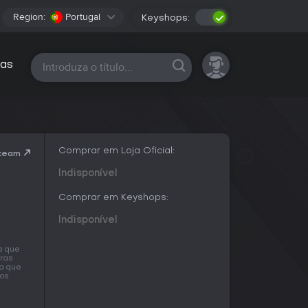
Region:
Portugal
Keyshops:
Todas as plataformas
as
Comprar em Loja Oficial:
Steam
Indisponível
Comprar em Keyshops:
Indisponível
s que
iras
ra que
mos