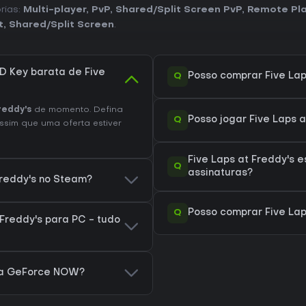
rias:
Multi-player
,
PvP
,
Shared/Split Screen PvP
,
Remote Pla
t
,
Shared/Split Screen
.
 Key barata de Five
Q
Posso comprar Five Lap
reddy's
de momento. Defina
Q
Posso jogar Five Laps 
ssim que uma oferta estiver
Five Laps at Freddy's 
Q
assinaturas?
Freddy's no Steam?
Q
Posso comprar Five Lap
Freddy's para PC - tudo
ara GeForce NOW?