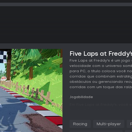
Five Laps at Freddy'
Five Laps at Freddy's é um jogo
velocidade com o universo sombr
para PC, o título coloca você n
corridas que combinam estratég
obstáculos ou gerenciando recu
corridas com um toque das raíze
Jogabilidade
Em Five Laps at Freddy's, você e
Nights at Freddy's e disputa corr
navegar pelas pistas enquanto 
kart. Usar boost em excesso ou 
Racing
Multi-player
Nightshift mais desafiadora, em