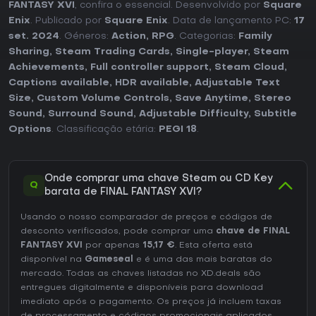
FANTASY XVI
, confira o essencial. Desenvolvido por
Square
Enix
. Publicado por
Square Enix
. Data de lançamento PC:
17
set. 2024
. Géneros:
Action
,
RPG
. Categorias:
Family
Sharing
,
Steam Trading Cards
,
Single-player
,
Steam
Achievements
,
Full controller support
,
Steam Cloud
,
Captions available
,
HDR available
,
Adjustable Text
Size
,
Custom Volume Controls
,
Save Anytime
,
Stereo
Sound
,
Surround Sound
,
Adjustable Difficulty
,
Subtitle
Options
. Classificação etária:
PEGI 18
.
Onde comprar uma chave Steam ou CD Key
Q
barata de FINAL FANTASY XVI?
Usando o nosso comparador de preços e códigos de
desconto verificados, pode comprar uma
chave de FINAL
FANTASY XVI
por apenas
15,17 €
. Esta oferta está
disponível na
Gameseal
e é uma das mais baratas do
mercado. Todas as chaves listadas no XD.deals são
entregues digitalmente e disponíveis para download
imediato após o pagamento. Os preços já incluem taxas