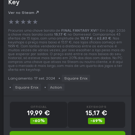
Key
Ver no Steam
★
★
★
★
★
Procuras uma chave barata de
FINAL FANTASY XVI
? Em 6 ago. 2026
a chave mais barata custa
15,17 €
na Gameseal. Comparamos 43
ofertas de 15 lojas, com uma amplitude de
15,17 €
a
62,83 €
. Nas
keyshops o preço mais baixo é 15,17 €, nas lojas oficiais começa em
19,99 €. Com tantos vendedores a distância entre os extremos é
muitas vezes de várias vezes, por isso escolher a loja pesa mais do
que esperar por saldos. O preço está entre os mais baixos do seu
historial, só esteve mais barato em 20% dos dias com dados. No PC
compras uma chave que ativas na Steam ou noutro cliente, e é aqui
que o mercado é mais largo, com mais de um quarto dos jogos a ter
oferta em keyshop.
Lançamento: 17 set. 2024
Square Enix
Square Enix
Action
OFFICIAL
KEYSHOPS
19,99 €
15,17 €
-60%
-69%