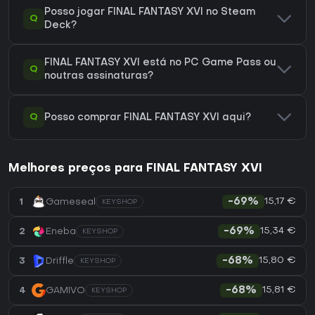
Posso jogar FINAL FANTASY XVI no Steam
Q
Deck?
FINAL FANTASY XVI está no PC Game Pass ou
Q
noutras assinaturas?
Q
Posso comprar FINAL FANTASY XVI aqui?
Melhores preços para FINAL FANTASY XVI
15,17 €
1
Gameseal
-69%
KEYSHOP
15,34 €
2
Eneba
-69%
KEYSHOP
15,80 €
3
Driffle
-68%
KEYSHOP
15,81 €
4
GAMIVO
-68%
KEYSHOP