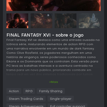
FINAL FANTASY XVI - sobre o jogo
Final Fantasy XVI se destaca como uma entrada ousada na
icônica série, misturando elementos de action RPG com
uma narrativa envolvente em um mundo de dark fantasy.
Como Clive Rosfield, os jogadores mergulham em uma
história de vingança, seres poderosos conhecidos como
Eikons e os Dominants que os controlam. Esta versão para
PC leva as batalhas intensas e a aventura centrada na
trama para um novo público, priorizando combate em
tempo real em vez dos sistemas tradicionais por turnos.
+Mais
Jogabilidade
Em Final Fantasy XVI, o combate gira em torno de ação
Action
RPG
Family Sharing
frenética, com Clive empunhando uma espada e invocando
habilidades de diversos Eikons. Durante as lutas, é possível
Steam Trading Cards
Single-player
alternar entre conjuntos de Eikons, cada um com
movimentos únicos, como ataques flamejantes do Phoenix
Steam Achievements
Full controller support