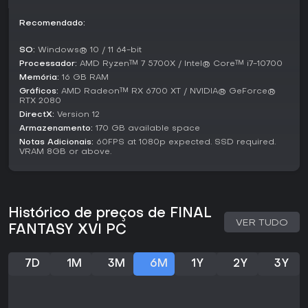
mais profunda.
Recomendado:
Para fãs de action RPG que curtem jogos com tramas
densas e batalhas intensas, o título oferece uma
SO:
Windows® 10 / 11 64-bit
experiência cativante. É especialmente indicado para quem
Processador:
AMD Ryzen™ 7 5700X / Intel® Core™ i7-10700
se dá bem com combate em tempo real ou prefere o modo
Memória:
16 GB RAM
facilitado para se concentrar na história. Com atualizações
Gráficos:
AMD Radeon™ RX 6700 XT / NVIDIA® GeForce®
ativas garantindo qualidade no PC, segue sendo uma ótima
RTX 2080
opção para entusiastas do gênero.
DirectX:
Version 12
Armazenamento:
170 GB available space
Notas Adicionais:
60FPS at 1080p expected. SSD required.
VRAM 8GB or above.
Histórico de preços de FINAL
VER TUDO
FANTASY XVI PC
7D
1M
3M
6M
1Y
2Y
3Y