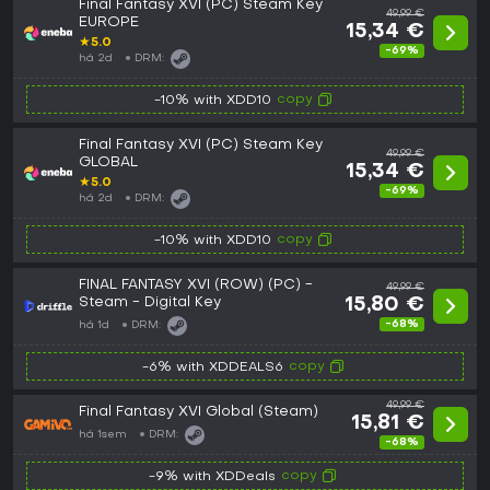
Final Fantasy XVI (PC) Steam Key
49,99 €
EUROPE
15,34 €
★
5.0
-69%
há 2d
DRM:
copy
-10% with XDD10
Final Fantasy XVI (PC) Steam Key
49,99 €
GLOBAL
15,34 €
★
5.0
-69%
há 2d
DRM:
copy
-10% with XDD10
FINAL FANTASY XVI (ROW) (PC) -
49,99 €
Steam - Digital Key
15,80 €
-68%
há 1d
DRM:
copy
-6% with XDDEALS6
49,99 €
Final Fantasy XVI Global (Steam)
15,81 €
há 1sem
DRM:
-68%
copy
-9% with XDDeals