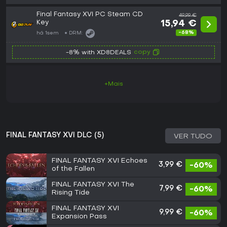
Final Fantasy XVI PC Steam CD
49,99 €
Key
15,94 €
-68%
há 1sem
DRM:
copy
-8% with XD8DEALS
+Mais
FINAL FANTASY XVI DLC (5)
VER TUDO
FINAL FANTASY XVI Echoes
3,99 €
-60%
of the Fallen
FINAL FANTASY XVI The
7,99 €
-60%
Rising Tide
FINAL FANTASY XVI
9,99 €
-60%
Expansion Pass