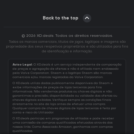
Back to the top
© 2026 XD.deals. Todos os direitos reservados.
Todas as marcas comerciais, títulos de jogos, logótipos e imagens são
propriedade dos seus respetivos proprietários e são utilizados para fins
de identificação e informação.
Aviso Legal:
O XD.deals é um serviço independente de comparação
de preços e agregação de ofertas e não é afiliado nem endossado
pela Valve Corporation. Steam e o logótipo Steam são marcas
comerciais e/ou marcas registadas da Valve Corporation.
O XD.deals utiliza dados publicamente disponíveis da Steam e
exibe informações de preços de lojas terceiras para fins
informativos. Não vendemos produtos ou chaves digitais e não
garantimos a precisão, disponibilidade ou validade das ofertas ou
chaves digitais exibidas. Verifique sempre as condições finais
diretamente no site da loja antes de efetuar uma compra.
Qualquer compra de chaves digitais de lojas terceiras é feita por
conta e risco do Utilizador.
O XD.deals participa em programas de afiliados e pode receber
uma comissão de compras qualificadas efetuadas através dos
nossos links. Como Associado Amazon, ganhamos com compras
qualificadas.