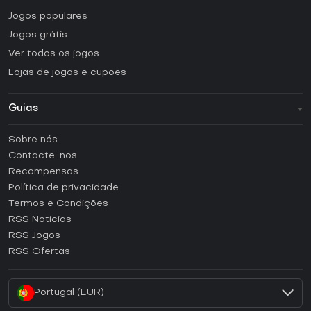
Jogos populares
Jogos grátis
Ver todos os jogos
Lojas de jogos e cupões
Guias
FAQ
Sobre nós
Guias e tutoriais
Contacte-nos
Como ativar uma CD Key Steam?
Recompensas
Como ativar uma CD Key Epic Games?
Política de privacidade
Termos e Condições
Como ativar uma CD Key GOG?
RSS Noticias
Como ativar uma CD Key Ubisoft Connect?
RSS Jogos
Como ativar uma CD Key EA App?
RSS Ofertas
Como ativar uma CD Key Battle.net?
Portugal (EUR)