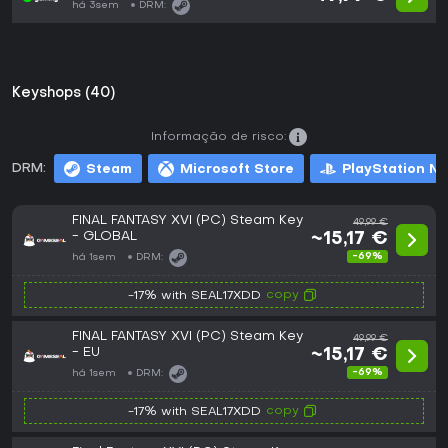
há 3sem
DRM:
Keyshops (40)
Informação de risco:
DRM:
Steam
Microsoft Store
PlayStation N
FINAL FANTASY XVI (PC) Steam Key
49,99 €
- GLOBAL
~15,17 €
-69%
há 1sem
DRM:
copy
-17% with SEAL17XDD
FINAL FANTASY XVI (PC) Steam Key
49,99 €
- EU
~15,17 €
-69%
há 1sem
DRM:
copy
-17% with SEAL17XDD