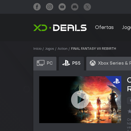
Ofertas
Jog
Início
Jogos
Action
FINAL FANTASY VII REBIRTH
PC
PS5
Xbox Series & 
O
há
ve