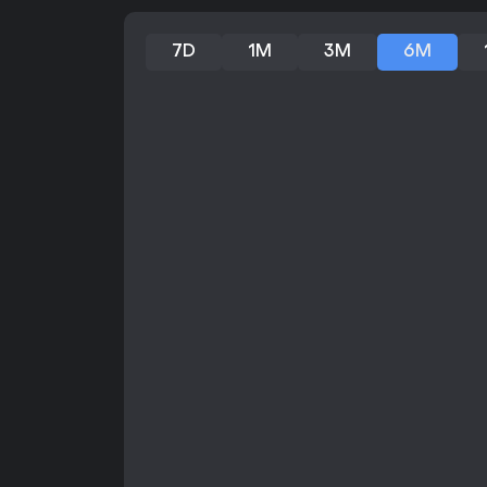
7D
1M
3M
6M