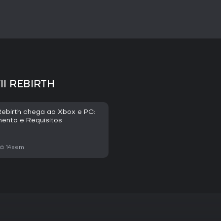
II REBIRTH
 Rebirth chega ao Xbox e PC:
ento e Requisitos
á 14sem