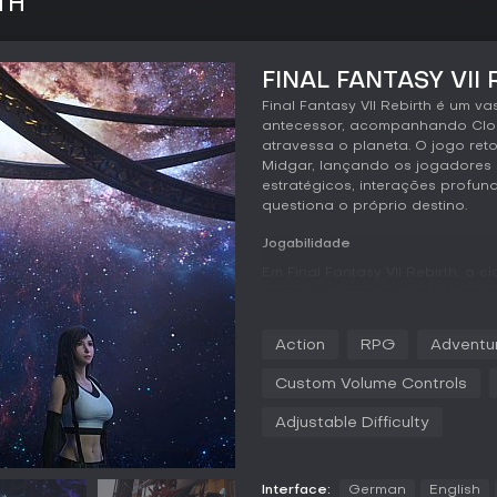
TH
FINAL FANTASY VII 
Final Fantasy VII Rebirth é um
antecessor, acompanhando Clou
atravessa o planeta. O jogo ret
Midgar, lançando os jogadores
estratégicos, interações profu
questiona o próprio destino.
Jogabilidade
Em Final Fantasy VII Rebirth, o 
tempo real combinados com elem
alternam entre membros do grupo c
cada um com estilos de luta únic
Action
RPG
Adventu
e mobilidade, enquanto Red XII
golpes agressivos. O sistema pr
Custom Volume Controls
com a habilidade assess revela
Adjustable Difficulty
A customização é essencial via
magias, boosts de stats e habili
e limit breaks, e o sistema folio
habilidades e sinergias em uma
Interface:
German
English