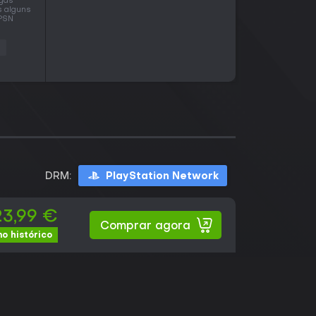
agas
s alguns
 PSN
n
DRM:
PlayStation Network
23,99 €
Comprar agora
o histórico