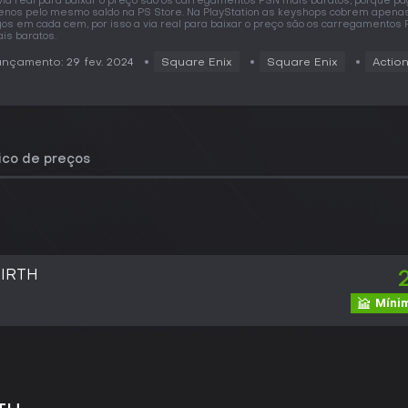
via real para baixar o preço são os carregamentos PSN mais baratos, porque p
nos pelo mesmo saldo na PS Store. Na PlayStation as keyshops cobrem apena
gos em cada cem, por isso a via real para baixar o preço são os carregamentos
is baratos.
nçamento: 29 fev. 2024
Square Enix
Square Enix
Actio
rico de preços
BIRTH
Mínim