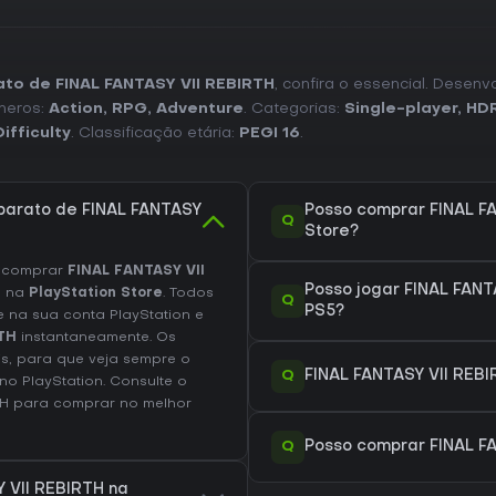
ato de FINAL FANTASY VII REBIRTH
, confira o essencial. Desenv
neros:
Action
,
RPG
,
Adventure
. Categorias:
Single-player
,
HDR
ifficulty
. Classificação etária:
PEGI 16
.
barato de FINAL FANTASY
Posso comprar FINAL FA
Q
Store?
e comprar
FINAL FANTASY VII
Posso jogar FINAL FANT
€
na
PlayStation Store
. Todos
Q
PS5?
e na sua conta PlayStation e
RTH
instantaneamente. Os
s, para que veja sempre o
Q
FINAL FANTASY VII REBIR
 no
PlayStation
. Consulte o
TH
para comprar no melhor
Q
Posso comprar FINAL F
Y VII REBIRTH na