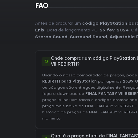
FAQ
Antes de procurar um
código PlayStation bar
Enix
. Data de lançamento PC:
29 fev. 2024
. Gé
Stereo Sound
,
Surround Sound
,
Adjustable D
Onde comprar um código PlayStation 
Q
VII REBIRTH?
Usando o nosso comparador de preços, pod
REBIRTH para PlayStation
por apenas
23,99 
os códigos são entregues digitalmente. Resgat
faça o download de
FINAL FANTASY VII REBI
preços já incluem taxas e códigos promocionai
preço mais baixo de FINAL FANTASY VII REBIRTH
histórico de preços de FINAL FANTASY VII REBIR
momento.
Qual é o preço atual de FINAL FANTAS