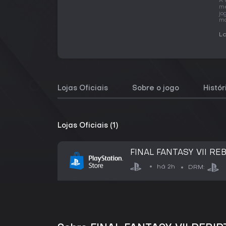
A 
me
jo
ma
La
Lojas Oficiais
Sobre o jogo
Histó
Lojas Oficiais (1)
FINAL FANTASY VII RE
há 2h
DRM: