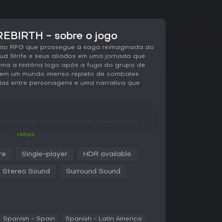
REBIRTH - sobre o jogo
 vasto RPG que prossegue a saga reimaginada do
d Strife e seus aliados em uma jornada que
oma a história logo após a fuga do grupo de
 em um mundo imenso repleto de combates
ndas entre personagens e uma narrativa que
ciclo principal gira em torno de combates em
entos táticos. Os jogadores controlam Cloud e
+Mais
omo Tifa, Barret, Aerith, Yuffie e Red XIII,
os. Yuffie usa ninjutsu para ataques elementais
re
Single-player
HDR available
I acumula vingança para transformar defesa em
ioriza pressionar inimigos para atordoá-los,
Stereo Sound
Surround Sound
ndo fraquezas além dos elementos básicos.
 sistema de materia, com orbes que concedem
dades passivas. Armas trazem skills aprendíveis
 permite gastar pontos em perks, novas
 progressão em grade. Os combates brilham
Spanish - Spain
Spanish - Latin America