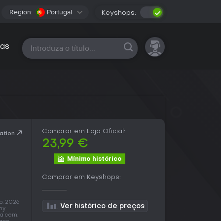
Region:
Portugal
Keyshops:
Todas as plataformas
as
Comprar em Loja Oficial:
ation
23,99 €
Mínimo histórico
Comprar em Keyshops:
o. 2026
Ver histórico de preços
ny
da cem.