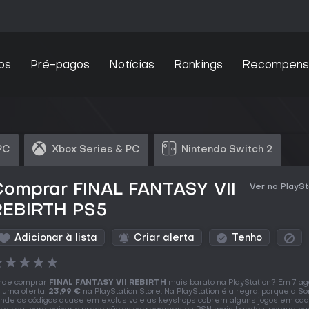
os
Pré-pagos
Notícias
Rankings
Recompens
PC
Xbox Series & PC
Nintendo Switch 2
Comprar FINAL FANTASY VII
Ver no PlaySt
REBIRTH PS5
Adicionar à lista
Criar alerta
Tenho
★
★
★
★
★
nde comprar
FINAL FANTASY VII REBIRTH
mais barato na PlayStation? Em 7 ag
 uma oferta,
23,99 €
na PlayStation Store. Na PlayStation é a regra, porque a So
nde os códigos quase em exclusivo e as keyshops cobrem alguns jogos em ca