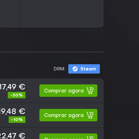
DRM:
Steam
17,49 €
Comprar agora
-30%
19,48 €
Comprar agora
-10%
22,47 €