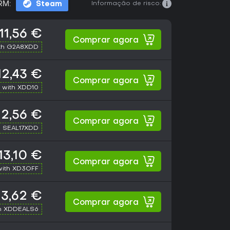
Informação de risco:
RM:
Steam
11,56 €
Comprar agora
th G2A8XDD
12,43 €
Comprar agora
 with XDD10
12,56 €
Comprar agora
h SEAL17XDD
13,10 €
Comprar agora
with XD3OFF
13,62 €
Comprar agora
h XDDEALS6