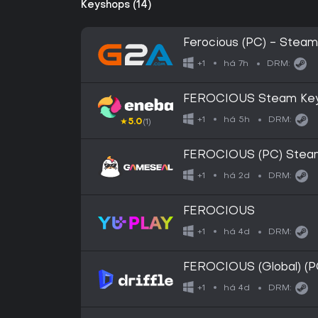
Keyshops (14)
Ferocious (PC) - Stea
há 7h
+1
DRM:
FEROCIOUS Steam Key
há 5h
+1
DRM:
★
5.0
(1)
FEROCIOUS (PC) Stea
há 2d
+1
DRM:
FEROCIOUS
há 4d
+1
DRM:
FEROCIOUS (Global) (PC
há 4d
+1
DRM: