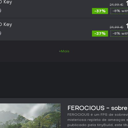
D Key
24,99 €
-37%
-8% wit
D Key
24,99 €
-37%
-8% wit
+Mais
FEROCIOUS - sobre 
FEROCIOUS é um FPS de sobrevi
misteriosa repleta de ameaças
publicado pela tinyBuild, este 