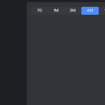
7D
1M
3M
6M