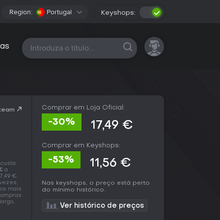
Region:
Portugal
Keyshops:
Todas as plataformas
as
Comprar em Loja Oficial:
Steam
-30%
17,49 €
Comprar em Keyshops:
-53%
11,56 €
 custa
€
a
7,49 €.
vezes,
Nas keyshops, o preço está perto
 os mais
do mínimo histórico.
 compras
largo,
Ver histórico de preços