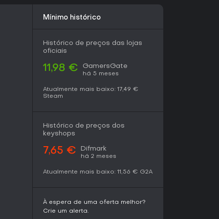
melhorar com o tempo.
Mínimo histórico
e buscam exploração e combates de alto risco
te se curtem misturas de sobrevivência com
to, quem espera atualizações constantes pode
Histórico de preços das lojas
omunidade pede mais conteúdo pós-lançamento.
oficiais
ilha infestada de dinossauros te anima, é uma
GamersGate
11,98 €
 em busca de ação indie fresca.
há 5 meses
Atualmente mais baixo:
17,49 €
Steam
Histórico de preços dos
keyshops
Difmark
7,65 €
há 2 meses
Atualmente mais baixo:
11,56 €
G2A
À espera de uma oferta melhor?
Crie um alerta.