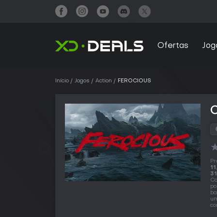
Ofertas
Jog
Início
Jogos
Action
FEROCIOUS
Pr
11
31
Co
po
ba
um
co