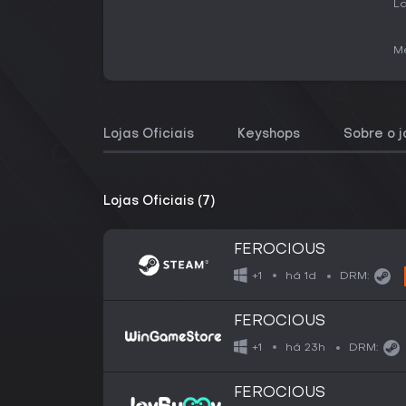
La
Me
Lojas Oficiais
Keyshops
Sobre o 
Lojas Oficiais (7)
FEROCIOUS
há 1d
+1
DRM:
FEROCIOUS
há 23h
+1
DRM:
FEROCIOUS