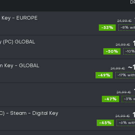
D
m Key - EUROPE
24,99 €
-53%
-8% wi
 (PC) GLOBAL
24,99 €
-50%
-10%
m Key - GLOBAL
~
24,99 €
-49%
-17% wit
24,99 €
-47%
-3% 
) - Steam - Digital Key
24,99 €
-45%
-6% wit