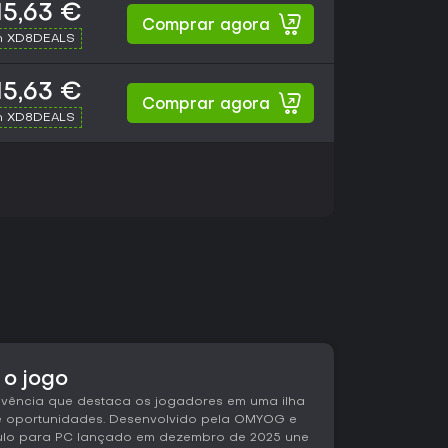
15,63 €
Comprar agora
h XD8DEALS
15,63 €
Comprar agora
h XD8DEALS
o jogo
vência que destaca os jogadores em uma ilha
 e oportunidades. Desenvolvido pela OMYOG e
título para PC lançado em dezembro de 2025 une