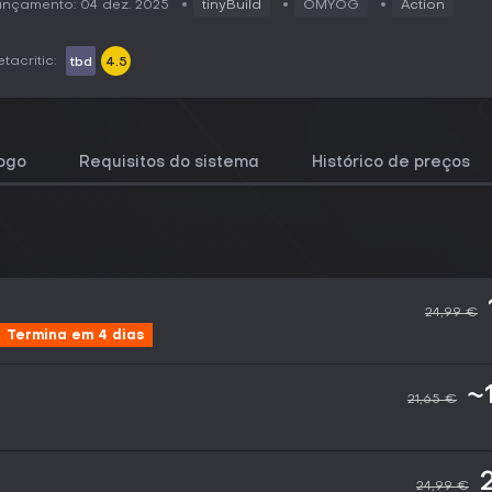
nçamento: 04 dez. 2025
tinyBuild
OMYOG
Action
tacritic:
tbd
4.5
jogo
Requisitos do sistema
Histórico de preços
24,99 €
Termina em 4 dias
~
21,65 €
24,99 €