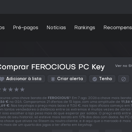
os
Pré-pagos
Notícias
Rankings
Recompens
Comprar FEROCIOUS PC Key
Ver no 
Adicionar à lista
Criar alerta
Tenho
★
★
★
★
★
ocuras uma chave barata de
FEROCIOUS
? Em 7 ago. 2026 a chave mais barata
,56 €
na G2A. Comparamos 21 ofertas de 15 lojas, com uma amplitude de
11,56 
,69 €
. Nas keyshops o preço mais baixo é 11,56 €, nas lojas oficiais começa em 1
m tantos vendedores a distância entre os extremos é muitas vezes de várias 
r isso escolher a loja pesa mais do que esperar por saldos. O preço está entre
ixos do seu historial, só esteve mais barato em 12% dos dias com dados. No PC
a chave que ativas na Steam ou noutro cliente, e é aqui que o mercado é mais 
m mais de um quarto dos jogos a ter oferta em keyshop.