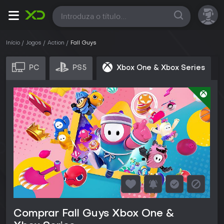
Todas
Início
Jogos
Action
Fall Guys
PC
PS5
Xbox One & Xbox Series
Comprar Fall Guys Xbox One &