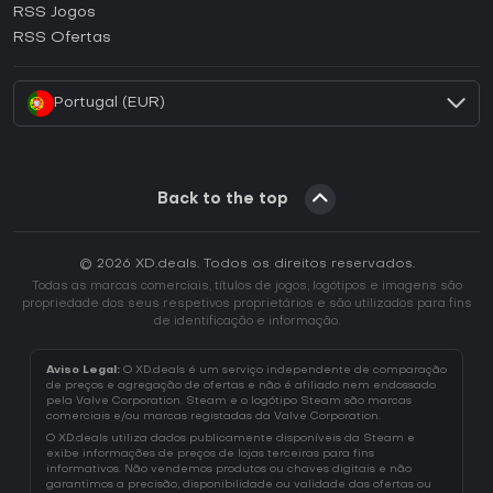
RSS Jogos
Como ativar uma CD Key EA App?
RSS Ofertas
Como ativar uma CD Key Battle.net?
Portugal (EUR)
Back to the top
© 2026 XD.deals. Todos os direitos reservados.
Todas as marcas comerciais, títulos de jogos, logótipos e imagens são
propriedade dos seus respetivos proprietários e são utilizados para fins
de identificação e informação.
Aviso Legal:
O XD.deals é um serviço independente de comparação
de preços e agregação de ofertas e não é afiliado nem endossado
pela Valve Corporation. Steam e o logótipo Steam são marcas
comerciais e/ou marcas registadas da Valve Corporation.
O XD.deals utiliza dados publicamente disponíveis da Steam e
exibe informações de preços de lojas terceiras para fins
informativos. Não vendemos produtos ou chaves digitais e não
garantimos a precisão, disponibilidade ou validade das ofertas ou