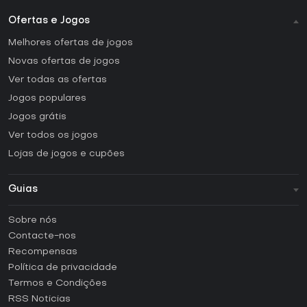
Ofertas e Jogos
Melhores ofertas de jogos
Novas ofertas de jogos
Ver todas as ofertas
Jogos populares
Jogos grátis
Ver todos os jogos
Lojas de jogos e cupões
Guias
FAQ
Sobre nós
Guias e tutoriais
Contacte-nos
Como ativar uma CD Key Steam?
Recompensas
Como ativar uma CD Key Epic Games?
Política de privacidade
Termos e Condições
Como ativar uma CD Key GOG?
RSS Noticias
Como ativar uma CD Key Ubisoft Connect?