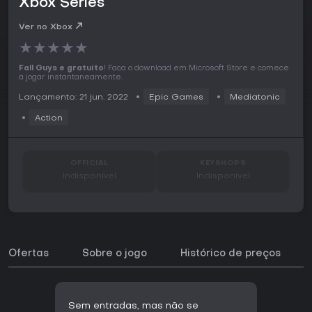
Xbox Series
Ver no Xbox
★
★
★
★
★
Fall Guys e gratuito
! Faca o download em Microsoft Store e comece
a jogar instantaneamente.
Lançamento: 21 jun. 2022
Epic Games
Mediatonic
Action
OFFICIAL
KEYSHOPS
Indisponível
Indisponível
Ofertas
Sobre o jogo
Histórico de preços
Sem entradas, mas não se