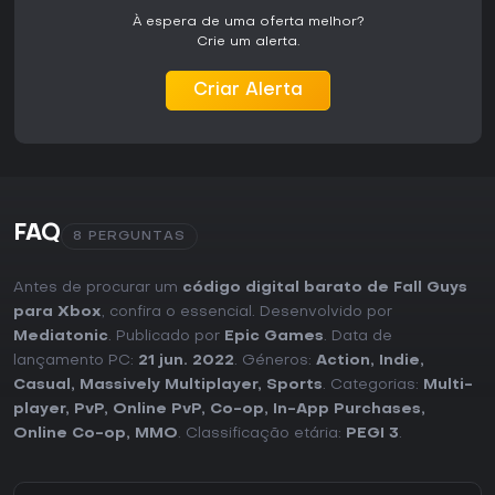
À espera de uma oferta melhor?
Crie um alerta.
Criar Alerta
FAQ
8 PERGUNTAS
Antes de procurar um
código digital barato de Fall Guys
para Xbox
, confira o essencial. Desenvolvido por
Mediatonic
. Publicado por
Epic Games
. Data de
lançamento PC:
21 jun. 2022
. Géneros:
Action
,
Indie
,
Casual
,
Massively Multiplayer
,
Sports
. Categorias:
Multi-
player
,
PvP
,
Online PvP
,
Co-op
,
In-App Purchases
,
Online Co-op
,
MMO
. Classificação etária:
PEGI 3
.