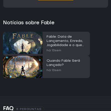
Notícias sobre Fable
Fable: Data de
Lançamento, Enredo,
Jogabilidade e o que
Sabemos Até o
há 13sem
Momento
Quando Fable Será
Lançado?
há 13sem
FAQ
8 PERGUNTAS