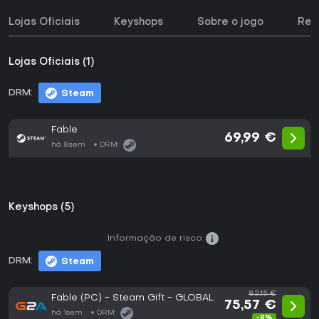
Lojas Oficiais
Keyshops
Sobre o jogo
Req
Lojas Oficiais (1)
DRM:
Steam
Fable
69,99 €
há 8sem
DRM:
Keyshops (5)
Informação de risco:
DRM:
Steam
82,15 €
Fable (PC) - Steam Gift - GLOBAL
75,57 €
há 1sem
DRM:
-8%