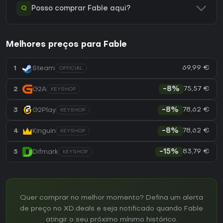
Q
Posso comprar Fable aqui?
Melhores preços para Fable
69,99 €
1
Steam
OFFICIAL
75,57 €
2
G2A
-8%
KEYSHOP
78,62 €
3
G2Play
-8%
KEYSHOP
78,62 €
4
Kinguin
-8%
KEYSHOP
83,79 €
5
Difmark
-15%
KEYSHOP
Quer comprar no melhor momento? Defina um alerta
de preço no XD.deals e seja notificado quando Fable
atingir o seu próximo mínimo histórico.