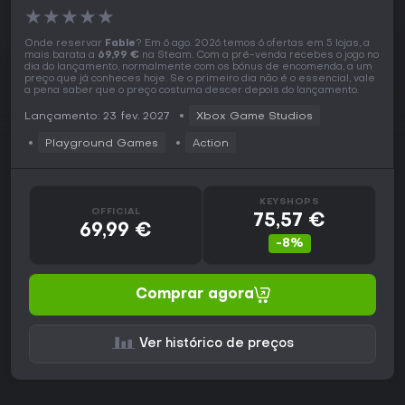
★
★
★
★
★
Onde reservar
Fable
? Em 6 ago. 2026 temos 6 ofertas em 5 lojas, a
mais barata a
69,99 €
na Steam. Com a pré-venda recebes o jogo no
dia do lançamento, normalmente com os bónus de encomenda, a um
preço que já conheces hoje. Se o primeiro dia não é o essencial, vale
a pena saber que o preço costuma descer depois do lançamento.
Lançamento: 23 fev. 2027
Xbox Game Studios
Playground Games
Action
KEYSHOPS
OFFICIAL
75,57 €
69,99 €
-8%
Comprar agora
Ver histórico de preços