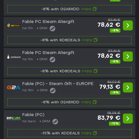
copy
-8% with G2A8XDD
85,46 €
Fable PC Steam Altergift
78,62 €
há 15h
DRM:
-8%
copy
-8% with XD8DEALS
85,46 €
Fable PC Steam Altergift
78,62 €
há 15h
DRM:
-8%
copy
-8% with XD8DEALS
86,02 €
Fable (PC) - Steam Gift - EUROPE
79,13 €
há 18h
DRM:
-8%
copy
-8% with G2A8XDD
98,58 €
Fable (PC)
83,79 €
há 1sem
DRM:
-15%
copy
-15% with XDDEALS