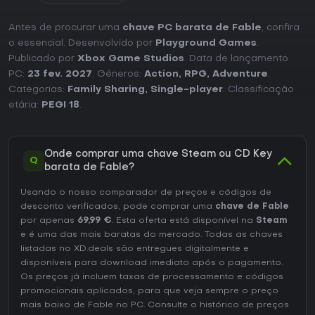
Antes de procurar uma
chave PC barata de Fable
, confira
o essencial. Desenvolvido por
Playground Games
.
Publicado por
Xbox Game Studios
. Data de lançamento
PC:
23 fev. 2027
. Géneros:
Action
,
RPG
,
Adventure
.
Categorias:
Family Sharing
,
Single-player
. Classificação
etária:
PEGI 18
.
Onde comprar uma chave Steam ou CD Key
Q
barata de Fable?
Usando o nosso comparador de preços e códigos de
desconto verificados, pode comprar uma
chave de Fable
por apenas
69,99 €
. Esta oferta está disponível na
Steam
e é uma das mais baratas do mercado. Todas as chaves
listadas no XD.deals são entregues digitalmente e
disponíveis para download imediato após o pagamento.
Os preços já incluem taxas de processamento e códigos
promocionais aplicados, para que veja sempre o preço
mais baixo de Fable no
PC
. Consulte o
histórico de preços