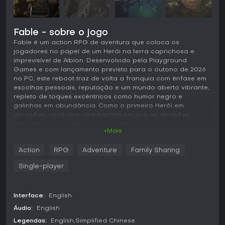
Fable - sobre o jogo
Fable é um action RPG de aventura que coloca os
jogadores no papel de um Herói na terra caprichosa e
imprevisível de Albion. Desenvolvido pela Playground
Games e com lançamento previsto para o outono de 2026
no PC, este reboot traz de volta a franquia com ênfase em
escolhas pessoais, reputação e um mundo aberto vibrante,
repleto de toques excêntricos como humor negro e
galinhas em abundância. Como o primeiro Herói em
gerações, você vive uma história em que as decisões
importam de verdade, unindo combate, exploração e
+Mais
interações sociais em uma experiência coesa.
Jogabilidade
Action
RPG
Adventure
Family Sharing
Em Fable, o ciclo principal gira em torno da exploração e
Single-player
das decisões em um mundo aberto que reage às suas
ações. No início, você personaliza a aparência do seu
Herói e desenvolve suas habilidades por meio de combates.
Interface:
English
As lutas misturam ataques corpo a corpo, armas de longo
alcance e feitiços mágicos, abrindo espaço para
Áudio:
English
abordagens variadas contra inimigos como Hobbes,
Legendas:
English
Simplified Chinese