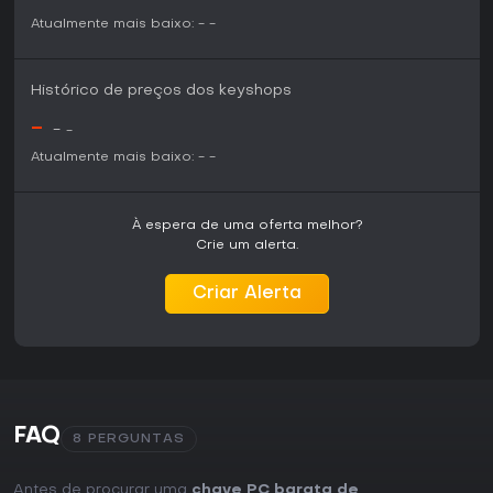
dimensionais, vale a pena experimentar, especialmente
Atualmente mais baixo:
-
-
como porta de entrada para a série EI. No entanto, quem
procura ação ou multiplayer pode buscar outras opções,
já que seus pontos fortes estão no puzzle-solving solo e
Histórico de preços dos keyshops
reflexivo.
-
-
-
Atualmente mais baixo:
-
-
À espera de uma oferta melhor?
Crie um alerta.
Criar Alerta
FAQ
8 PERGUNTAS
Antes de procurar uma
chave PC barata de