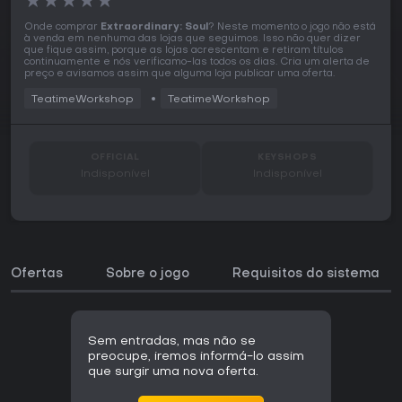
★
★
★
★
★
Onde comprar
Extraordinary: Soul
? Neste momento o jogo não está
à venda em nenhuma das lojas que seguimos. Isso não quer dizer
que fique assim, porque as lojas acrescentam e retiram títulos
continuamente e nós verificamo-las todos os dias. Cria um alerta de
preço e avisamos assim que alguma loja publicar uma oferta.
TeatimeWorkshop
TeatimeWorkshop
OFFICIAL
KEYSHOPS
Indisponível
Indisponível
Ofertas
Sobre o jogo
Requisitos do sistema
Sem entradas, mas não se
preocupe, iremos informá-lo assim
que surgir uma nova oferta.