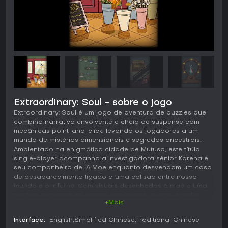
Extraordinary: Soul - sobre o jogo
Extraordinary: Soul é um jogo de aventura de puzzles que
combina narrativa envolvente e cheia de suspense com
mecânicas point-and-click, levando os jogadores a um
mundo de mistérios dimensionais e segredos ancestrais.
Ambientado na enigmática cidade de Mutuso, este título
single-player acompanha a investigadora sênior Karena e
seu companheiro de IA Moe enquanto desvendam um caso
de desaparecimento ligado a uma colisão entre nosso
mundo e o inferno. Com visuais desenhados à mão e uma
história inspirada em lendas xamânicas, o jogo desafia
+Mais
você a resolver quebra-cabeças complexos ao mesmo
tempo em que reconstrói uma saga de 700 anos da tribo
Interface:
English
Simplified Chinese
Traditional Chinese
Ewutanhi. Perfeito para quem curte experiências de puzzles