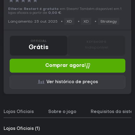
★
★
★
★
★
Etheria: Restart é gratuito
em Steam! Também disponível em 1
lojas oficiais a partir de
0,00 €
.
Lançamento: 23 out. 2025
XD
XD
Strategy
OFFICIAL
KEYSHOPS
Grátis
Indisponível
Comprar agora
Ver histórico de preços
Lojas Oficiais
Sobre o jogo
Requisitos do sist
Lojas Oficiais (1)