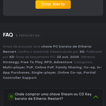
Criar Alerta
FAQ
8 PERGUNTAS
Antes de procurar uma
chave PC barata de Etheria:
Restart
, confira o essencial. Desenvolvido por
XD
. Publicado
por
XD
. Data de lançamento PC:
23 out. 2025
. Géneros:
Strategy
,
Free To Play
,
RPG
,
Adventure
. Categorias:
Multi-player
,
PvP
,
Online PvP
,
Family Sharing
,
Co-op
,
In-
App Purchases
,
Single-player
,
Online Co-op
,
Partial
Controller Support
.
Onde comprar uma chave Steam ou CD Key
Q
barata de Etheria: Restart?