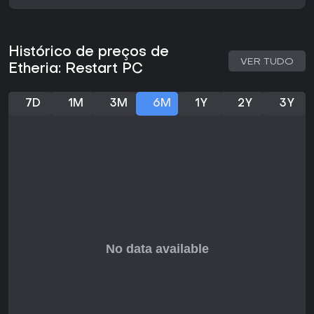
customizável, embora possa parecer grindy para
jogadores casuais. Com ênfase em exploração PvE e
competição PvP, o jogo tem potencial para engajar a longo
prazo se você se dedicar a dominar seus sistemas.
Histórico de preços de
VER TUDO
Etheria: Restart PC
7D
1M
3M
6M
1Y
2Y
3Y