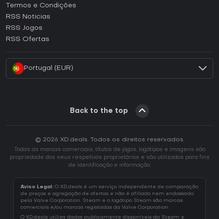
Termos e Condições
Como ativar uma CD Key GOG?
RSS Noticias
Como ativar uma CD Key Ubisoft Connect?
RSS Jogos
Como ativar uma CD Key EA App?
RSS Ofertas
Como ativar uma CD Key Battle.net?
Portugal (EUR)
Back to the top
© 2026 XD.deals. Todos os direitos reservados.
Todas as marcas comerciais, títulos de jogos, logótipos e imagens são
propriedade dos seus respetivos proprietários e são utilizados para fins
de identificação e informação.
Aviso Legal:
O XD.deals é um serviço independente de comparação
de preços e agregação de ofertas e não é afiliado nem endossado
pela Valve Corporation. Steam e o logótipo Steam são marcas
comerciais e/ou marcas registadas da Valve Corporation.
O XD.deals utiliza dados publicamente disponíveis da Steam e