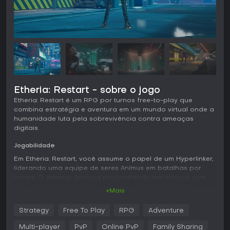
Etheria: Restart - sobre o jogo
Etheria: Restart é um RPG por turnos free-to-play que
combina estratégia e aventura em um mundo virtual onde a
humanidade luta pela sobrevivência contra ameaças
digitais.
Jogabilidade
Em Etheria: Restart, você assume o papel de um Hyperlinker,
liderando uma equipe de seres Animus em batalhas por
turnos. O sistema destaca profundidade estratégica com
sinergias de habilidades e decisões táticas, incluindo
+Mais
comandos em tempo real durante os combates. A
exploração segue um estilo sandbox, permitindo navegar
Strategy
Free To Play
RPG
Adventure
pela cidade virtual em busca de ameaças e aliados.
Multi-player
PvP
Online PvP
Family Sharing