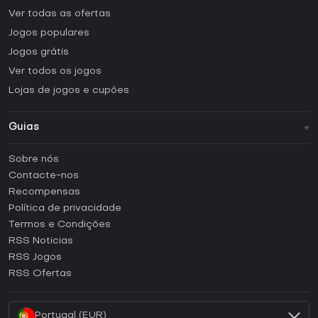
Ver todas as ofertas
Jogos populares
Jogos grátis
Ver todos os jogos
Lojas de jogos e cupões
Guias
FAQ
Sobre nós
Guias e tutoriais
Contacte-nos
Como ativar uma CD Key Steam?
Recompensas
Como ativar uma CD Key Epic Games?
Política de privacidade
Termos e Condições
Como ativar uma CD Key GOG?
RSS Noticias
Como ativar uma CD Key Ubisoft Connect?
RSS Jogos
Como ativar uma CD Key EA App?
RSS Ofertas
Como ativar uma CD Key Battle.net?
Portugal (EUR)