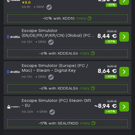
★
5.0
-51%
há 9h
DRM:
copy
-10% with XDD10
Escape Simulator
19,99 €
(EN/DE/FR/JP/KR/CN) (Global) (PC /
8,44 €
Mac) - Steam - Digital Key
-57%
há 12h
DRM:
copy
-6% with XDDEALS6
Escape Simulator (Europe) (PC /
16,99 €
Mac) - Steam - Digital Key
8,64 €
-49%
há 12h
DRM:
copy
-6% with XDDEALS6
Escape Simulator (PC) Steam Gift
16,99 €
- EU
~8,94 €
-47%
há 20h
DRM:
copy
-17% with SEAL17XDD