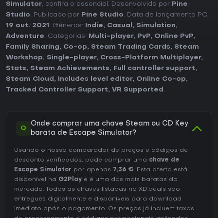
Simulator
, confira o essencial. Desenvolvido por
Pine
Studio
. Publicado por
Pine Studio
. Data de lançamento PC:
19 out. 2021
. Géneros:
Indie
,
Casual
,
Simulation
,
Adventure
. Categorias:
Multi-player
,
PvP
,
Online PvP
,
Family Sharing
,
Co-op
,
Steam Trading Cards
,
Steam
Workshop
,
Single-player
,
Cross-Platform Multiplayer
,
Stats
,
Steam Achievements
,
Full controller support
,
Steam Cloud
,
Includes level editor
,
Online Co-op
,
Tracked Controller Support
,
VR Supported
.
Onde comprar uma chave Steam ou CD Key
Q
barata de Escape Simulator?
Usando o nosso comparador de preços e códigos de
desconto verificados, pode comprar uma
chave de
Escape Simulator
por apenas
7,36 €
. Esta oferta está
disponível na
G2Play
e é uma das mais baratas do
mercado. Todas as chaves listadas no XD.deals são
entregues digitalmente e disponíveis para download
imediato após o pagamento. Os preços já incluem taxas