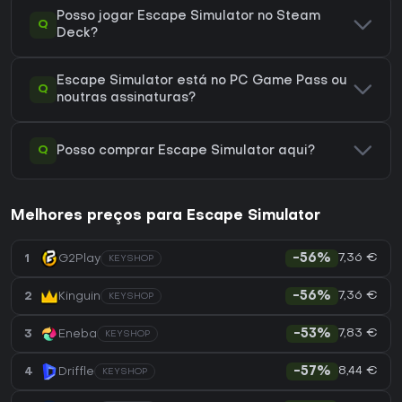
Posso jogar Escape Simulator no Steam
Q
Deck?
Escape Simulator está no PC Game Pass ou
Q
noutras assinaturas?
Q
Posso comprar Escape Simulator aqui?
Melhores preços para Escape Simulator
7,36 €
1
G2Play
-56%
KEYSHOP
7,36 €
2
Kinguin
-56%
KEYSHOP
7,83 €
3
Eneba
-53%
KEYSHOP
8,44 €
4
Driffle
-57%
KEYSHOP