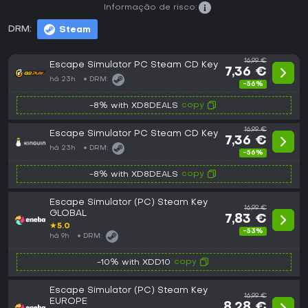
Informação de risco:
DRM:
Steam
16,99 €
Escape Simulator PC Steam CD Key
7,36 €
há 23h
DRM:
-56%
copy
-8% with XD8DEALS
16,99 €
Escape Simulator PC Steam CD Key
7,36 €
há 23h
DRM:
-56%
copy
-8% with XD8DEALS
Escape Simulator (PC) Steam Key
16,99 €
GLOBAL
7,83 €
★
5.0
-53%
há 9h
DRM:
copy
-10% with XDD10
Escape Simulator (PC) Steam Key
16,99 €
EUROPE
8,28 €