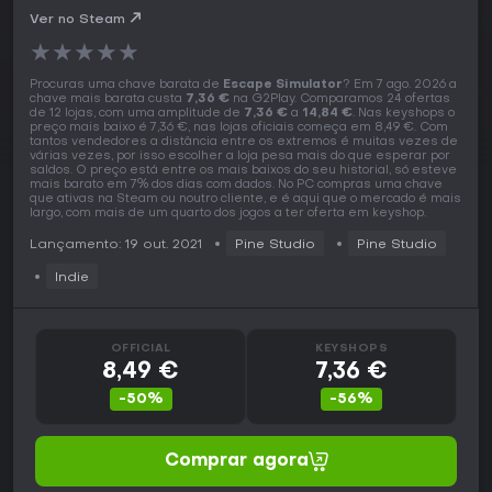
Ver no Steam
★
★
★
★
★
Procuras uma chave barata de
Escape Simulator
? Em 7 ago. 2026 a
chave mais barata custa
7,36 €
na G2Play. Comparamos 24 ofertas
de 12 lojas, com uma amplitude de
7,36 €
a
14,84 €
. Nas keyshops o
preço mais baixo é 7,36 €, nas lojas oficiais começa em 8,49 €. Com
tantos vendedores a distância entre os extremos é muitas vezes de
várias vezes, por isso escolher a loja pesa mais do que esperar por
saldos. O preço está entre os mais baixos do seu historial, só esteve
mais barato em 7% dos dias com dados. No PC compras uma chave
que ativas na Steam ou noutro cliente, e é aqui que o mercado é mais
largo, com mais de um quarto dos jogos a ter oferta em keyshop.
Lançamento: 19 out. 2021
Pine Studio
Pine Studio
Indie
OFFICIAL
KEYSHOPS
8,49 €
7,36 €
-50%
-56%
Comprar agora