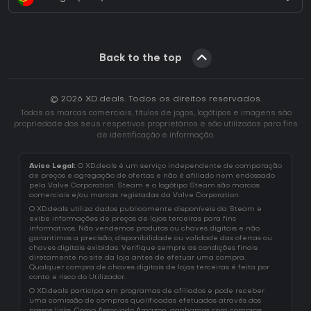
Back to the top
© 2026 XD.deals. Todos os direitos reservados.
Todas as marcas comerciais, títulos de jogos, logótipos e imagens são
propriedade dos seus respetivos proprietários e são utilizados para fins
de identificação e informação.
Aviso Legal:
O XD.deals é um serviço independente de comparação
de preços e agregação de ofertas e não é afiliado nem endossado
pela Valve Corporation. Steam e o logótipo Steam são marcas
comerciais e/ou marcas registadas da Valve Corporation.
O XD.deals utiliza dados publicamente disponíveis da Steam e
exibe informações de preços de lojas terceiras para fins
informativos. Não vendemos produtos ou chaves digitais e não
garantimos a precisão, disponibilidade ou validade das ofertas ou
chaves digitais exibidas. Verifique sempre as condições finais
diretamente no site da loja antes de efetuar uma compra.
Qualquer compra de chaves digitais de lojas terceiras é feita por
conta e risco do Utilizador.
O XD.deals participa em programas de afiliados e pode receber
uma comissão de compras qualificadas efetuadas através dos
nossos links. Como Associado Amazon, ganhamos com compras