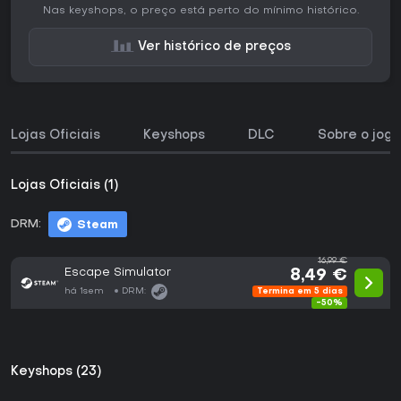
Nas keyshops, o preço está perto do mínimo histórico.
Ver histórico de preços
Lojas Oficiais
Keyshops
DLC
Sobre o jogo
Lojas Oficiais (1)
DRM:
Steam
16,99 €
Escape Simulator
8,49 €
há 1sem
DRM:
Termina em 5 dias
-50%
Keyshops (23)