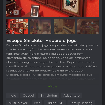
Escape Simulator - sobre o jogo
Escape Simulator é um jogo de puzzles em primeira pessoa
que traz a emoção dos escape rooms reais para a sua
tela. Este título indie mistura simulação casual com
elementos de aventura, colocando você em ambientes
cheios de enigmas e segredos ocultos. Seja enfrentando
desafios sozinho ou com amigos no co-op, o foco está na
resolução criativa de problemas e na exploração.
Disponível para PC, ele atrai quem curte mecânicas que
desafiam o cérebro em um formato relaxado e envolvente.
+Mais
Jogabilidade
O coração de Escape Simulator está na navegação por
Indie
Casual
Simulation
Adventure
escape rooms detalhados, onde qualquer objeto pode
esconder uma pista. Você interage com o ambiente
Multi-player
PvP
Online PvP
Family Sharing