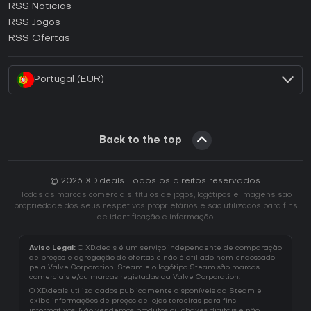
RSS Noticias
Como ativar uma CD Key Ubisoft Connect?
RSS Jogos
Como ativar uma CD Key EA App?
RSS Ofertas
Como ativar uma CD Key Battle.net?
Portugal (EUR)
Back to the top
© 2026 XD.deals. Todos os direitos reservados.
Todas as marcas comerciais, títulos de jogos, logótipos e imagens são
propriedade dos seus respetivos proprietários e são utilizados para fins
de identificação e informação.
Aviso Legal:
O XD.deals é um serviço independente de comparação
de preços e agregação de ofertas e não é afiliado nem endossado
pela Valve Corporation. Steam e o logótipo Steam são marcas
comerciais e/ou marcas registadas da Valve Corporation.
O XD.deals utiliza dados publicamente disponíveis da Steam e
exibe informações de preços de lojas terceiras para fins
informativos. Não vendemos produtos ou chaves digitais e não