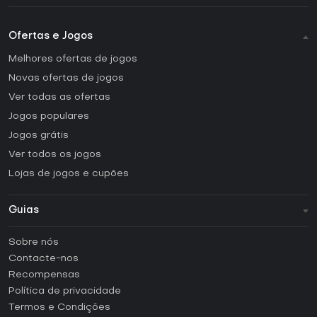
Ofertas e Jogos
Melhores ofertas de jogos
Novas ofertas de jogos
Ver todas as ofertas
Jogos populares
Jogos grátis
Ver todos os jogos
Lojas de jogos e cupões
Guias
FAQ
Sobre nós
Guias e tutoriais
Contacte-nos
Como ativar uma CD Key Steam?
Recompensas
Como ativar uma CD Key Epic Games?
Política de privacidade
Termos e Condições
Como ativar uma CD Key GOG?