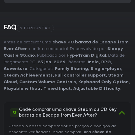
FAQ
9 PERGUNTAS
Antes de procurar uma
chave PC barata de Escape from
Ever After
, confira o essencial. Desenvolvido por
Sleepy
Castle Studio
. Publicado por
HypeTrain Digital
. Data de
lançamento PC:
23 jan. 2026
. Géneros:
Indie
,
RPG
,
Adventure
. Categorias:
Family Sharing
,
Single-player
,
Steam Achievements
,
Full controller support
,
Steam
Cloud
,
Custom Volume Controls
,
Keyboard Only Option
,
Playable without Timed Input
,
Adjustable Difficulty
.
Onde comprar uma chave Steam ou CD Key
Q
barata de Escape from Ever After?
Usando o nosso comparador de preços e códigos de
desconto verificados, pode comprar uma
chave de