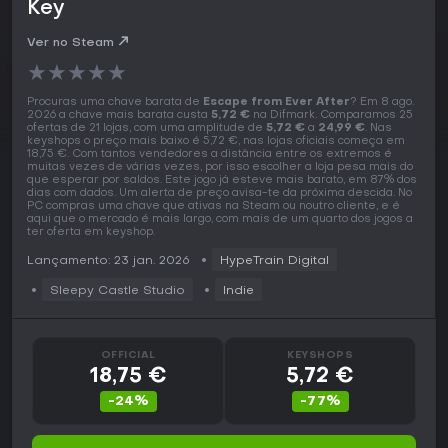
Key
Ver no Steam
★
★
★
★
★
Procuras uma chave barata de
Escape from Ever After
? Em 8 ago.
2026 a chave mais barata custa
5,72 €
na Difmark. Comparamos 25
ofertas de 21 lojas, com uma amplitude de
5,72 €
a
24,99 €
. Nas
keyshops o preço mais baixo é 5,72 €, nas lojas oficiais começa em
18,75 €. Com tantos vendedores a distância entre os extremos é
muitas vezes de várias vezes, por isso escolher a loja pesa mais do
que esperar por saldos. Este jogo já esteve mais barato, em 87% dos
dias com dados. Um alerta de preço avisa-te da próxima descida. No
PC compras uma chave que ativas na Steam ou noutro cliente, e é
aqui que o mercado é mais largo, com mais de um quarto dos jogos a
ter oferta em keyshop.
Lançamento: 23 jan. 2026
HypeTrain Digital
Sleepy Castle Studio
Indie
OFFICIAL
KEYSHOPS
18,75 €
5,72 €
-24%
-77%