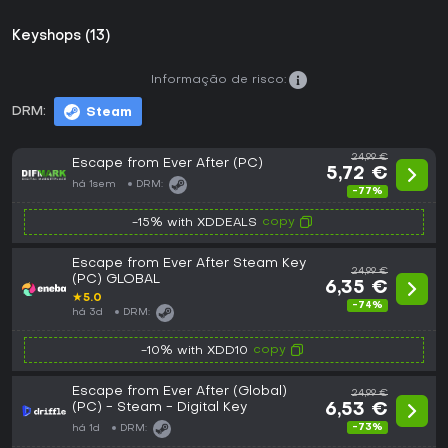
Keyshops (13)
Informação de risco:
DRM:
Steam
24,99 €
Escape from Ever After (PC)
5,72 €
há 1sem
DRM:
-77%
copy
-15% with XDDEALS
Escape from Ever After Steam Key
24,99 €
(PC) GLOBAL
6,35 €
★
5.0
-74%
há 3d
DRM:
copy
-10% with XDD10
Escape from Ever After (Global)
24,99 €
(PC) - Steam - Digital Key
6,53 €
-73%
há 1d
DRM: