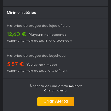
sustenta sozinho. Se batalhas estratégicas e histórias
humorísticas te atraem, é indicação certa para entusiastas
de RPGs em busca de algo fresco e indie.
Mínimo histórico
Histórico de preços das lojas oficiais
12,60 €
Playsum
há 1 semanas
Atualmente mais baixo:
18,75 €
GOG.com
Histórico de preços dos keyshops
5,57 €
Yuplay
há 4 meses
Atualmente mais baixo:
5,72 €
Difmark
À espera de uma oferta melhor?
Crie um alerta.
Criar Alerta