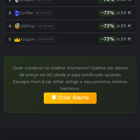
2
Eneba
-74%
KEYSHOP
6,53 €
3
Driffle
-73%
KEYSHOP
6,55 €
4
G2Play
-73%
KEYSHOP
6,55 €
5
Kinguin
-73%
KEYSHOP
Quer comprar no melhor momento? Defina um alerta
de preço no XD.deals e seja notificado quando
Escape from Ever After atingir o seu próximo mínimo
histórico.
Criar Alerta