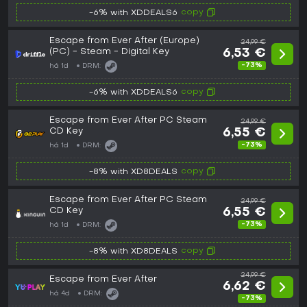
copy
-6% with XDDEALS6
Escape from Ever After (Europe)
24,99 €
(PC) - Steam - Digital Key
6,53 €
-73%
há 1d
DRM:
copy
-6% with XDDEALS6
Escape from Ever After PC Steam
24,99 €
CD Key
6,55 €
-73%
há 1d
DRM:
copy
-8% with XD8DEALS
Escape from Ever After PC Steam
24,99 €
CD Key
6,55 €
-73%
há 1d
DRM:
copy
-8% with XD8DEALS
24,99 €
Escape from Ever After
6,62 €
há 4d
DRM:
-73%