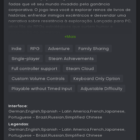
fadas que vê seu mundo invadido pela ganância
corporativa. O jogo leva você a explorar reinos de livros de
histórias, enfrentar inimigos excêntricos e desvendar uma
narrativa sobre resistência à exploração. Lançado para PC,
atrai fãs de RPGs estratégicos que curtem humor e
exploração no gameplay.
+Mais
Jogabilidade
Indie
RPG
Adventure
Family Sharing
O coração de Escape from Ever After são os combates por
turnos em que o timing faz toda a diferença. Você comanda
Single-player
Steam Achievements
Flynt e seu grupo, ativando comandos de ação para
potencializar ataques ou se defender com eficiência. O
Full controller support
Steam Cloud
sistema traz mecânicas como escudos e efeitos
Custom Volume Controls
Keyboard Only Option
acumuláveis, que adicionam camadas de estratégia sem
intimidar iniciantes. Fora das batalhas, a exploração é
Playable without Timed Input
Adjustable Difficulty
essencial: percorra mundos vibrantes de contos infantis,
resolva quebra-cabeças e complete sidequests para
descobrir tesouros e segredos escondidos.
Interface:
German
English
Spanish - Latin America
French
Japanese
A customização de party mantém tudo variado. Cada
Portuguese - Brazil
Russian
Simplified Chinese
personagem tem habilidades únicas que evoluem com o
progresso, incentivando testes com diferentes formações
Legendas:
de time. O sistema valoriza o planejamento, como equipar
German
English
Spanish - Latin America
French
Japanese
badges ou usar itens para virar o jogo em lutas difíceis.
Portuguese - Brazil
Russian
Simplified Chinese