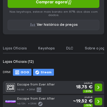
Comprar agora
Nas keyshops, esteve mais barato em 87% dos dias com
dados.
Ver histórico de preços
Lojas Oficiais
Keyshops
DLC
Sobre o jogo
Lojas Oficiais (12)
DRM:
GOG
Steam
24,99 €
Escape from Ever After
18,75 €
há 6d
DRM:
-24%
21,69 €
Escape from Ever After
~19,52 €
há 13h
DRM:
-10%