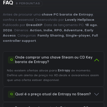
FAQ
8 PERGUNTAS
Antes de procurar uma
chave PC barata de Entropy
,
confira o essencial. Desenvolvido por
Lovely Hellplace
.
Publicado por
DreadXP
. Data de lançamento PC:
18 ago.
2026
. Géneros:
Action
,
Indie
,
RPG
,
Adventure
,
Early
Access
. Categorias:
Family Sharing
,
Single-player
,
Full
controller support
.
Onde comprar uma chave Steam ou CD Key
Q
barata de Entropy?
Não existem ofertas ativas para
Entropy
de momento.
Defina um alerta de preço no XD.deals e avisaremos assim
que uma oferta estiver disponível.
Q
Qual é o preço atual de Entropy no Steam?