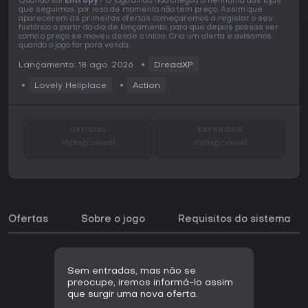
Quando sai
Entropy
? O jogo ainda não chegou a nenhuma das lojas
que seguimos, por isso de momento não tem preço. Assim que
aparecerem as primeiras ofertas começaremos a registar o seu
histórico a partir do dia de lançamento, para que depois possas ver
como o preço se moveu desde o início. Cria um alerta e avisamos
quando o jogo for para venda.
Lançamento: 18 ago. 2026
DreadXP
Lovely Hellplace
Action
OFFICIAL
KEYSHOPS
Indisponível
Indisponível
Ofertas
Sobre o jogo
Requisitos do sistema
Sem entradas, mas não se
preocupe, iremos informá-lo assim
que surgir uma nova oferta.