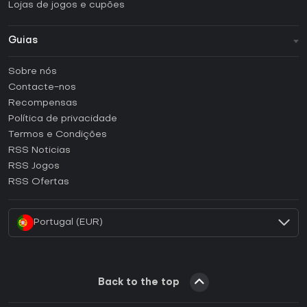
Lojas de jogos e cupões
Guias
FAQ
Sobre nós
Guias e tutoriais
Contacte-nos
Como ativar uma CD Key Steam?
Recompensas
Como ativar uma CD Key Epic Games?
Política de privacidade
Termos e Condições
Como ativar uma CD Key GOG?
RSS Noticias
Como ativar uma CD Key Ubisoft Connect?
RSS Jogos
Como ativar uma CD Key EA App?
RSS Ofertas
Como ativar uma CD Key Battle.net?
Portugal (EUR)
Back to the top