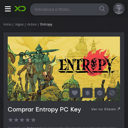
Todas
Início
Jogos
Action
Entropy
Comprar Entropy PC Key
Ver no Steam
★
★
★
★
★