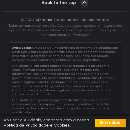
Back to the top
© 2026 XD.deals. Todos os direitos reservados.
Todas as marcas comerciais, títulos de jogos, logótipos e imagens são
propriedade dos seus respetivos proprietários e são utilizados para fins
de identificação e informação.
Aviso Legal:
O XD.deals é um serviço independente de comparação
de preços e agregação de ofertas e não é afiliado nem endossado
pela Valve Corporation. Steam e o logótipo Steam são marcas
comerciais e/ou marcas registadas da Valve Corporation.
O XD.deals utiliza dados publicamente disponíveis da Steam e
exibe informações de preços de lojas terceiras para fins
informativos. Não vendemos produtos ou chaves digitais e não
garantimos a precisão, disponibilidade ou validade das ofertas ou
chaves digitais exibidas. Verifique sempre as condições finais
diretamente no site da loja antes de efetuar uma compra.
Qualquer compra de chaves digitais de lojas terceiras é feita por
conta e risco do Utilizador.
O XD.deals participa em programas de afiliados e pode receber
uma comissão de compras qualificadas efetuadas através dos
nossos links. Como Associado Amazon, ganhamos com compras
qualificadas.
Ao usar o XD.deals, concorda com a nossa
Entendido!
Política de Privacidade e Cookies
.