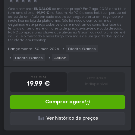
★
★
★
★
★
Onde comprar
ENDALOR
ao melhor preço? Em 7 ago. 2026 este título
tem uma oferta,
19,99 €
na Steam. No PC é o caso habitual, porque só
cerca de um título em cada quatro consegue oferta em keyshop e o
resto fica na loja da plataforma. Não há nada a comparar, mas
seguimos este preço todos os dias e mostramos como fica face às
leituras anteriores, e um alerta de preço avisa-te de cada descida.
No PC compras uma chave que ativas na Steam ou noutro cliente, e é
aqui que o mercado é mais largo, com mais de um quarto dos jogos a
ter oferta em keyshop.
Lançamento: 30 mar. 2026
Diorite Games
Diorite Games
Action
OFFICIAL
KEYSHOPS
19,99 €
Indisponível
Comprar agora
Ver histórico de preços