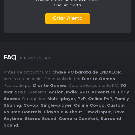
À espera de uma oferta melhor?
Crie um alerta.
Criar Alerta
FAQ
8 PERGUNTAS
Antes de procurar uma
chave PC barata de ENDALOR
,
confira o essencial. Desenvolvido por
Diorite Games
.
Publicado por
Diorite Games
. Data de lançamento PC:
30
mar. 2026
. Géneros:
Action
,
Indie
,
RPG
,
Adventure
,
Early
Access
. Categorias:
Multi-player
,
PvP
,
Online PvP
,
Family
Sharing
,
Co-op
,
Single-player
,
Online Co-op
,
Custom
Volume Controls
,
Playable without Timed Input
,
Save
Anytime
,
Stereo Sound
,
Camera Comfort
,
Surround
Sound
.