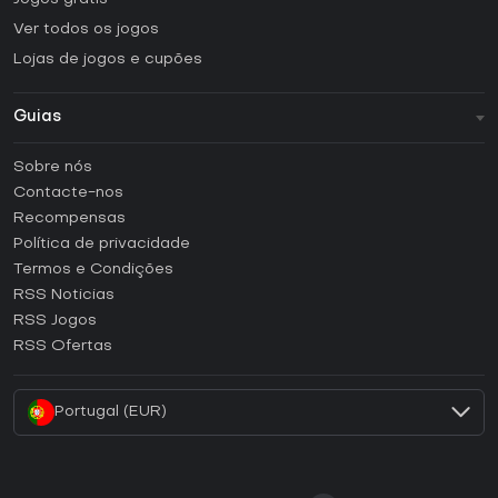
Ver todos os jogos
Lojas de jogos e cupões
Guias
FAQ
Sobre nós
Guias e tutoriais
Contacte-nos
Como ativar uma CD Key Steam?
Recompensas
Como ativar uma CD Key Epic Games?
Política de privacidade
Termos e Condições
Como ativar uma CD Key GOG?
RSS Noticias
Como ativar uma CD Key Ubisoft Connect?
RSS Jogos
Como ativar uma CD Key EA App?
RSS Ofertas
Como ativar uma CD Key Battle.net?
Portugal (EUR)