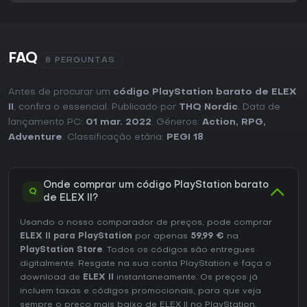
já conhece títulos anteriores do estúdio costuma apreciar
as interações ampliadas entre facções e os ramos da
história. Novos jogadores podem encontrar uma curva de
aprendizado mais acentuada devido ao ritmo intencional e
ao design reativo do mundo. A disponibilidade no PS5
FAQ
8 PERGUNTAS
facilita o acesso para quem busca esse tipo de RPG single-
player em console.
Antes de procurar um
código PlayStation barato de ELEX
II
, confira o essencial. Publicado por
THQ Nordic
. Data de
lançamento PC:
01 mar. 2022
. Géneros:
Action
,
RPG
,
Adventure
. Classificação etária:
PEGI 18
.
Onde comprar um código PlayStation barato
Q
de ELEX II?
Usando o nosso comparador de preços, pode comprar
ELEX II para PlayStation
por apenas
59,99 €
na
PlayStation Store
. Todos os códigos são entregues
digitalmente. Resgate na sua conta PlayStation e faça o
download de
ELEX II
instantaneamente. Os preços já
incluem taxas e códigos promocionais, para que veja
sempre o preço mais baixo de ELEX II no
PlayStation
.