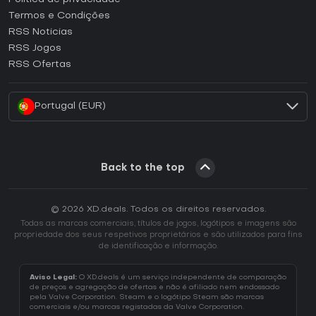
Termos e Condições
Como ativar uma CD Key GOG?
RSS Noticias
Como ativar uma CD Key Ubisoft Connect?
RSS Jogos
Como ativar uma CD Key EA App?
RSS Ofertas
Como ativar uma CD Key Battle.net?
Portugal (EUR)
Back to the top
© 2026 XD.deals. Todos os direitos reservados.
Todas as marcas comerciais, títulos de jogos, logótipos e imagens são
propriedade dos seus respetivos proprietários e são utilizados para fins
de identificação e informação.
Aviso Legal:
O XD.deals é um serviço independente de comparação
de preços e agregação de ofertas e não é afiliado nem endossado
pela Valve Corporation. Steam e o logótipo Steam são marcas
comerciais e/ou marcas registadas da Valve Corporation.