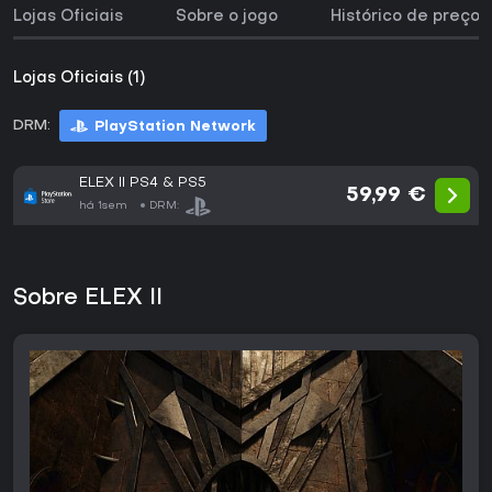
Lojas Oficiais
Sobre o jogo
Histórico de preços
Lojas Oficiais (1)
DRM:
PlayStation Network
ELEX II PS4 & PS5
59,99 €
há 1sem
DRM:
Sobre ELEX II