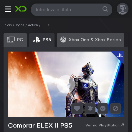
Todas
Início
Jogos
Action
ELEX II
PC
PS5
Xbox One & Xbox Series
Comprar ELEX II PS5
Ver no PlayStation