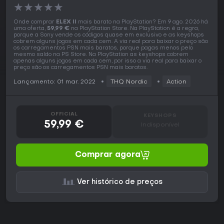
★
★
★
★
★
Onde comprar
ELEX II
mais barato na PlayStation? Em 9 ago. 2026 há
uma oferta,
59,99 €
na PlayStation Store. Na PlayStation é a regra,
porque a Sony vende os códigos quase em exclusivo e as keyshops
cobrem alguns jogos em cada cem. A via real para baixar o preço são
os carregamentos PSN mais baratos, porque pagas menos pelo
mesmo saldo na PS Store. Na PlayStation as keyshops cobrem
apenas alguns jogos em cada cem, por isso a via real para baixar o
preço são os carregamentos PSN mais baratos.
Lançamento: 01 mar. 2022
THQ Nordic
Action
OFFICIAL
KEYSHOPS
59,99 €
Indisponível
Comprar agora
Ver histórico de preços