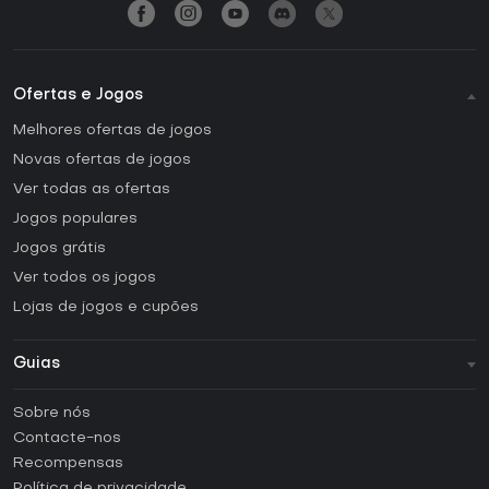
Ofertas e Jogos
Melhores ofertas de jogos
Novas ofertas de jogos
Ver todas as ofertas
Jogos populares
Jogos grátis
Ver todos os jogos
Lojas de jogos e cupões
Guias
FAQ
Sobre nós
Guias e tutoriais
Contacte-nos
Como ativar uma CD Key Steam?
Recompensas
Como ativar uma CD Key Epic Games?
Política de privacidade