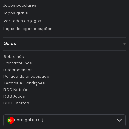
Jogos populares
Jogos grátis
Ver todos os jogos
Lojas de jogos e cupões
Guias
FAQ
Sobre nós
Guias e tutoriais
Contacte-nos
Como ativar uma CD Key Steam?
Recompensas
Como ativar uma CD Key Epic Games?
Política de privacidade
Termos e Condições
Como ativar uma CD Key GOG?
RSS Noticias
Como ativar uma CD Key Ubisoft Connect?
RSS Jogos
Como ativar uma CD Key EA App?
RSS Ofertas
Como ativar uma CD Key Battle.net?
Portugal (EUR)