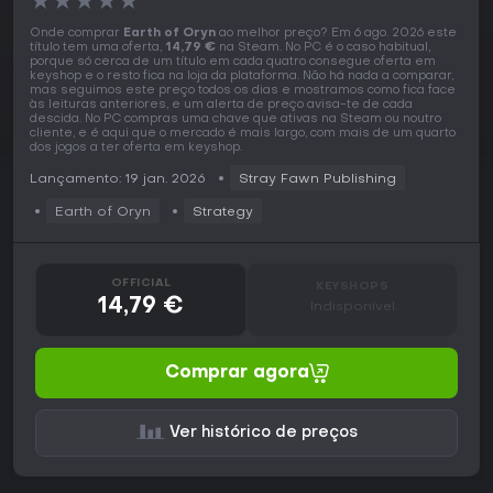
★
★
★
★
★
Onde comprar
Earth of Oryn
ao melhor preço? Em 6 ago. 2026 este
título tem uma oferta,
14,79 €
na Steam. No PC é o caso habitual,
porque só cerca de um título em cada quatro consegue oferta em
keyshop e o resto fica na loja da plataforma. Não há nada a comparar,
mas seguimos este preço todos os dias e mostramos como fica face
às leituras anteriores, e um alerta de preço avisa-te de cada
descida. No PC compras uma chave que ativas na Steam ou noutro
cliente, e é aqui que o mercado é mais largo, com mais de um quarto
dos jogos a ter oferta em keyshop.
Lançamento: 19 jan. 2026
Stray Fawn Publishing
Earth of Oryn
Strategy
OFFICIAL
KEYSHOPS
14,79 €
Indisponível
Comprar agora
Ver histórico de preços