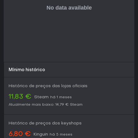
deve aguardar mais desenvolvimento, pois os sistemas
centrais são jogáveis, mas muitas mecânicas ainda são
experimentais.
Mínimo histórico
Histórico de preços das lojas oficiais
11,83 €
Steam
há 1 meses
Atualmente mais baixo:
14,79 €
Steam
Histórico de preços dos keyshops
6,80 €
Kinguin
há 5 meses