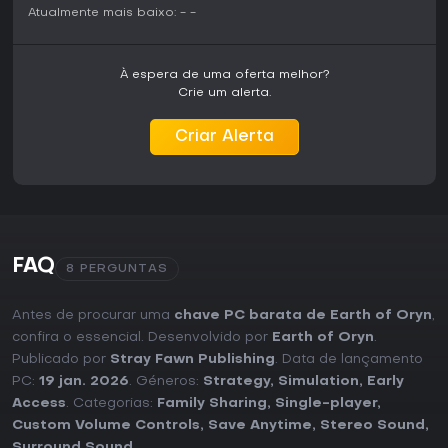
Atualmente mais baixo:
-
-
À espera de uma oferta melhor?
Crie um alerta.
Criar Alerta
FAQ
8 PERGUNTAS
Antes de procurar uma
chave PC barata de Earth of Oryn
,
confira o essencial. Desenvolvido por
Earth of Oryn
.
Publicado por
Stray Fawn Publishing
. Data de lançamento
PC:
19 jan. 2026
. Géneros:
Strategy
,
Simulation
,
Early
Access
. Categorias:
Family Sharing
,
Single-player
,
Custom Volume Controls
,
Save Anytime
,
Stereo Sound
,
Surround Sound
.