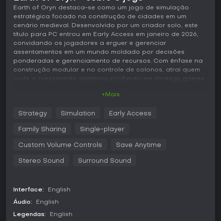
Earth of Oryn destaca-se como um jogo de simulação
estratégica focado na construção de cidades em um
cenário medieval. Desenvolvido por um criador solo, este
título para PC entrou em Early Access em janeiro de 2026,
convidando os jogadores a erguer e gerenciar
assentamentos em um mundo moldado por decisões
ponderadas e gerenciamento de recursos. Com ênfase na
construção modular e no controle de colonos, atrai quem
curte o crescimento sistêmico profundo em strategy games.
+Mais
Jogabilidade
Em Earth of Oryn, o loop principal gira em torno de iniciar
Strategy
Simulation
Early Access
um assentamento na terra de Brandford e expandi-lo com
planejamento cuidadoso. Você posiciona estruturas como
Family Sharing
Single-player
casas, fazendas, oficinas e estradas para formar uma vila
funcional, graças a um sistema de construção modular que
Custom Volume Controls
Save Anytime
permite montar paredes, cercas e decorações adaptando-
Stereo Sound
Surround Sound
se ao terreno. Gerenciar colonos significa atribuir tarefas
como agricultura, mineração, transporte e construção, com
zonas definidas para produção e movimentação. A coleta
de recursos transforma matérias-primas como comida,
Interface:
English
madeira e pedra em bens por meio de cadeias de
Áudio:
English
produção, vitais para a sobrevivência. A defesa básica
Legendas:
English
envolve comandar unidades de combate corpo a corpo e