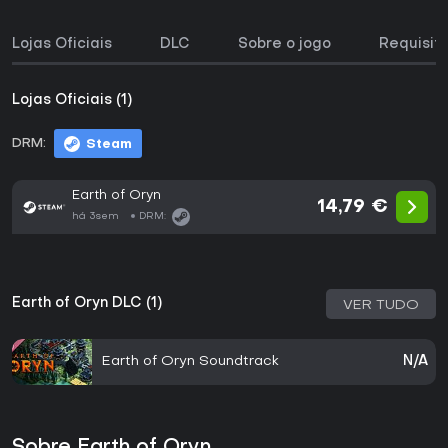
Lojas Oficiais
DLC
Sobre o jogo
Requisit
Lojas Oficiais (1)
DRM:
Steam
Earth of Oryn
14,79 €
há 3sem
DRM:
Earth of Oryn DLC (1)
VER TUDO
Earth of Oryn Soundtrack
N/A