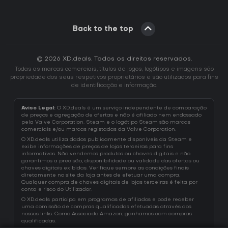
Back to the top
© 2026 XD.deals. Todos os direitos reservados.
Todas as marcas comerciais, títulos de jogos, logótipos e imagens são
propriedade dos seus respetivos proprietários e são utilizados para fins
de identificação e informação.
Aviso Legal:
O XD.deals é um serviço independente de comparação
de preços e agregação de ofertas e não é afiliado nem endossado
pela Valve Corporation. Steam e o logótipo Steam são marcas
comerciais e/ou marcas registadas da Valve Corporation.
O XD.deals utiliza dados publicamente disponíveis da Steam e
exibe informações de preços de lojas terceiras para fins
informativos. Não vendemos produtos ou chaves digitais e não
garantimos a precisão, disponibilidade ou validade das ofertas ou
chaves digitais exibidas. Verifique sempre as condições finais
diretamente no site da loja antes de efetuar uma compra.
Qualquer compra de chaves digitais de lojas terceiras é feita por
conta e risco do Utilizador.
O XD.deals participa em programas de afiliados e pode receber
uma comissão de compras qualificadas efetuadas através dos
nossos links. Como Associado Amazon, ganhamos com compras
qualificadas.