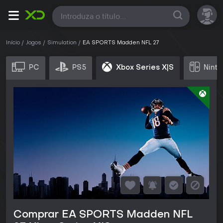
Todas
Início
Jogos
Simulation
EA SPORTS Madden NFL 27
PC
PS5
Xbox Series X|S
Ninte
Comprar EA SPORTS Madden NFL