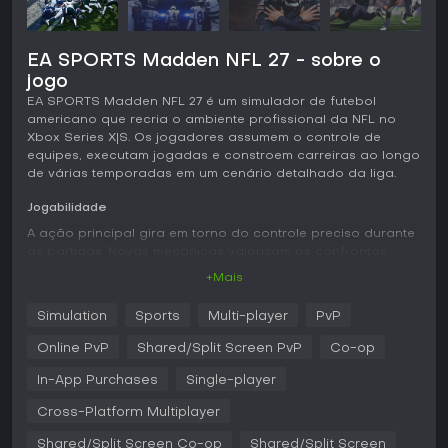
EA SPORTS Madden NFL 27 - sobre o
jogo
EA SPORTS Madden NFL 27 é um simulador de futebol
americano que recria o ambiente profissional da NFL no
Xbox Series X|S. Os jogadores assumem o controle de
equipes, executam jogadas e constroem carreiras ao longo
de várias temporadas em um cenário detalhado da liga.
Jogabilidade
A ação principal gira em torno do controle preciso durante
as partidas. Novas mecânicas valorizam os confrontos
físicos entre wide receivers e defensive backs, com disputas
+Mais
de mão, empurrões e posicionamento que definem a
separação e a cobertura. A mecânica de recepção
Simulation
Sports
Multi-player
PvP
baseada em tempo e os catches contestados refinados
adicionam camadas às jogadas aéreas, enquanto as
Online PvP
Shared/Split Screen PvP
Co-op
situações de curta distância contam com mecânicas
específicas para ganhar centímetros decisivos.
In-App Purchases
Single-player
Os ajustes pré-jogada permitem configurar alinhamentos e
Cross-Platform Multiplayer
reações com antecedência. Os controles foram
Shared/Split Screen Co-op
Shared/Split Screen