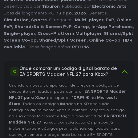
Desenvolvido por
Tiburon
. Publicado por
Electronic Arts
.
Data de lançamento PC:
13 ago. 2026
. Géneros:
Simulation
,
Sports
. Categorias:
Multi-player
,
PvP
,
Online
PvP
,
Shared/Split Screen PvP
,
Co-op
,
In-App Purchases
,
Single-player
,
Cross-Platform Multiplayer
,
Shared/Split
Screen Co-op
,
Shared/Split Screen
,
Online Co-op
,
HDR
available
. Classificação etária:
PEGI 16
.
Onde comprar um código digital barato de
Q
EA SPORTS Madden NFL 27 para Xbox?
Usando o nosso comparador de preços e códigos de
desconto verificados, pode comprar
EA SPORTS Madden
NFL 27 para Xbox
por apenas
109,99 €
na
Microsoft
Store
. Todos os códigos listados no XD.deals são
entregues digitalmente. Após a compra, resgate o código
na sua conta Microsoft e faça o download de
EA SPORTS
Madden NFL 27
na sua consola Xbox. Os preços já
incluem taxas e códigos promocionais aplicados, para
que veja sempre o preço mais baixo de EA SPORTS