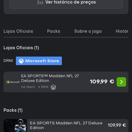
Ver histórico de preços
Lojas Oficiais
Packs
Sobre o jogo
Históri
Lojas Oficiais (1)
DRM:
Microsoft Store
EA SPORTS™ Madden NFL 27
Deluxe Edition
109,99 €
há 2sem
DRM:
Packs (1)
EA SPORTS Madden NFL 27 Deluxe
109,99 €
Edition