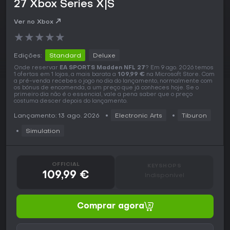
27 Xbox Series X|S
Ver no Xbox
★
★
★
★
★
Edições:
Standard
Deluxe
Onde reservar
EA SPORTS Madden NFL 27
? Em 9 ago. 2026 temos
1 ofertas em 1 lojas, a mais barata a
109,99 €
na Microsoft Store. Com
a pré-venda recebes o jogo no dia do lançamento, normalmente com
os bónus de encomenda, a um preço que já conheces hoje. Se o
primeiro dia não é o essencial, vale a pena saber que o preço
costuma descer depois do lançamento.
Lançamento: 13 ago. 2026
Electronic Arts
Tiburon
Simulation
OFFICIAL
KEYSHOPS
109,99 €
Indisponível
Comprar agora