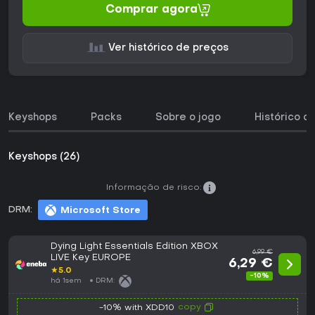
Comprar agora
Ver histórico de preços
Keyshops
Packs
Sobre o jogo
Histórico d
Keyshops (26)
Informação de risco:
DRM:
Microsoft Store
Dying Light Essentials Edition XBOX
6,99 €
LIVE Key EUROPE
6,29 €
★
5.0
-10%
há 1sem
DRM:
copy
-10% with XDD10