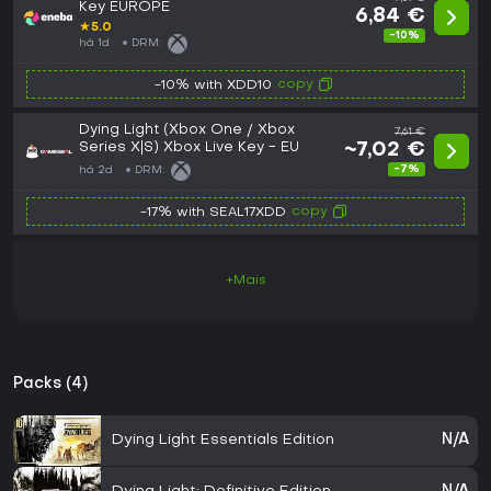
Key EUROPE
6,84 €
★
5.0
-10%
há 1d
DRM:
copy
-10% with XDD10
Dying Light (Xbox One / Xbox
7,61 €
Series X|S) Xbox Live Key - EU
~7,02 €
-7%
há 2d
DRM:
copy
-17% with SEAL17XDD
+Mais
Packs (4)
Dying Light Essentials Edition
N/A