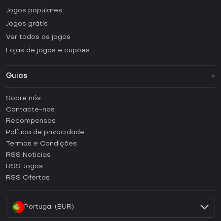
Jogos populares
Jogos grátis
Ver todos os jogos
Lojas de jogos e cupões
Guias
FAQ
Sobre nós
Guias e tutoriais
Contacte-nos
Como ativar uma CD Key Steam?
Recompensas
Como ativar uma CD Key Epic Games?
Política de privacidade
Termos e Condições
Como ativar uma CD Key GOG?
RSS Noticias
Como ativar uma CD Key Ubisoft Connect?
RSS Jogos
Como ativar uma CD Key EA App?
RSS Ofertas
Como ativar uma CD Key Battle.net?
Portugal (EUR)