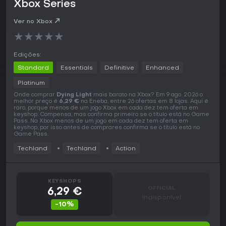
Xbox Series
Ver no Xbox
★
★
★
★
★
Edições:
Standard
Essentials
Definitive
Enhanced
Platinum
Onde comprar
Dying Light
mais barato na Xbox? Em 9 ago. 2026 o
melhor preço é
6,29 €
na Eneba, entre 26 ofertas em 8 lojas. Aqui é
raro, porque menos de um jogo Xbox em cada dez tem oferta em
keyshop. Compensa, mas confirma primeiro se o título está no Game
Pass. Na Xbox menos de um jogo em cada dez tem oferta em
keyshop, por isso antes de comprares confirma se o título está no
Game Pass.
Techland
Techland
Action
KEYSHOPS
OFFICIAL
6,29 €
Indisponível
-10%