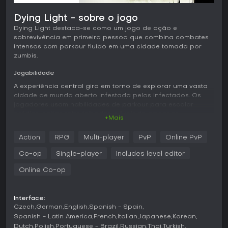
Dying Light - sobre o jogo
Dying Light destaca-se como um jogo de ação e
sobrevivência em primeira pessoa que combina combates
intensos com parkour fluido em uma cidade tomada por
zumbis.
Jogabilidade
A experiência central gira em torno de explorar uma vasta
cidade de mundo aberto infestada pelos infectados. Os
jogadores usam habilidades de parkour para escalar
prédios, saltar entre telhados e fugir de ameaças,
+Mais
adicionando verticalidade à exploração. O combate foca
em armas corpo a corpo que podem ser criadas e
Action
RPG
Multi-player
PvP
Online PvP
personalizadas, permitindo lutas brutais em curta distância
contra hordas de inimigos. Um mecanismo essencial é o
Co-op
Single-player
Includes level editor
ciclo dia-noite: o dia traz relativa segurança para coletar
suprimentos, enquanto a noite desperta infectados mais
Online Co-op
fortes e agressivos, elevando a tensão. Elementos
ambientais também ajudam, como armadilhas ou veículos
para virar o jogo nas batalhas.
Interface:
Czech
German
English
Spanish - Spain
Os aspectos de sobrevivência envolvem gerenciar recursos
Spanish - Latin America
French
Italian
Japanese
Korean
para manter saúde e stamina, enquanto a progressão
Dutch
Polish
Portuguese - Brazil
Russian
Thai
Turkish