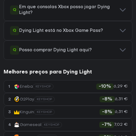
Em que consolas Xbox posso jogar Dying
Q
Light?
Q
Dying Light está no Xbox Game Pass?
Q
Posso comprar Dying Light aqui?
Melhores preços para Dying Light
6,29 €
1
Eneba
-10%
KEYSHOP
6,31 €
2
G2Play
-8%
KEYSHOP
6,31 €
3
Kinguin
-8%
KEYSHOP
7,02 €
4
Gameseal
-7%
KEYSHOP