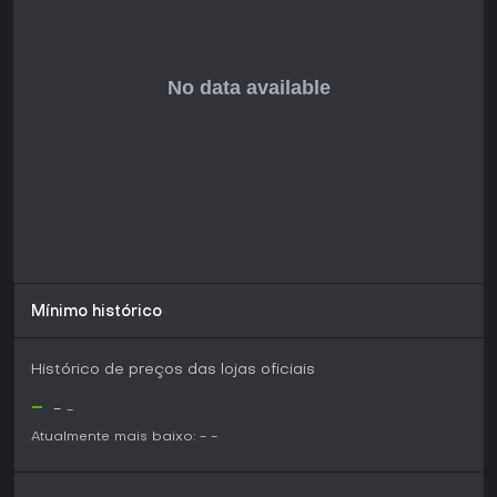
busca profundidade em gerenciamento de recursos e
planejamento tático contra adversários esmagadores.
Se você gosta de RTS single-player com progressão não
linear e integração inovadora de mapa global, este título
pode ser ideal assim que for lançado, com base nos
sistemas detalhados nos previews.
Mínimo histórico
Histórico de preços das lojas oficiais
-
-
-
Atualmente mais baixo:
-
-