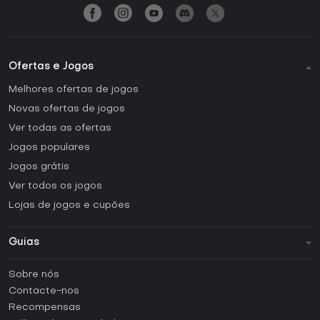
Ofertas e Jogos
Melhores ofertas de jogos
Novas ofertas de jogos
Ver todas as ofertas
Jogos populares
Jogos grátis
Ver todos os jogos
Lojas de jogos e cupões
Guias
FAQ
Sobre nós
Guias e tutoriais
Contacte-nos
Como ativar uma CD Key Steam?
Recompensas