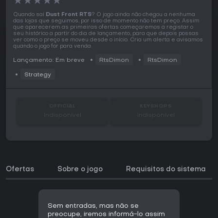
★
★
★
★
★
Quando sai
Dust Front RTS
? O jogo ainda não chegou a nenhuma
das lojas que seguimos, por isso de momento não tem preço. Assim
que aparecerem as primeiras ofertas começaremos a registar o
seu histórico a partir do dia de lançamento, para que depois possas
ver como o preço se moveu desde o início. Cria um alerta e avisamos
quando o jogo for para venda.
Lançamento: Em breve
RtsDimon
RtsDimon
Strategy
OFFICIAL
KEYSHOPS
Indisponível
Indisponível
Ofertas
Sobre o jogo
Requisitos do sistema
Sem entradas, mas não se
preocupe, iremos informá-lo assim