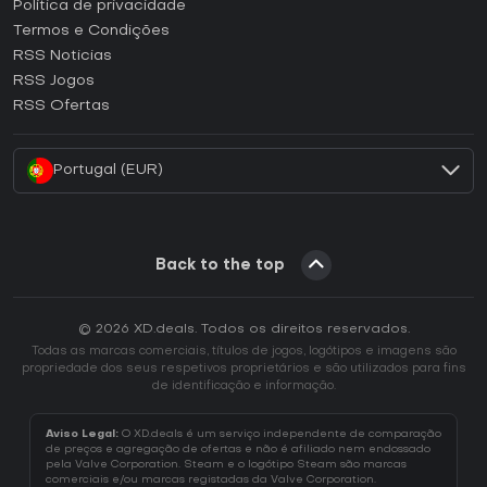
Como ativar uma CD Key Epic Games?
Política de privacidade
Termos e Condições
Como ativar uma CD Key GOG?
RSS Noticias
Como ativar uma CD Key Ubisoft Connect?
RSS Jogos
Como ativar uma CD Key EA App?
RSS Ofertas
Como ativar uma CD Key Battle.net?
Portugal (EUR)
Back to the top
© 2026 XD.deals. Todos os direitos reservados.
Todas as marcas comerciais, títulos de jogos, logótipos e imagens são
propriedade dos seus respetivos proprietários e são utilizados para fins
de identificação e informação.
Aviso Legal:
O XD.deals é um serviço independente de comparação
de preços e agregação de ofertas e não é afiliado nem endossado
pela Valve Corporation. Steam e o logótipo Steam são marcas
comerciais e/ou marcas registadas da Valve Corporation.