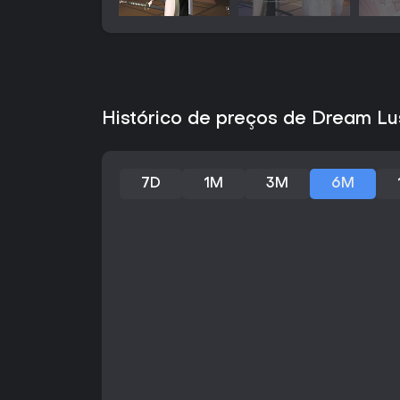
Histórico de preços de Dream Lu
7D
1M
3M
6M