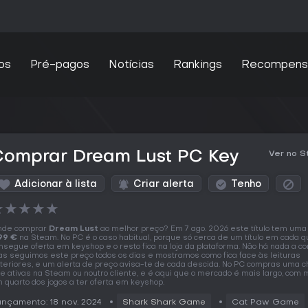
os
Pré-pagos
Notícias
Rankings
Recompens
Comprar Dream Lust PC Key
Ver no 
Adicionar à lista
Criar alerta
Tenho
★
★
★
★
★
nde comprar
Dream Lust
ao melhor preço? Em 7 ago. 2026 este título tem uma 
99 €
na Steam. No PC é o caso habitual, porque só cerca de um título em cada q
nsegue oferta em keyshop e o resto fica na loja da plataforma. Não há nada a c
s seguimos este preço todos os dias e mostramos como fica face às leituras
teriores, e um alerta de preço avisa-te de cada descida. No PC compras uma 
e ativas na Steam ou noutro cliente, e é aqui que o mercado é mais largo, com 
 quarto dos jogos a ter oferta em keyshop.
nçamento: 18 nov. 2024
Shark Shark Game
Cat Paw Game