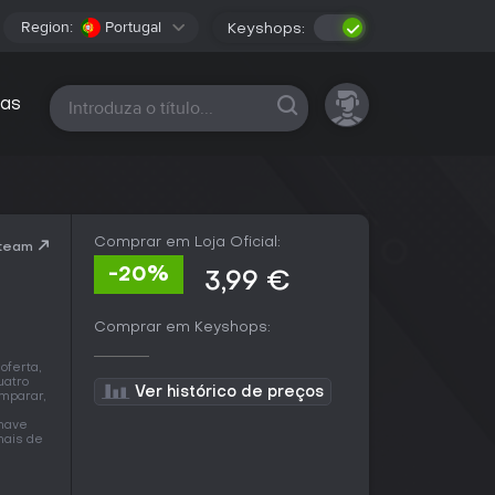
Region:
Portugal
Keyshops:
Todas as plataformas
as
Comprar em Loja Oficial:
Steam
-20%
3,99 €
Comprar em Keyshops:
oferta,
uatro
Ver histórico de preços
omparar,
chave
mais de