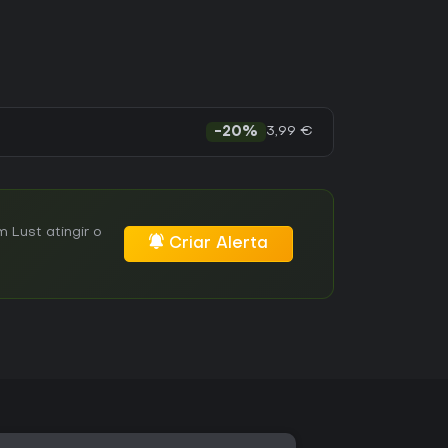
3,99 €
-20%
Lust atingir o
Criar Alerta