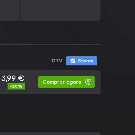
DRM:
Steam
3,99 €
Comprar agora
-20%