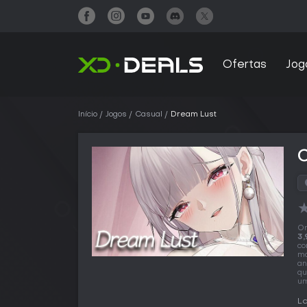
Ofertas
Jog
Início
Jogos
Casual
Dream Lust
O
3,
co
ma
an
qu
um
La