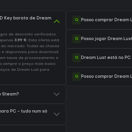
D Key barata de Dream
Q
Posso comprar Dream L
os de desconto verificados,
Q
Posso jogar Dream Lus
apenas
3,99 €
. Esta oferta está
 do mercado. Todas as chaves
te e disponíveis para download
Q
Dream Lust está no PC
luem taxas de processamento e
a sempre o preço mais baixo
preços de Dream Lust
para
Q
Posso comprar Dream L
no Steam?
ara PC - tudo num só