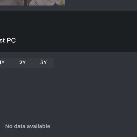
lembra progressão idle, embora 
gerencia defesas em cenários l
ou criaturas misteriosas. Essa 
influenciem diretamente os resu
coesa em que a estratégia apo
Modos de Jogo
st PC
Dream Lust funciona em um único
novel a desafios de tower defe
solo centrada no avanço da ca
cheias de diálogos para desen
1Y
2Y
3Y
defensivas que exigem gerencia
para desbloquear, recompensand
das batalhas.
Dentro desse modo, as variaçõ
em alianças, como se posiciona
escolhas geram configurações de
garantindo replay sem modos 
História e Personagens
A história acompanha um prota
mundo de crime, prisão e sobrevi
organizações poderosas como 
mistérios com tecnologia avanç