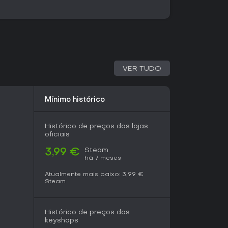
sem velocidades ajustáveis. Você constrói e
igados à narrativa, como invasões de gangues
fusão faz com que as escolhas narrativas
ltados das batalhas, criando uma experiência
ia o drama em desenvolvimento.
 modo principal que une narrativa de visual
VER TUDO
nse. Não há opções multiplayer; é uma jornada
mpanha. Os jogadores alternam entre seções
volvimento de personagens e batalhas
Mínimo histórico
mento de recursos. O jogo traz 20 conquistas
o o término de arcos da história e o domínio
Histórico de preços das lojas
oficiais
es surgem de caminhos ramificados baseados
r com diferentes facções na trama. Essas
Steam
3,99 €
 batalha distintas e finais variados,
há 7 meses
nomeados separados.
Atualmente mais baixo:
3,99 €
Steam
gonista falsamente acusado, lançado em um
vência. Você lida com conflitos entre
Histórico de preços dos
a WSA e gangues de rua, desvendando
keyshops
ada e elementos alienígenas. Personagens