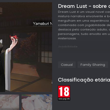
Dream Lust - sobre 
Dream Lust é um visual novel c
mistura narrativa envolvente e 
mergulham em uma experiência g
combinada com jogabilidade de
destaca pelo conteúdo adulto, 
personagens, tudo envolto em u
misteriosas.
Jogabilidade
Em Dream Lust, o foco está no f
trama e os relacionamentos com
narrativos dão lugar a batalha
Casual
Family Sharing
defesas estrategicamente para r
simplicidade, com controles de 
batalhas seguem um tower defe
Classificação etári
upgrades, sem complicações ex
cenas dinâmicas liberadas pelo
qualidade e dublagem em japonê
interações com personagens inc
2D, ampliando o engajamento al
As partes de tower defense mant