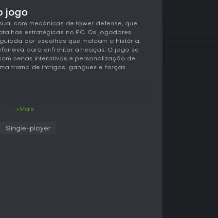
o jogo
asual com mecânicas de tower defense, que
batalhas estratégicas no PC. Os jogadores
uiada por escolhas que moldam a história,
fensiva para enfrentar ameaças. O jogo se
com cenas interativas e personalização de
ma trama de intrigas, gangues e forças
ormato visual novel, com decisões que afetam a
+Mais
 personagens principais. Esses trechos
s de tower defense, em que você posiciona
Single-player
epelir ondas de inimigos. O sistema prioriza a
uma mão só, ideal para sessões relaxadas. As
nse enxuto, com ênfase em posicionamento e
a
cessivas. Os elementos adultos surgem em
 progresso da história, com animações de alta
s para as duas protagonistas femininas. As
luem opções de vestimenta e animações live
ém do loop principal.
êm o ritmo leve, com dificuldade baixa que